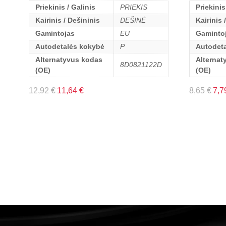
Priekinis / Galinis
PRIEKIS
Priekinis
Kairinis / Dešininis
DEŠINĖ
Kairinis 
Gamintojas
EU
Gaminto
Autodetalės kokybė
P
Autodet
Alternatyvus kodas
Alternat
8D0821122D
(OE)
(OE)
12,92
€
11,64
€
8,65
€
7,7