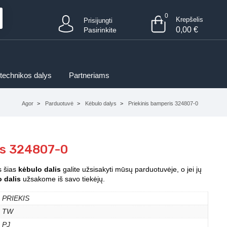
0
Krepšelis
Prisijungti
0,00
€
Pasirinkite
 technikos dalys
Partneriams
Agor
Parduotuvė
Kėbulo dalys
Priekinis bamperis 324807-0
is 324807-0
s šias
kėbulo dalis
galite užsisakyti mūsų parduotuvėje, o jei jų
 dalis
užsakome iš savo tiekėjų.
PRIEKIS
TW
PJ