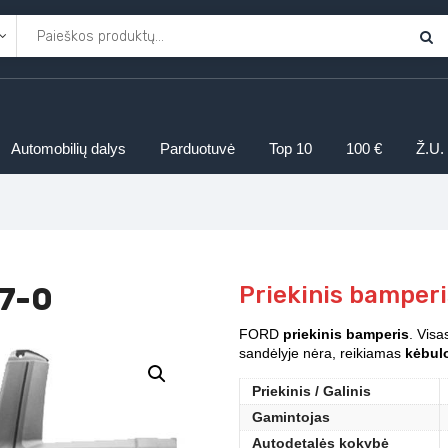
Automobilių dalys
Parduotuvė
Top 10
100 €
Ž.U.
07-0
Priekinis bamper
FORD
priekinis bamperis
. Visa
sandėlyje nėra, reikiamas
kėbulo
Priekinis / Galinis
Gamintojas
Autodetalės kokybė