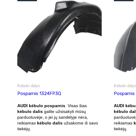
Kėbulo dalys
Kėbulo daly
Posparnis 1324FP3Q
Posparnis
AUDI kėbulo posparnis
. Visas šias
AUDI kėbu
kėbulo dalis
galite užsisakyti mūsų
kėbulo dal
parduotuvėje, o jei jų sandėlyje nėra,
parduotuvėj
reikiamas
kėbulo dalis
užsakome iš savo
reikiamas
k
tiekėjų.
tiekėjų.