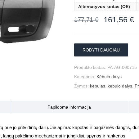
Alternatyvus kodas (OE)
161,56
€
177,71
€
RODYTI DAUGIAU
Produkto kodas:
PA-AG-000715
Kategorija:
Kėbulo dalys
Žymos:
kėbulas
,
kėbulo dalys
,
Pr
Papildoma informacija
prie jo pritvirtintų dalių. Jie apima: kapotas ir bagažinės dangtis, durys
s, langų pakėlimo mechanizmai ir jungikliai, spynos ir rankenos.