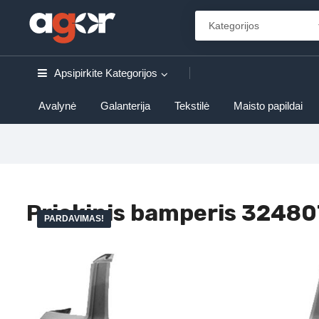
Apsipirkite
Kategorijos
Avalynė
Galanterija
Tekstilė
Maisto papildai
Priekinis bamperis 3248
PARDAVIMAS!