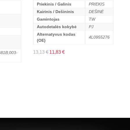
Priekinis / Galinis
PRIEKIS
Kairinis / Dešininis
DEŠINĖ
Gamintojas
TW
Autodetalės kokybė
PJ
Alternatyvus kodas
4L0955276
(OE)
13,13
€
11,83
€
81B,003-