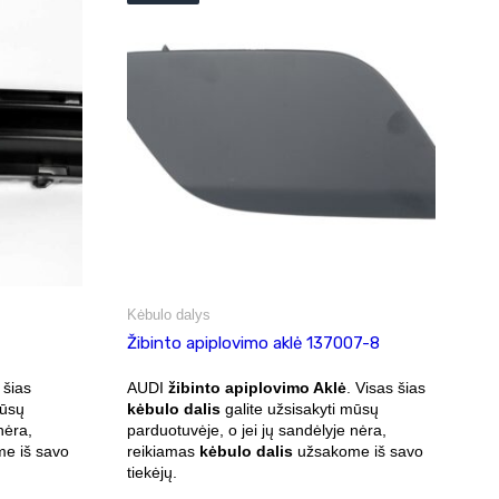
Kėbulo dalys
Žibinto apiplovimo aklė 137007-8
 šias
AUDI
žibinto apiplovimo Aklė
. Visas šias
mūsų
kėbulo dalis
galite užsisakyti mūsų
nėra,
parduotuvėje, o jei jų sandėlyje nėra,
e iš savo
reikiamas
kėbulo dalis
užsakome iš savo
tiekėjų.