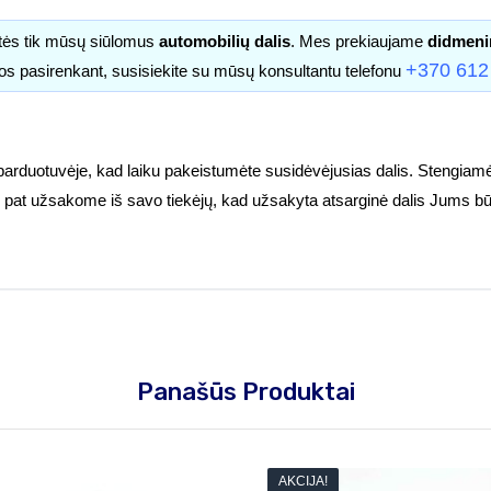
itės tik mūsų siūlomus
automobilių dalis
. Mes prekiaujame
didmeni
+370 612
os pasirenkant, susisiekite su mūsų konsultantu telefonu
parduotuvėje, kad laiku pakeistumėte susidėvėjusias dalis. Stengiamė
tuoj pat užsakome iš savo tiekėjų, kad užsakyta atsarginė dalis Jums bū
Panašūs Produktai
AKCIJA!