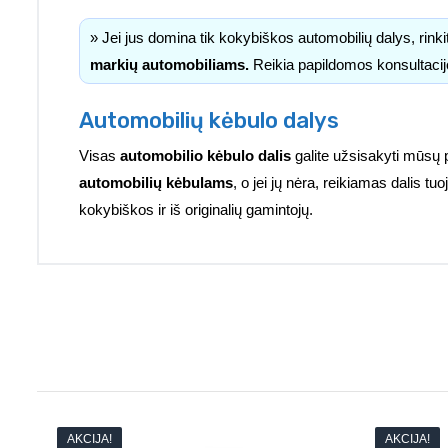
» Jei jus domina tik kokybiškos automobilių dalys, rink
markių automobiliams.
Reikia papildomos konsultacij
Automobilių kėbulo dalys
Visas
automobilio kėbulo dalis
galite užsisakyti mūsų 
automobilių kėbulams
, o jei jų nėra, reikiamas dalis 
kokybiškos ir iš originalių gamintojų.
AKCIJA!
AKCIJA!