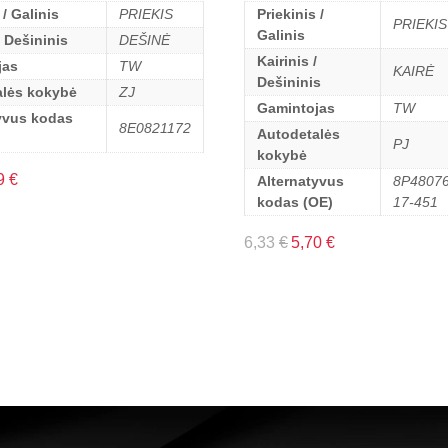
 / Galinis
PRIEKIS
Priekinis /
PRIEKIS
Galinis
/ Dešininis
DEŠINĖ
Kairinis /
jas
TW
KAIRĖ
Dešininis
alės kokybė
ZJ
Gamintojas
TW
yvus kodas
8E0821172
Autodetalės
PJ
kokybė
9
€
Alternatyvus
8P48076
kodas (OE)
17-451
6,33
€
5,70
€