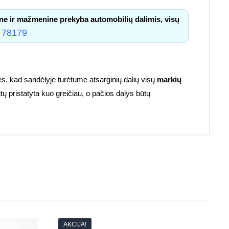
ne ir mažmenine prekyba automobilių dalimis, visų
 78179
s, kad sandėlyje turėtume atsarginių dalių visų
markių
tų pristatyta kuo greičiau, o pačios dalys būtų
AKCIJA!