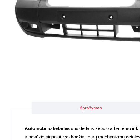
Aprašymas
Automobilio kėbulas
susideda iš kėbulo arba rėmo ir kitų 
ir posūkio signalai, veidrodžiai, durų mechanizmų detalė