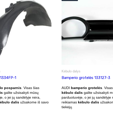
s
Kėbulo dalys
 1334FP-1
Bamperio grotelės 133127-3
lo posparnis
. Visas šias
AUDI
bamperio grotelės
. Visas
is
galite užsisakyti mūsų
kėbulo dalis
galite užsisakyti 
e, o jei jų sandėlyje nėra,
parduotuvėje, o jei jų sandėlyje 
ėbulo dalis
užsakome iš savo
reikiamas
kėbulo dalis
užsakom
tiekėjų.