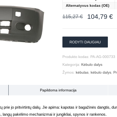
Alternatyvus kodas (OE)
104,79
€
115,27
€
RODYTI DAUGIAU
Produkto kodas:
PA-AG-000733
Kategorija:
Kėbulo dalys
Žymos:
kėbulas
,
kėbulo dalys
,
Pr
Papildoma informacija
prie jo pritvirtintų dalių. Jie apima: kapotas ir bagažinės dangtis, durys
s, langų pakėlimo mechanizmai ir jungikliai, spynos ir rankenos.