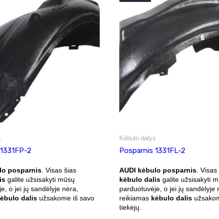
s
Kėbulo dalys
 1331FP-2
Posparnis 1331FL-2
lo posparnis
. Visas šias
AUDI kėbulo posparnis
. Visas
is
galite užsisakyti mūsų
kėbulo dalis
galite užsisakyti 
e, o jei jų sandėlyje nėra,
parduotuvėje, o jei jų sandėlyje 
ėbulo dalis
užsakome iš savo
reikiamas
kėbulo dalis
užsakom
tiekėjų.