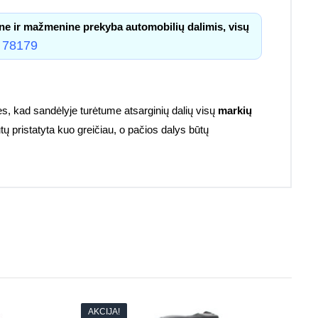
ne ir mažmenine prekyba automobilių dalimis, visų
 78179
s, kad sandėlyje turėtume atsarginių dalių visų
markių
tų pristatyta kuo greičiau, o pačios dalys būtų
AKCIJA!