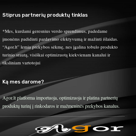
Stiprus partnerių produktų tinklas
*Mes, kurdami geresnius verslo sprendimus, padedame
įmonėms padidinti pardavimo efektyvumą ir mažinti išlaidas.
“Agor.lt” lemia prekybos sėkmę, nes įgalina tobulo produkto
turinio srautą, visiškai optimizuotą kiekvienam kanalui ir
tiksliniam vartotojui
Ką mes darome?
Agor.lt platforma importuoja, optimizuoja ir platina partnerių
produktų turinį į rinkodaros ir mažmeninės prekybos kanalus.