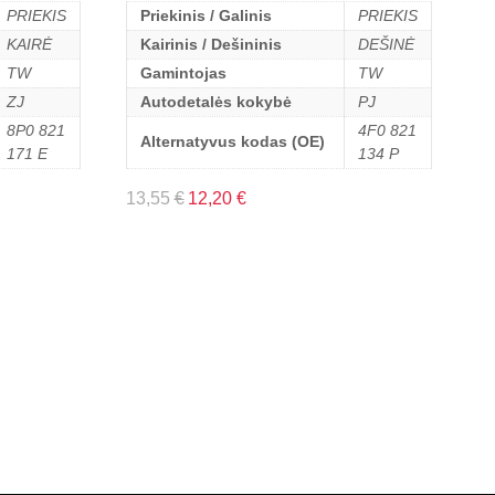
PRIEKIS
Priekinis / Galinis
PRIEKIS
KAIRĖ
Kairinis / Dešininis
DEŠINĖ
TW
Gamintojas
TW
ZJ
Autodetalės kokybė
PJ
8P0 821
4F0 821
Alternatyvus kodas (OE)
171 E
134 P
13,55
€
12,20
€