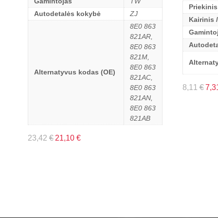
Gamintojas
TW
Priekinis
Autodetalės kokybė
ZJ
Kairinis 
8E0 863
Gaminto
821AR,
Autodet
8E0 863
821M,
Alternat
8E0 863
Alternatyvus kodas (OE)
821AC,
8,11
€
7,3
8E0 863
821AN,
8E0 863
821AB
23,42
€
21,10
€