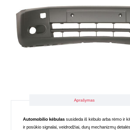
Aprašymas
Automobilio kėbulas
susideda iš kėbulo arba rėmo ir kitų 
ir posūkio signalai, veidrodžiai, durų mechanizmų detalė