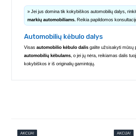
» Jei jus domina tik kokybiškos automobilių dalys, rink
markių automobiliams.
Reikia papildomos konsultacij
Automobilių kėbulo dalys
Visas
automobilio kėbulo dalis
galite užsisakyti mūsų 
automobilių kėbulams
, o jei jų nėra, reikiamas dalis 
kokybiškos ir iš originalių gamintojų.
AKCIJA!
AKCIJA!