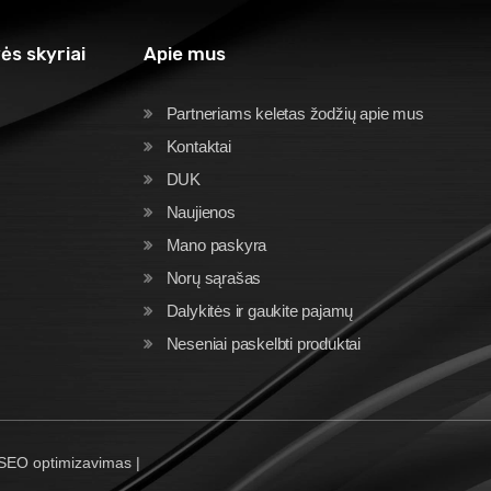
ės skyriai
Apie mus
Partneriams keletas žodžių apie mus
Kontaktai
DUK
Naujienos
Mano paskyra
Norų sąrašas
Dalykitės ir gaukite pajamų
Neseniai paskelbti produktai
 SEO optimizavimas |