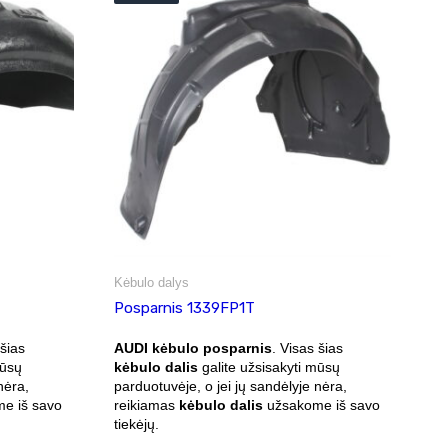
Kėbulo dalys
Posparnis 1339FP1T
 šias
AUDI kėbulo posparnis
. Visas šias
mūsų
kėbulo dalis
galite užsisakyti mūsų
nėra,
parduotuvėje, o jei jų sandėlyje nėra,
e iš savo
reikiamas
kėbulo dalis
užsakome iš savo
tiekėjų.