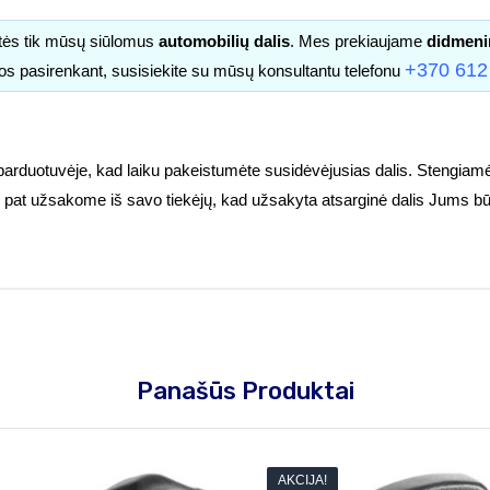
itės tik mūsų siūlomus
automobilių dalis
. Mes prekiaujame
didmeni
+370 612
os pasirenkant, susisiekite su mūsų konsultantu telefonu
parduotuvėje, kad laiku pakeistumėte susidėvėjusias dalis. Stengiamė
tuoj pat užsakome iš savo tiekėjų, kad užsakyta atsarginė dalis Jums bū
Panašūs Produktai
AKCIJA!