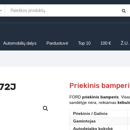
Automobilių dalys
Parduotuvė
Top 10
100 €
Ž.U.
072J
Priekinis bamper
FORD
priekinis bamperis
. Visa
sandėlyje nėra, reikiamas
kėbulo
Priekinis / Galinis
Gamintojas
Autodetalės kokybė