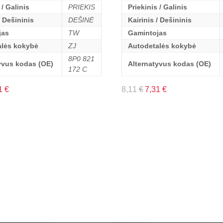
 / Galinis
PRIEKIS
Priekinis / Galinis
/ Dešininis
DEŠINĖ
Kairinis / Dešininis
jas
TW
Gamintojas
alės kokybė
ZJ
Autodetalės kokybė
8P0 821
yvus kodas (OE)
Alternatyvus kodas (OE)
172 C
1
€
8,11
€
7,31
€