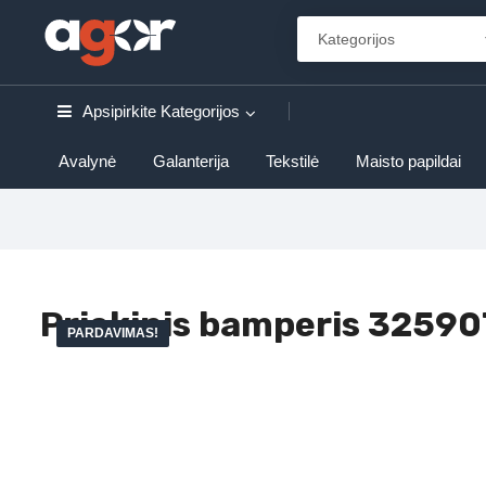
Apsipirkite
Kategorijos
Avalynė
Galanterija
Tekstilė
Maisto papildai
Priekinis bamperis 3259
PARDAVIMAS!