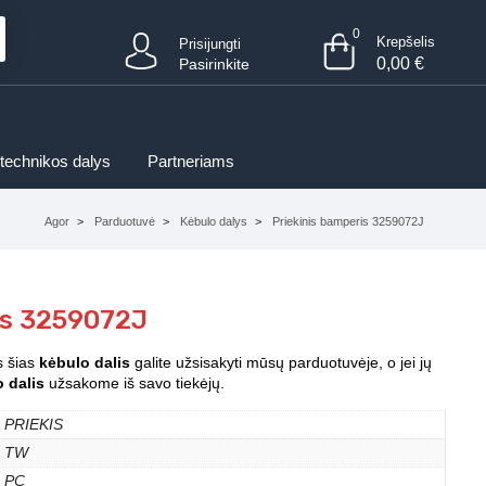
0
Krepšelis
Prisijungti
0,00
€
Pasirinkite
 technikos dalys
Partneriams
Agor
Parduotuvė
Kėbulo dalys
Priekinis bamperis 3259072J
is 3259072J
s šias
kėbulo dalis
galite užsisakyti mūsų parduotuvėje, o jei jų
 dalis
užsakome iš savo tiekėjų.
PRIEKIS
TW
PC