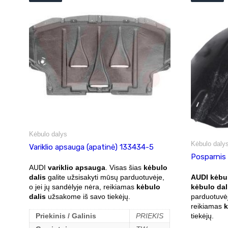
Kėbulo dalys
Kėbulo daly
Variklio apsauga (apatinė) 133434-5
Posparnis
AUDI
variklio apsauga
. Visas šias
kėbulo
AUDI kėbu
dalis
galite užsisakyti mūsų parduotuvėje,
kėbulo dal
o jei jų sandėlyje nėra, reikiamas
kėbulo
parduotuvėj
dalis
užsakome iš savo tiekėjų.
reikiamas
k
tiekėjų.
Priekinis / Galinis
PRIEKIS