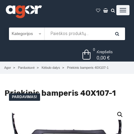
0
Krepšelis
0,00
€
Agor
Parduotuvė
Kėbulo dalys
Priekinis bamperis 40X107-1
Priekinis bamperis 40X107-1
PARDAVIMAS!