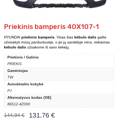
Priekinis bamperis 40X107-1
HYUNDAI
priekinis bamperis
. Visas šias
kėbulo dalis
galite
užsisakyti mūsų parduotuvėje, o jei jų sandėlyje nėra, reikiamas
kėbulo dalis
užsakome iš savo tiekėjų.
Priekinis / Galinis
PRIEKIS
Gamintojas
TW
Autodetalės kokybė
PJ
Alternatyvus kodas (OE)
86512-4Z000
131,76
€
144,94
€