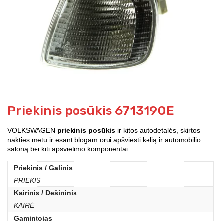
Priekinis posūkis 6713190E
VOLKSWAGEN
priekinis posūkis
ir kitos autodetalės, skirtos
nakties metu ir esant blogam orui apšviesti kelią ir automobilio
saloną bei kiti apšvietimo komponentai.
Priekinis / Galinis
PRIEKIS
Kairinis / Dešininis
KAIRĖ
Gamintojas