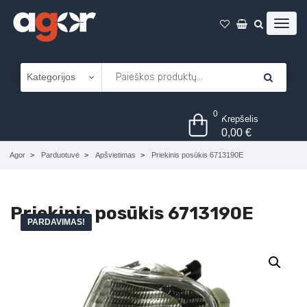
0
Krepšelis
0,00
€
Agor
Parduotuvė
Apšvietimas
Priekinis posūkis 6713190E
Priekinis posūkis 6713190E
PARDAVIMAS!