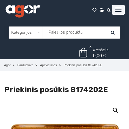
0
Krepšelis
0,00
€
Agor
Parduotuvė
Apšvietimas
Priekinis posūkis 8174202E
Priekinis posūkis 8174202E