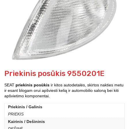
Priekinis posūkis 9550201E
SEAT
priekinis posūkis
ir kitos autodetalės, skirtos nakties metu
ir esant blogam orui apšviesti kelią ir automobilio saloną bei kiti
apšvietimo komponentai.
Priekinis / Galinis
PRIEKIS
Kairinis / Dešininis
DEŠINĖ