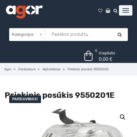
0
Krepšelis
0,00
€
Agor
Parduotuvė
Apšvietimas
Priekinis posūkis 9550201E
Priekinis posūkis 9550201E
PARDAVIMAS!