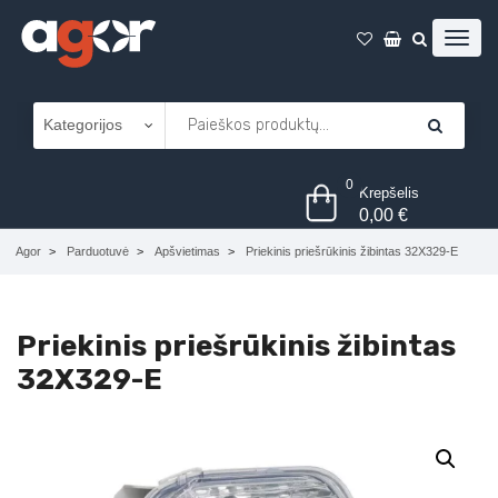
0
Krepšelis
0,00
€
Agor
Parduotuvė
Apšvietimas
Priekinis priešrūkinis žibintas 32X329-E
Priekinis priešrūkinis žibintas
32X329-E