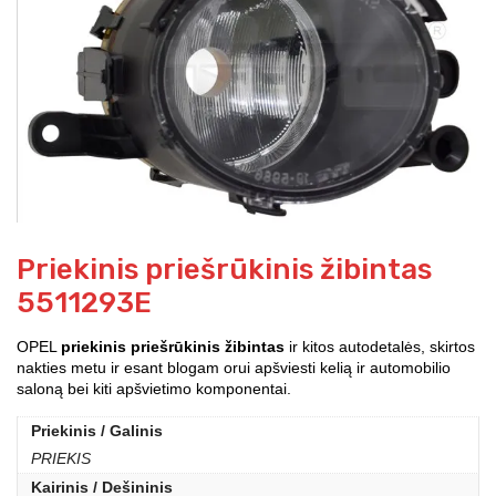
Priekinis priešrūkinis žibintas
5511293E
OPEL
priekinis priešrūkinis žibintas
ir kitos autodetalės, skirtos
nakties metu ir esant blogam orui apšviesti kelią ir automobilio
saloną bei kiti apšvietimo komponentai.
Priekinis / Galinis
PRIEKIS
Kairinis / Dešininis