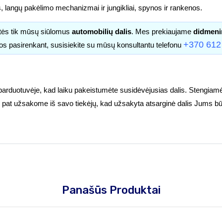
s, langų pakėlimo mechanizmai ir jungikliai, spynos ir rankenos.
itės tik mūsų siūlomus
automobilių dalis
. Mes prekiaujame
didmeni
+370 612
os pasirenkant, susisiekite su mūsų konsultantu telefonu
parduotuvėje, kad laiku pakeistumėte susidėvėjusias dalis. Stengiamė
tuoj pat užsakome iš savo tiekėjų, kad užsakyta atsarginė dalis Jums bū
Panašūs Produktai