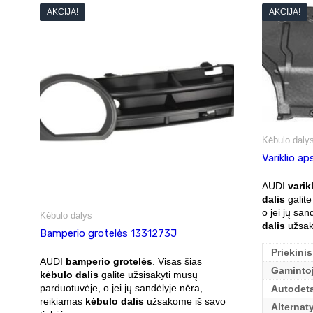
AKCIJA!
AKCIJA!
Kėbulo daly
Variklio a
AUDI
varik
dalis
galite
o jei jų sa
Kėbulo dalys
dalis
užsako
Bamperio grotelės 1331273J
Priekinis
AUDI
bamperio grotelės
. Visas šias
Gaminto
kėbulo dalis
galite užsisakyti mūsų
parduotuvėje, o jei jų sandėlyje nėra,
Autodet
reikiamas
kėbulo dalis
užsakome iš savo
Alternat