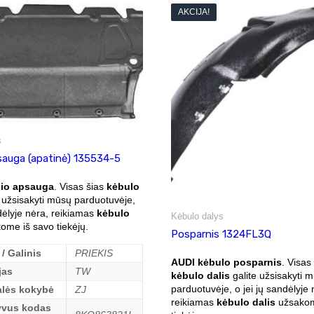
AKCIJA!
s
psauga (apatinė) 135534-5
lio apsauga
. Visas šias
kėbulo
 užsisakyti mūsų parduotuvėje,
ndėlyje nėra, reikiamas
kėbulo
Kėbulo dalys
me iš savo tiekėjų.
Posparnis 1324FL3Q
 / Galinis
PRIEKIS
AUDI kėbulo posparnis
. Visas
jas
TW
kėbulo dalis
galite užsisakyti 
parduotuvėje, o jei jų sandėlyje 
alės kokybė
ZJ
reikiamas
kėbulo dalis
užsakom
yvus kodas