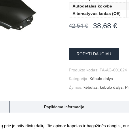
Autodetalės kokybė
Alternatyvus kodas (OE)
38,68
€
42,54
€
RODYTI DAUGIAU
Produkto kodas:
PA-AG-001024
Kategorija:
Kėbulo dalys
Žymos:
kėbulas
,
kėbulo dalys
,
Pr
Papildoma informacija
prie jo pritvirtintų dalių. Jie apima: kapotas ir bagažinės dangtis, durys