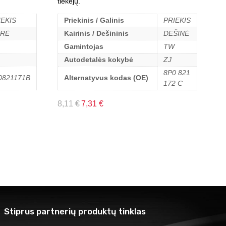
tiekėjų.
IEKIS
Priekinis / Galinis
PRIEKIS
IRĖ
Kairinis / Dešininis
DEŠINĖ
Gamintojas
TW
Autodetalės kokybė
ZJ
8P0 821
0821171B
Alternatyvus kodas (OE)
172 C
8,11
€
7,31
€
Stiprus partnerių produktų tinklas