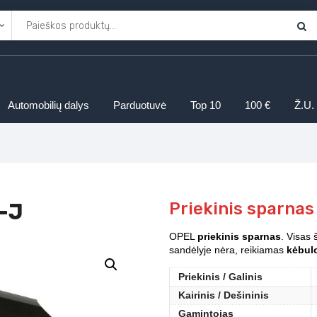
Automobilių dalys
Parduotuvė
Top 10
100 €
Ž.U.
-J
Priekinis sparna
OPEL
priekinis sparnas
. Visas 
sandėlyje nėra, reikiamas
kėbulo
Priekinis / Galinis
Kairinis / Dešininis
Gamintojas