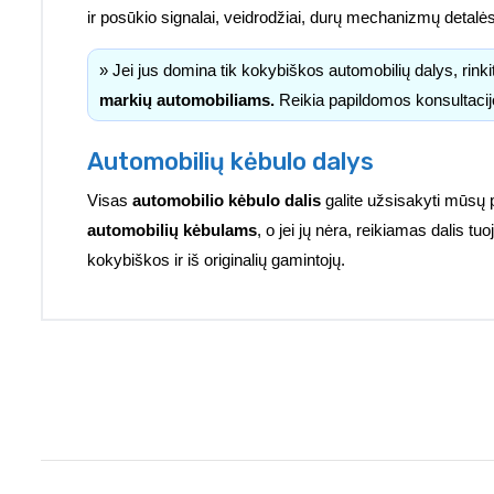
ir posūkio signalai, veidrodžiai, durų mechanizmų detalė
» Jei jus domina tik kokybiškos automobilių dalys, rink
markių automobiliams.
Reikia papildomos konsultacij
Automobilių kėbulo dalys
Visas
automobilio kėbulo dalis
galite užsisakyti mūsų 
automobilių kėbulams
, o jei jų nėra, reikiamas dalis 
kokybiškos ir iš originalių gamintojų.