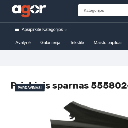
Apsipirkite
Kategorijos
Avalynė
Galanterija
Tekstilė
Maisto papildai
Priekinis sparnas 555802
PARDAVIMAS!