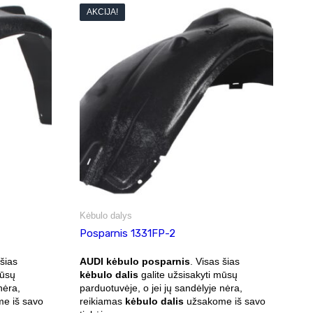
AKCIJA!
Kėbulo dalys
Posparnis 1331FP-2
 šias
AUDI kėbulo posparnis
. Visas šias
mūsų
kėbulo dalis
galite užsisakyti mūsų
nėra,
parduotuvėje, o jei jų sandėlyje nėra,
e iš savo
reikiamas
kėbulo dalis
užsakome iš savo