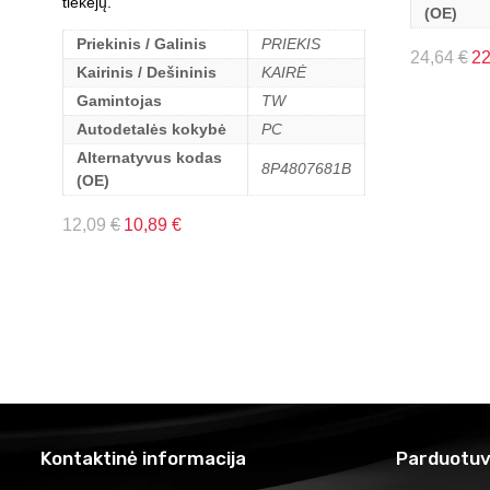
tiekėjų.
(OE)
Priekinis / Galinis
PRIEKIS
24,64
€
2
Kairinis / Dešininis
KAIRĖ
Gamintojas
TW
Autodetalės kokybė
PC
Alternatyvus kodas
8P4807681B
(OE)
12,09
€
10,89
€
Kontaktinė informacija
Parduotuv