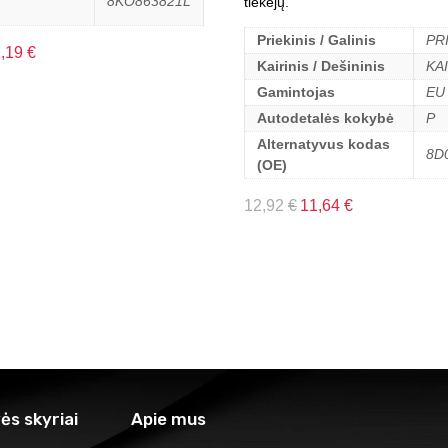
8KO863821L
tiekėjų.
Priekinis / Galinis
PR
2,19
€
Kairinis / Dešininis
KA
Gamintojas
EU
Autodetalės kokybė
P
Alternatyvus kodas
8D
(OE)
12,92
€
11,64
€
ės skyriai
Apie mus