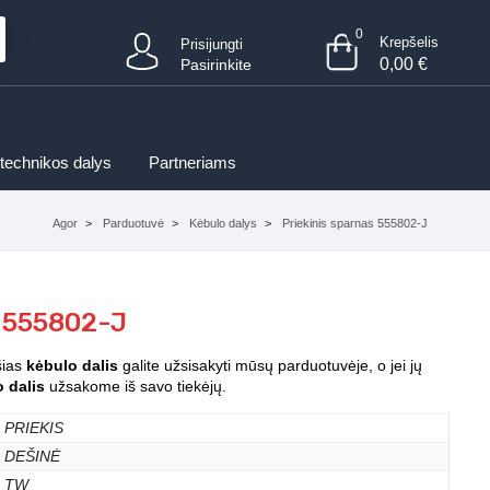
0
Krepšelis
Prisijungti
0,00
€
Pasirinkite
 technikos dalys
Partneriams
Agor
Parduotuvė
Kėbulo dalys
Priekinis sparnas 555802-J
s 555802-J
šias
kėbulo dalis
galite užsisakyti mūsų parduotuvėje, o jei jų
 dalis
užsakome iš savo tiekėjų.
PRIEKIS
DEŠINĖ
TW