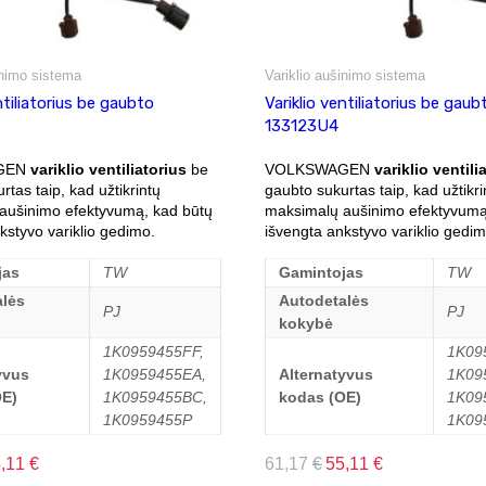
inimo sistema
Variklio aušinimo sistema
ntiliatorius be gaubto
Variklio ventiliatorius be gaub
133123U4
GEN
variklio ventiliatorius
be
VOLKSWAGEN
variklio ventili
rtas taip, kad užtikrintų
gaubto sukurtas taip, kad užtikri
aušinimo efektyvumą, kad būtų
maksimalų aušinimo efektyvumą
kstyvo variklio gedimo.
išvengta ankstyvo variklio gedim
jas
TW
Gamintojas
TW
lės
Autodetalės
PJ
PJ
kokybė
1K0959455FF,
1K09
yvus
1K0959455EA,
Alternatyvus
1K09
OE)
1K0959455BC,
kodas (OE)
1K09
1K0959455P
1K09
5,11
€
61,17
€
55,11
€