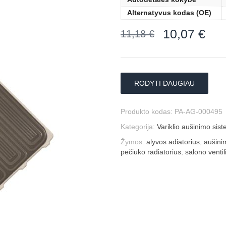
Alternatyvus kodas (OE)
10,07
€
11,18
€
RODYTI DAUGIAU
Produkto kodas:
PA-AG-000495
Kategorija:
Variklio aušinimo sis
Žymos:
alyvos adiatorius
,
aušini
pečiuko radiatorius
,
salono ventil