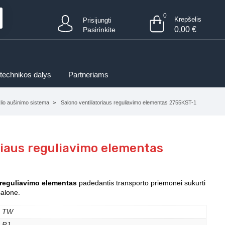
0
Krepšelis
Prisijungti
0,00
€
Pasirinkite
 technikos dalys
Partneriams
klio aušinimo sistema
Salono ventiliatoriaus reguliavimo elementas 2755KST-1
riaus reguliavimo elementas
 reguliavimo elementas
padedantis transporto priemonei sukurti
salone.
TW
PJ