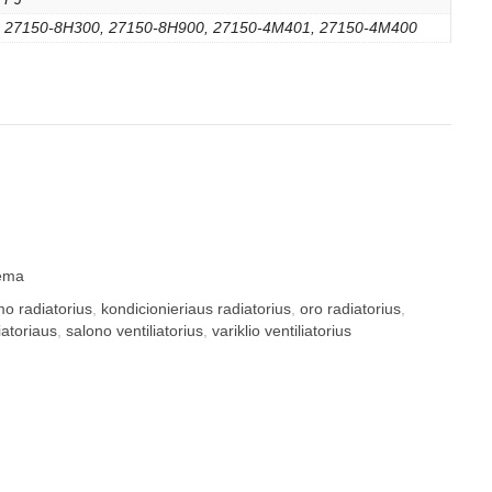
27150-8H300, 27150-8H900, 27150-4M401, 27150-4M400
tema
mo radiatorius
,
kondicionieriaus radiatorius
,
oro radiatorius
,
iatoriaus
,
salono ventiliatorius
,
variklio ventiliatorius