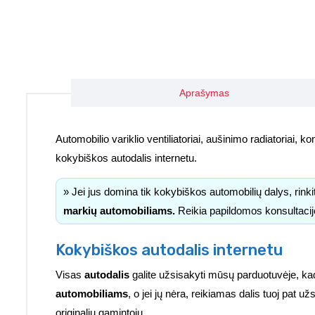
Aprašymas
Automobilio variklio ventiliatoriai, aušinimo radiatoriai, kond
kokybiškos autodalis internetu.
» Jei jus domina tik kokybiškos automobilių dalys, rink
markių automobiliams.
Reikia papildomos konsultacij
Kokybiškos autodalis internetu
Visas
autodalis
galite užsisakyti mūsų parduotuvėje, ka
automobiliams
, o jei jų nėra, reikiamas dalis tuoj pat 
originalių gamintojų.