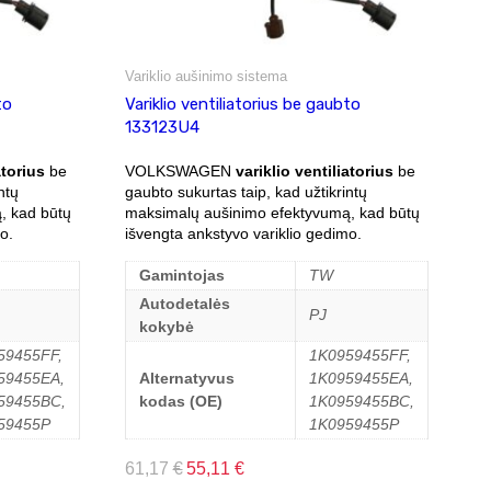
Variklio aušinimo sistema
to
Variklio ventiliatorius be gaubto
133123U4
atorius
be
VOLKSWAGEN
variklio ventiliatorius
be
ntų
gaubto sukurtas taip, kad užtikrintų
, kad būtų
maksimalų aušinimo efektyvumą, kad būtų
o.
išvengta ankstyvo variklio gedimo.
Gamintojas
TW
Autodetalės
PJ
kokybė
59455FF,
1K0959455FF,
59455EA,
Alternatyvus
1K0959455EA,
59455BC,
kodas (OE)
1K0959455BC,
59455P
1K0959455P
61,17
€
55,11
€