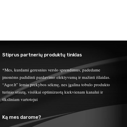
Stiprus partnerių produktų tinklas
*Mes, kurdami geresnius verslo sprendimus, padedame
įmonėms padidinti pardavimo efektyvumą ir mažinti išlaidas.
“Agor.lt” lemia prekybos sėkmę, nes įgalina tobulo produkto
turinio srautą, visiškai optimizuotą kiekvienam kanalui ir
tiksliniam vartotojui
Ką mes darome?