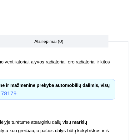
Atsiliepimai (0)
 ventiliatoriai, alyvos radiatoriai, oro radiatoriai ir kitos
ne ir mažmenine prekyba automobilių dalimis, visų
 78179
lyje turėtume atsarginių dalių visų
markių
atyta kuo greičiau, o pačios dalys būtų kokybiškos ir iš