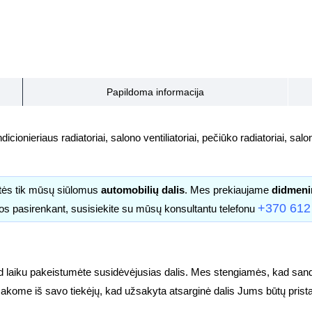
Papildoma informacija
icionieriaus radiatoriai, salono ventiliatoriai, pečiūko radiatoriai, salono
itės tik mūsų siūlomus
automobilių dalis
. Mes prekiaujame
didmeni
+370 612
os pasirenkant, susisiekite su mūsų konsultantu telefonu
d laiku pakeistumėte susidėvėjusias dalis. Mes stengiamės, kad sandė
užsakome iš savo tiekėjų, kad užsakyta atsarginė dalis Jums būtų prist