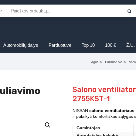
Automobilių dalys
Parduotuvė
Top 10
100 €
Ž.U.
Agor
Parduotuvė
Vari
guliavimo
Salono ventiliato
2755KST-1
NISSAN
salono ventiliatoriaus
ir palaikyti komfortiškas sąlygas 
Gamintojas
Autodetalės kokybė