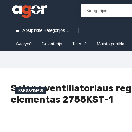
Apsipirkite
Kategorijos
Avalynė
Galanterija
Tekstilė
Maisto papildai
Salono ventiliatoriaus re
PARDAVIMAS!
elementas 2755KST-1