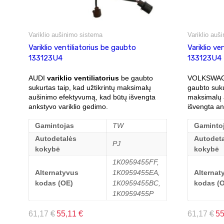
Variklio aušinimo sistema
Variklio auš
Variklio ventiliatorius be gaubto
Variklio ve
133123U4
133123U4
AUDI
variklio ventiliatorius
be gaubto
VOLKSWA
sukurtas taip, kad užtikrintų maksimalų
gaubto suku
aušinimo efektyvumą, kad būtų išvengta
maksimalų 
ankstyvo variklio gedimo.
išvengta an
Gamintojas
TW
Gaminto
Autodetalės
Autodeta
PJ
kokybė
kokybė
1K0959455FF,
Alternatyvus
1K0959455EA,
Alternat
kodas (OE)
1K0959455BC,
kodas (
1K0959455P
61,17
€
55,11
€
61,17
€
5