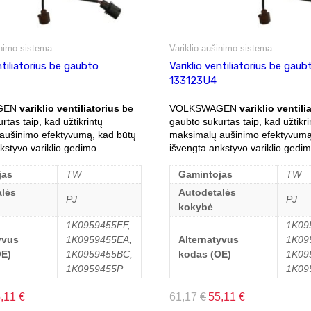
inimo sistema
Variklio aušinimo sistema
ntiliatorius be gaubto
Variklio ventiliatorius be gaub
133123U4
GEN
variklio ventiliatorius
be
VOLKSWAGEN
variklio ventili
rtas taip, kad užtikrintų
gaubto sukurtas taip, kad užtikri
aušinimo efektyvumą, kad būtų
maksimalų aušinimo efektyvumą
kstyvo variklio gedimo.
išvengta ankstyvo variklio gedim
jas
TW
Gamintojas
TW
lės
Autodetalės
PJ
PJ
kokybė
1K0959455FF,
1K09
yvus
1K0959455EA,
Alternatyvus
1K09
OE)
1K0959455BC,
kodas (OE)
1K09
1K0959455P
1K09
5,11
€
61,17
€
55,11
€