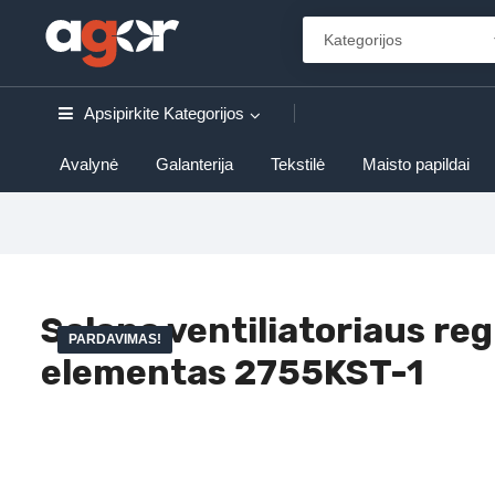
Apsipirkite
Kategorijos
Avalynė
Galanterija
Tekstilė
Maisto papildai
Salono ventiliatoriaus re
PARDAVIMAS!
elementas 2755KST-1