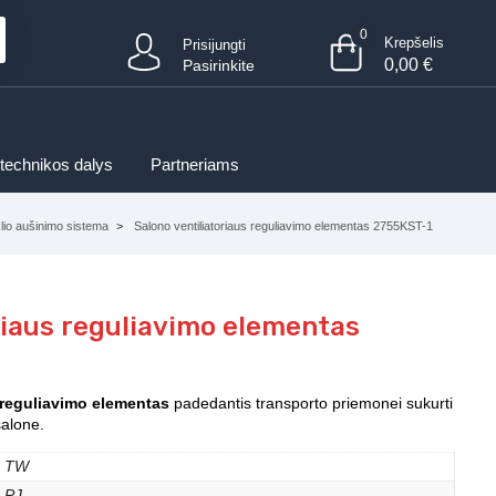
0
Krepšelis
Prisijungti
0,00
€
Pasirinkite
 technikos dalys
Partneriams
klio aušinimo sistema
Salono ventiliatoriaus reguliavimo elementas 2755KST-1
riaus reguliavimo elementas
 reguliavimo elementas
padedantis transporto priemonei sukurti
salone.
TW
PJ