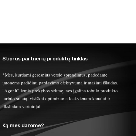
Stiprus partnerių produktų tinklas
*Mes, kurdami geresnius verslo sprendimus, padedame
įmonėms padidinti pardavimo efektyvumą ir mažinti išlaidas.
“Agor.lt” lemia prekybos sėkmę, nes įgalina tobulo produkto
turinio srautą, visiškai optimizuotą kiekvienam kanalui ir
tiksliniam vartotojui
Ką mes darome?