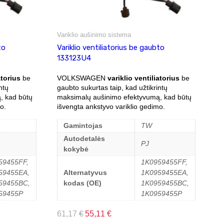
Variklio aušinimo sistema
to
Variklio ventiliatorius be gaubto
133123U4
atorius
be
VOLKSWAGEN
variklio ventiliatorius
be
ntų
gaubto sukurtas taip, kad užtikrintų
, kad būtų
maksimalų aušinimo efektyvumą, kad būtų
o.
išvengta ankstyvo variklio gedimo.
Gamintojas
TW
Autodetalės
PJ
kokybė
59455FF,
1K0959455FF,
59455EA,
Alternatyvus
1K0959455EA,
59455BC,
kodas (OE)
1K0959455BC,
59455P
1K0959455P
61,17
€
55,11
€