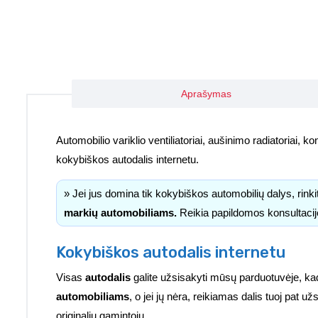
Aprašymas
Automobilio variklio ventiliatoriai, aušinimo radiatoriai, kond
kokybiškos autodalis internetu.
» Jei jus domina tik kokybiškos automobilių dalys, rink
markių automobiliams.
Reikia papildomos konsultacij
Kokybiškos autodalis internetu
Visas
autodalis
galite užsisakyti mūsų parduotuvėje, ka
automobiliams
, o jei jų nėra, reikiamas dalis tuoj pat 
originalių gamintojų.