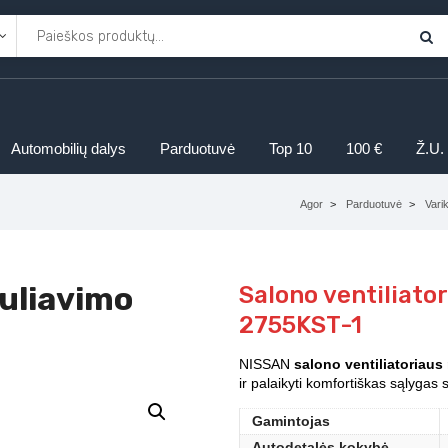
Automobilių dalys
Parduotuvė
Top 10
100 €
Ž.U.
Agor
Parduotuvė
Vari
guliavimo
Salono ventiliato
2755KST-1
NISSAN
salono ventiliatoriaus
ir palaikyti komfortiškas sąlygas 
Gamintojas
Autodetalės kokybė