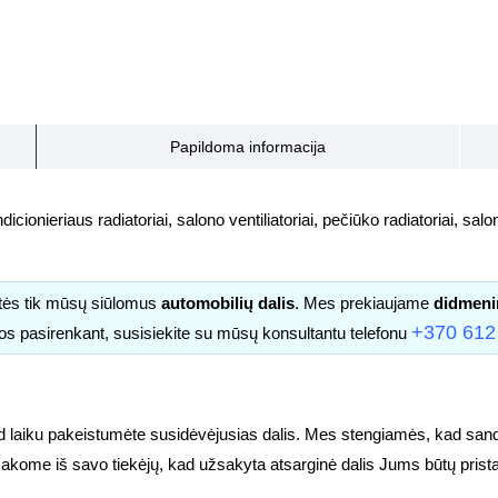
Papildoma informacija
icionieriaus radiatoriai, salono ventiliatoriai, pečiūko radiatoriai, salono
itės tik mūsų siūlomus
automobilių dalis
. Mes prekiaujame
didmeni
+370 612
os pasirenkant, susisiekite su mūsų konsultantu telefonu
d laiku pakeistumėte susidėvėjusias dalis. Mes stengiamės, kad sandė
užsakome iš savo tiekėjų, kad užsakyta atsarginė dalis Jums būtų prist