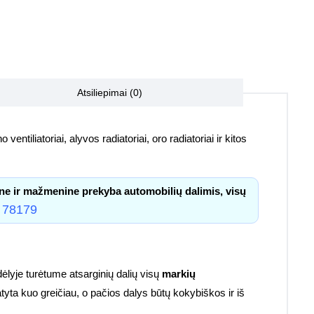
Atsiliepimai (0)
 ventiliatoriai, alyvos radiatoriai, oro radiatoriai ir kitos
ne ir mažmenine prekyba automobilių dalimis, visų
 78179
lyje turėtume atsarginių dalių visų
markių
atyta kuo greičiau, o pačios dalys būtų kokybiškos ir iš