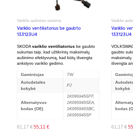
Variklio aušinimo sistema
Variklio auš
Variklio ventiliatorius be gaubto
Variklio ve
133123U4
133123U4
SKODA
variklio ventiliatorius
be gaubto
VOLKSWA
sukurtas taip, kad užtikrintų maksimalų
gaubto suku
aušinimo efektyvumą, kad būtų išvengta
maksimalų 
ankstyvo variklio gedimo.
išvengta an
Gamintojas
TW
Gaminto
Autodetalės
Autodeta
PJ
kokybė
kokybė
1K0959455FF,
Alternatyvus
1K0959455EA,
Alternat
kodas (OE)
1K0959455BC,
kodas (
1K0959455P
61,17
€
55,11
€
61,17
€
5