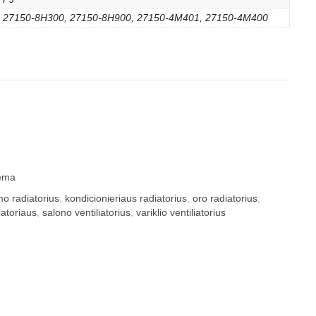
27150-8H300, 27150-8H900, 27150-4M401, 27150-4M400
tema
mo radiatorius
,
kondicionieriaus radiatorius
,
oro radiatorius
,
iatoriaus
,
salono ventiliatorius
,
variklio ventiliatorius