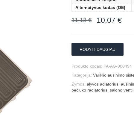
Alternatyvus kodas (OE)
10,07
€
11,18
€
RODYTI DAUGIAU
Produkto kodas:
PA-AG-000494
Kategorija:
Variklio aušinimo sis
Žymos:
alyvos adiatorius
,
aušini
pečiuko radiatorius
,
salono ventil