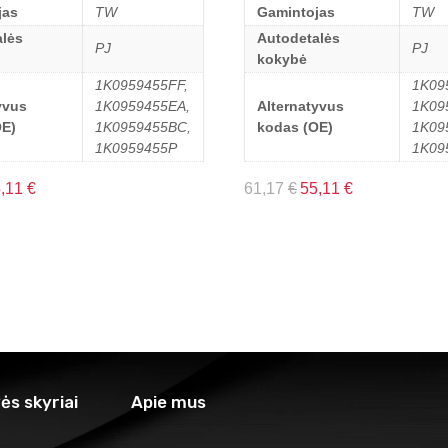
jas
TW
Gamintojas
TW
lės
Autodetalės
PJ
PJ
kokybė
1K0959455FF,
1K09
yvus
1K0959455EA,
Alternatyvus
1K09
OE)
1K0959455BC,
kodas (OE)
1K09
1K0959455P
1K09
5,11
€
61,17
€
55,11
€
ės skyriai
Apie mus