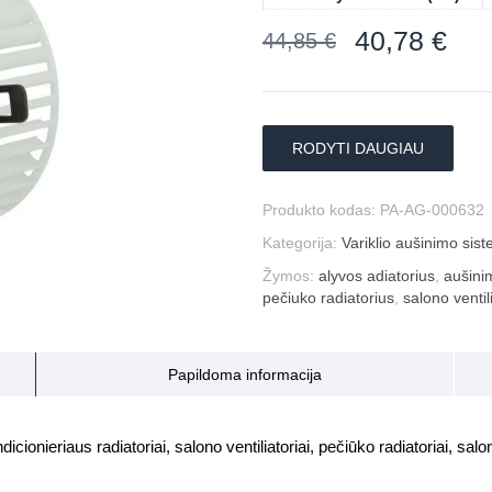
40,78
€
44,85
€
RODYTI DAUGIAU
Produkto kodas:
PA-AG-000632
Kategorija:
Variklio aušinimo sis
Žymos:
alyvos adiatorius
,
aušini
pečiuko radiatorius
,
salono ventil
Papildoma informacija
icionieriaus radiatoriai, salono ventiliatoriai, pečiūko radiatoriai, salono