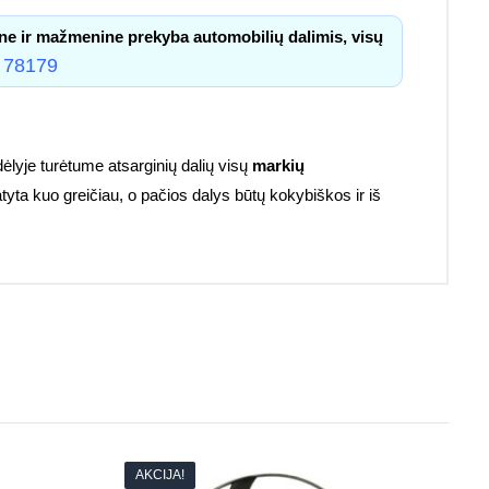
ne ir mažmenine prekyba automobilių dalimis, visų
 78179
lyje turėtume atsarginių dalių visų
markių
atyta kuo greičiau, o pačios dalys būtų kokybiškos ir iš
AKCIJA!