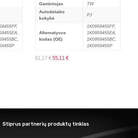
Gamintojas
TW
Autodetalės
PJ
kokybė
59455FF,
1K0959455FF,
59455EA,
Alternatyvus
1K0959455EA,
59455BC,
kodas (OE)
1K0959455BC,
59455P
1K0959455P
61,17
€
55,11
€
Stiprus partnerių produktų tinklas