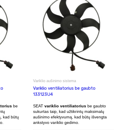
Variklio aušinimo sistema
to
Variklio ventiliatorius be gaubto
133123U4
atorius
be
SEAT
variklio ventiliatorius
be gaubto
ntų
sukurtas taip, kad užtikrintų maksimalų
, kad būtų
aušinimo efektyvumą, kad būtų išvengta
o.
ankstyvo variklio gedimo.