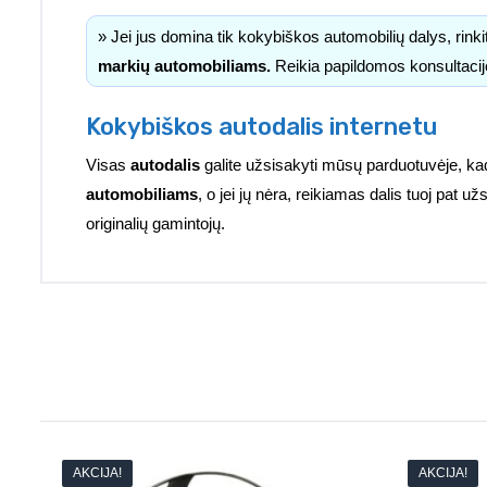
» Jei jus domina tik kokybiškos automobilių dalys, rink
markių automobiliams.
Reikia papildomos konsultacij
Kokybiškos autodalis internetu
Visas
autodalis
galite užsisakyti mūsų parduotuvėje, ka
automobiliams
, o jei jų nėra, reikiamas dalis tuoj pat 
originalių gamintojų.
AKCIJA!
AKCIJA!