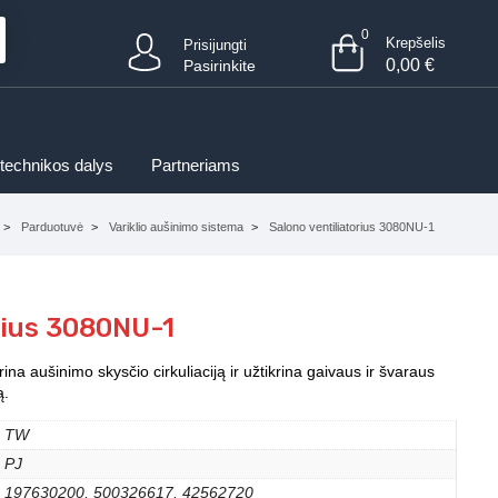
0
Krepšelis
Prisijungti
0,00
€
Pasirinkite
 technikos dalys
Partneriams
Parduotuvė
Variklio aušinimo sistema
Salono ventiliatorius 3080NU-1
rius 3080NU-1
ina aušinimo skysčio cirkuliaciją ir užtikrina gaivaus ir švaraus
ą.
TW
PJ
197630200, 500326617, 42562720