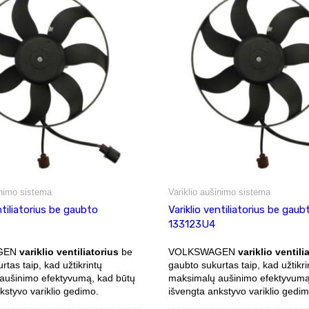
inimo sistema
Variklio aušinimo sistema
ntiliatorius be gaubto
Variklio ventiliatorius be gaub
133123U4
GEN
variklio ventiliatorius
be
VOLKSWAGEN
variklio ventili
rtas taip, kad užtikrintų
gaubto sukurtas taip, kad užtikri
aušinimo efektyvumą, kad būtų
maksimalų aušinimo efektyvumą
kstyvo variklio gedimo.
išvengta ankstyvo variklio gedim