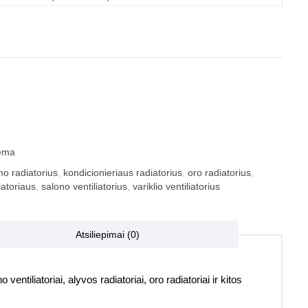
tema
mo radiatorius
,
kondicionieriaus radiatorius
,
oro radiatorius
,
iatoriaus
,
salono ventiliatorius
,
variklio ventiliatorius
Atsiliepimai (0)
 ventiliatoriai, alyvos radiatoriai, oro radiatoriai ir kitos