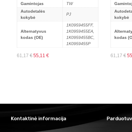
Gamintojas
TW
Gaminto
Autodetalės
Autodeta
PJ
kokybė
kokybė
1K0959455FF,
Alternatyvus
1K0959455EA,
Alternat
kodas (OE)
1K0959455BC,
kodas (
1K0959455P
61,17
€
55,11
€
61,17
€
5
Kontaktinė informacija
Parduotuv