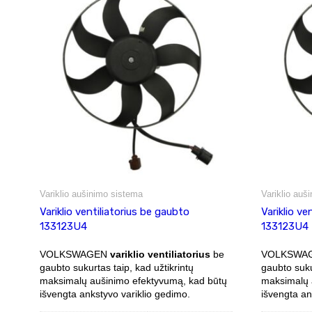
Variklio aušinimo sistema
Variklio auš
Variklio ventiliatorius be gaubto
Variklio ve
133123U4
133123U4
VOLKSWAGEN
variklio ventiliatorius
be
VOLKSWA
gaubto sukurtas taip, kad užtikrintų
gaubto suku
maksimalų aušinimo efektyvumą, kad būtų
maksimalų 
išvengta ankstyvo variklio gedimo.
išvengta an