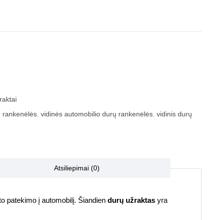
raktai
ų rankenėlės
,
vidinės automobilio durų rankenėlės
,
vidinis durų
Atsiliepimai (0)
sėto patekimo į automobilį. Šiandien
durų užraktas
yra