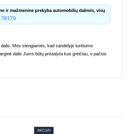
ne ir mažmenine prekyba automobilių dalimis, visų
 78179
s dalis. Mes stengiamės, kad sandėlyje turėtume
sarginė dalis Jums būtų pristatyta kuo greičiau, o pačios
AKCIJA!