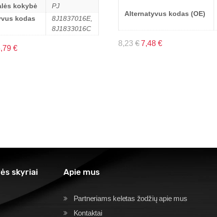
alės kokybė
PJ
Alternatyvus kodas (OE)
yvus kodas
8J1837016E,
8J1833016C
8,23
€
7,48
€
6,79
€
ės skyriai
Apie mus
Partneriams keletas žodžių apie mus
Kontaktai