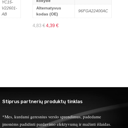
kokybė
YC15-
V22601-
Alternatyvus
96FGA22400AC
AB
kodas (OE)
4,83
€
4,39
€
Stiprus partnerių produktų tinklas
*Mes, kurdami geresnius verslo sprendimus, padedame
įmonėms padidinti pardavimo efektyvumą ir mažinti išlaidas.