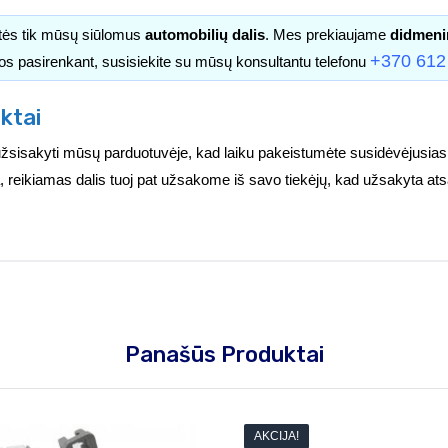
itės tik mūsų siūlomus
automobilių dalis
. Mes prekiaujame
didmeni
+370 612
os pasirenkant, susisiekite su mūsų konsultantu telefonu
ktai
užsisakyti mūsų parduotuvėje, kad laiku pakeistumėte susidėvėjusia
ėra, reikiamas dalis tuoj pat užsakome iš savo tiekėjų, kad užsakyta at
Panašūs Produktai
AKCIJA!