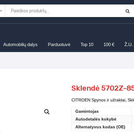
Automobilių dalys
Parduotuvė
Top 10
100 €
Ž.U.
Sklendė 5702Z-8
CITROEN Spynos ir užraktai, Sk
Gamintojas
Autodetalės kokybė
Alternatyvus kodas (OE)