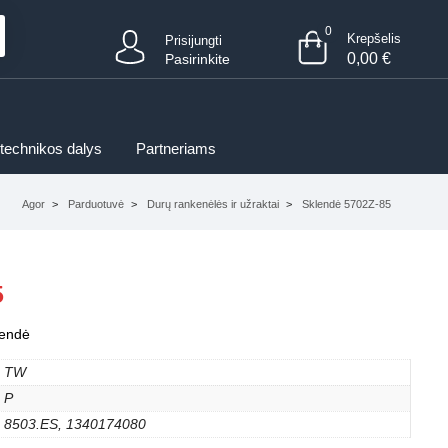
0
Krepšelis
Prisijungti
0,00
€
Pasirinkite
 technikos dalys
Partneriams
Agor
Parduotuvė
Durų rankenėlės ir užraktai
Sklendė 5702Z-85
5
lendė
TW
P
8503.ES, 1340174080