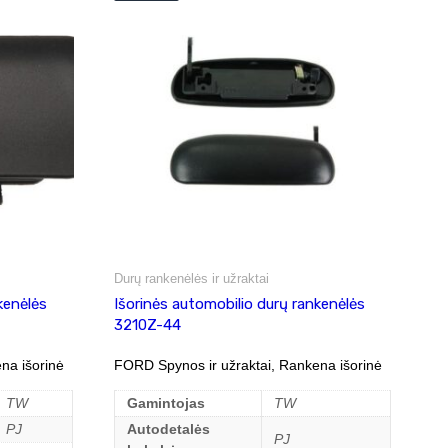
Durų rankenėlės ir užraktai
kenėlės
Išorinės automobilio durų rankenėlės
3210Z-44
na išorinė
FORD Spynos ir užraktai, Rankena išorinė
TW
Gamintojas
TW
PJ
Autodetalės
PJ