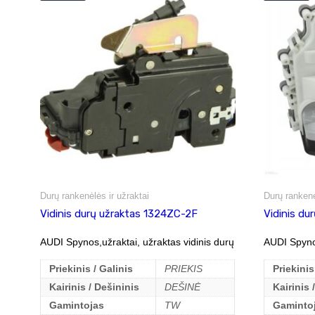
Durų rankenėlės ir užraktai
Durų rankenė
Vidinis durų užraktas 1324ZC-2F
Vidinis du
AUDI Spynos,užraktai, užraktas vidinis durų
AUDI Spynos
Priekinis / Galinis
PRIEKIS
Priekinis
Kairinis / Dešininis
DEŠINĖ
Kairinis 
Gamintojas
TW
Gaminto