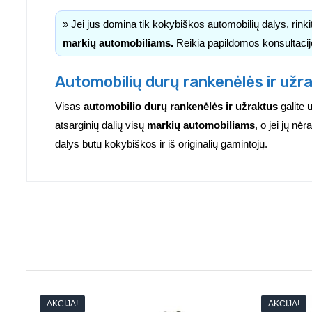
» Jei jus domina tik kokybiškos automobilių dalys, rink
markių automobiliams.
Reikia papildomos konsultacij
Automobilių durų rankenėlės ir užra
Visas
automobilio durų rankenėlės ir užraktus
galite 
atsarginių dalių visų
markių automobiliams
, o jei jų n
dalys būtų kokybiškos ir iš originalių gamintojų.
AKCIJA!
AKCIJA!