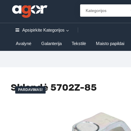
Apsipirkite
Kategorijos
Avalynė
Galanterija
Tekstilė
Maisto papildai
Sklendė 5702Z-85
PARDAVIMAS!