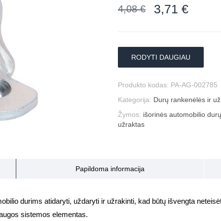
3,71
€
4,08
€
RODYTI DAUGIAU
Produkto kodas:
PA-AG-002785
Kategorija:
Durų rankenėlės ir už
Žymos:
išorinės automobilio dur
užraktas
Papildoma informacija
obilio durims atidaryti, uždaryti ir užrakinti, kad būtų išvengta netei
 saugos sistemos elementas.