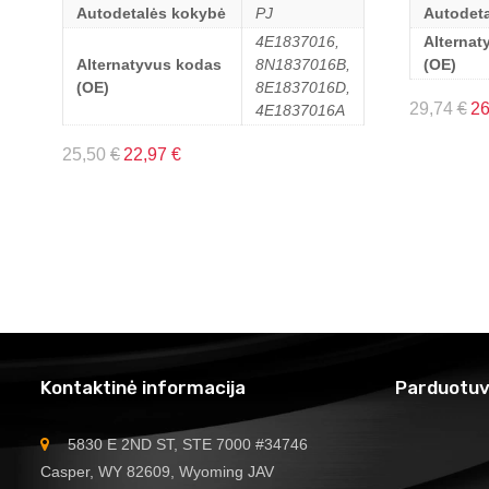
Autodetalės kokybė
PJ
Autodet
4E1837016,
Alternat
Alternatyvus kodas
8N1837016B,
(OE)
(OE)
8E1837016D,
29,74
€
2
4E1837016A
25,50
€
22,97
€
Kontaktinė informacija
Parduotuv
5830 E 2ND ST, STE 7000 #34746
Casper, WY 82609, Wyoming JAV