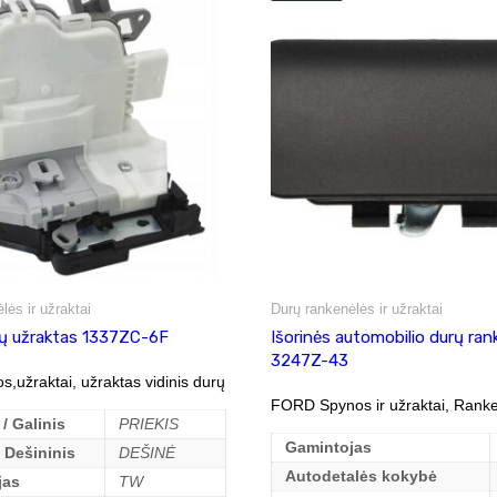
lės ir užraktai
Durų rankenėlės ir užraktai
rų užraktas 1337ZC-6F
Išorinės automobilio durų ran
3247Z-43
,užraktai, užraktas vidinis durų
FORD Spynos ir užraktai, Ranke
 / Galinis
PRIEKIS
Gamintojas
/ Dešininis
DEŠINĖ
Autodetalės kokybė
jas
TW