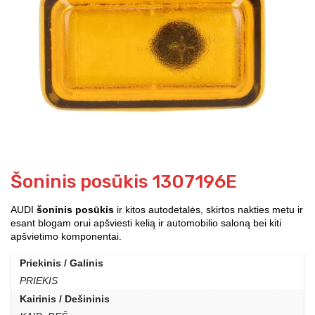
Šoninis posūkis 1307196E
AUDI
šoninis posūkis
ir kitos autodetalės, skirtos nakties metu ir
esant blogam orui apšviesti kelią ir automobilio saloną bei kiti
apšvietimo komponentai.
Priekinis / Galinis
PRIEKIS
Kairinis / Dešininis