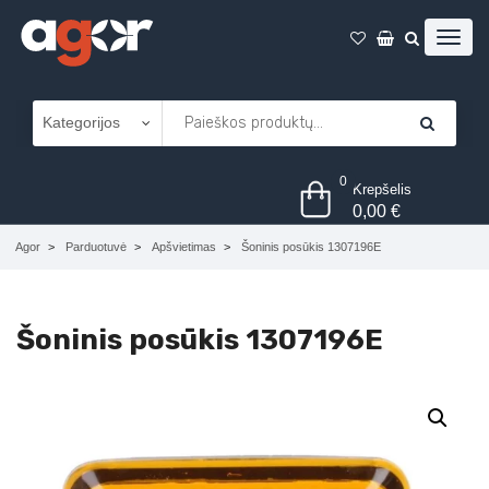
0
Krepšelis
0,00
€
Agor
Parduotuvė
Apšvietimas
Šoninis posūkis 1307196E
Šoninis posūkis 1307196E