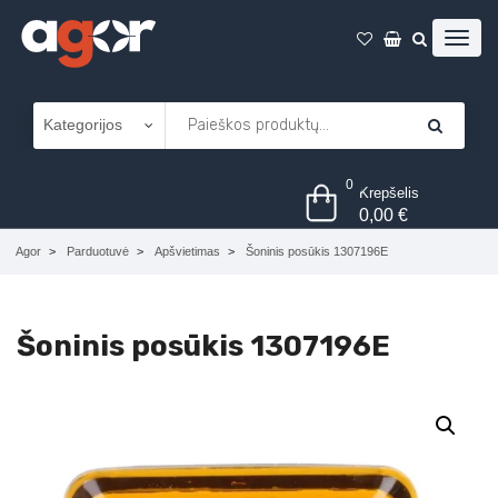
0
Krepšelis
0,00
€
Agor
Parduotuvė
Apšvietimas
Šoninis posūkis 1307196E
Šoninis posūkis 1307196E