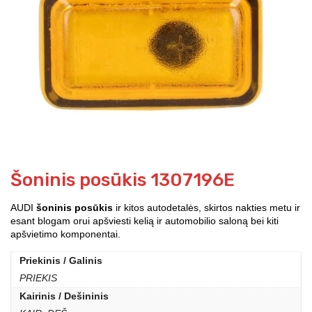
Šoninis posūkis 1307196E
AUDI
šoninis posūkis
ir kitos autodetalės, skirtos nakties metu ir
esant blogam orui apšviesti kelią ir automobilio saloną bei kiti
apšvietimo komponentai.
Priekinis / Galinis
PRIEKIS
Kairinis / Dešininis