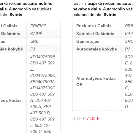
ipirkti reikiamas
automobilio
rasti ir nusipirkti reikiamas
auto
alis
. Automobilio važiuoklės
pakabos dalis
. Automobilio važ
talė:
Svirtis
pakabos detalė:
Svirtis
 / Galinis
PRIEKIS
Priekinis / Galinis
PRI
/ Dešininis
KAIRĖ
Kairinis / Dešininis
KAI
jas
SRL
Gamintojas
SRL
alės kokybė
PJ
Autodetalės kokybė
PJ
4D0407509F,
8D0
8D0 407 509
E, 
E,
505
8D0407509C,
407
Alternatyvus kodas
8E0407509A,
8E0
OE
4D0407509G,
C,
8D0 407 509
8E0
yvus kodas
A, 8E0 407
8D0
509 A, 8E0
D
407 509 P,
8,13
€
7,33
€
8D0 407 509
F, 8E0 407
509 C, 8E0