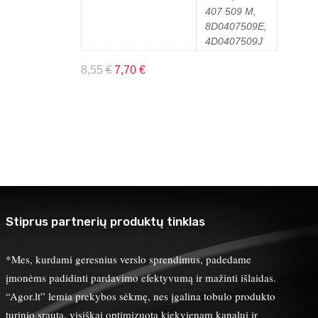
407 509 M,
8D0407509E,
4D0407509J
8,55
€
7,70
€
Stiprus partnerių produktų tinklas
*Mes, kurdami geresnius verslo sprendimus, padedame
įmonėms padidinti pardavimo efektyvumą ir mažinti išlaidas.
“Agor.lt” lemia prekybos sėkmę, nes įgalina tobulo produkto
turinio srautą, visiškai optimizuotą kiekvienam kanalui ir