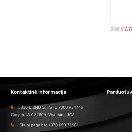
8,55
€
7,7
Kontaktinė informacija
Parduotuv
5830 E 2ND ST, STE 7000 #34746
Casper, WY 82609, Wyoming JAV
Skubi pagalba: +370 609 71961