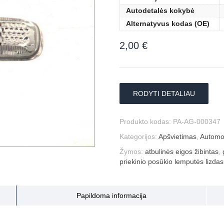
Autodetalės kokybė
Alternatyvus kodas (OE)
2,00
€
RODYTI DETALIAU
Produkto kodas:
PA-AG-000347
Kategorijos:
Apšvietimas
,
Automob
Žymos:
atbulinės eigos žibintas
,
priekinio posūkio lemputės lizdas
Papildoma informacija