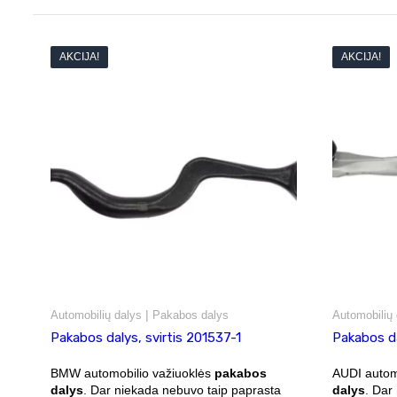
AKCIJA!
AKCIJA!
|
Automobilių dalys
Pakabos dalys
Automobilių 
Pakabos dalys, svirtis 201537-1
Pakabos da
BMW automobilio važiuoklės
pakabos
AUDI autom
dalys
. Dar niekada nebuvo taip paprasta
dalys
. Dar