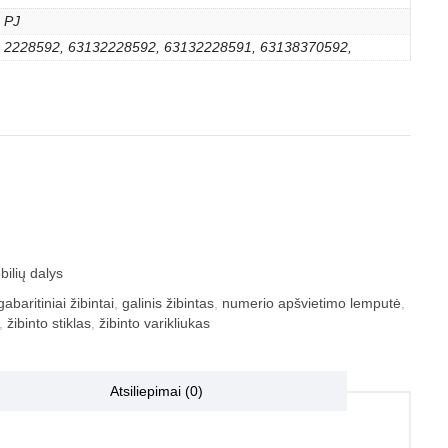
PJ
2228592, 63132228592, 63132228591, 63138370592,
ilių dalys
gabaritiniai žibintai
,
galinis žibintas
,
numerio apšvietimo lemputė
,
,
žibinto stiklas
,
žibinto varikliukas
Atsiliepimai (0)