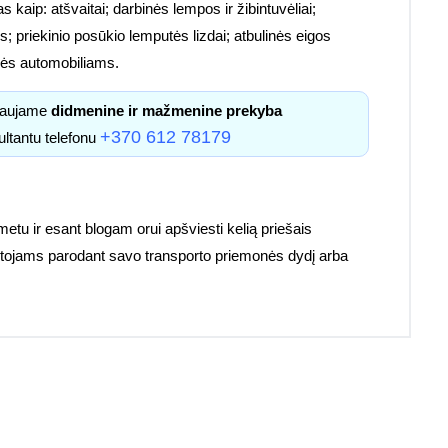
s kaip: atšvaitai; darbinės lempos ir žibintuvėliai;
; priekinio posūkio lemputės lizdai; atbulinės eigos
etalės automobiliams.
kiaujame
didmenine ir mažmenine prekyba
+370 612 78179
ultantu telefonu
 metu ir esant blogam orui apšviesti kelią priešais
ruotojams parodant savo transporto priemonės dydį arba