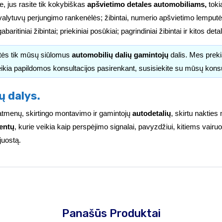
e, jus rasite tik kokybiškas
apšvietimo detales automobiliams,
tokia
valytuvų perjungimo rankenėlės; žibintai, numerio apšvietimo lemputės
i; gabaritiniai žibintai; priekiniai posūkiai; pagrindiniai žibintai ir kitos d
itės tik mūsų siūlomus
automobilių dalių gamintojų
dalis. Mes pre
ikia papildomos konsultacijos pasirenkant, susisiekite su mūsų kons
ų dalys.
ų matmenų, skirtingo montavimo ir gamintojų
autodetalių
, skirtu nakties
entų
, kurie veikia kaip perspėjimo signalai, pavyzdžiui, kitiems vai
juostą.
Panašūs Produktai