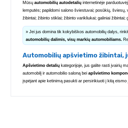
Mūsų
automobilių autodetalių
internetinėje parduotuvėj
lemputės; papildomi salono šviestuvai; posūkių, šviesų, 
žibintai; žibinto stiklai; žibinto varikliukai; galiniai žibinta
» Jei jus domina tik kokybiškos automobilių dalys, rink
automobilių dalimis, visų markių automobiliams.
Re
Automobilių apšvietimo žibintai, j
Apšvietimo detalių
kategorijoje, jus galite rasti įvairi
automobilį ir automobilio saloną bei
apšvietimo kompon
įspėjant apie ketinimą pasukti ar persirikiuoti į kitą eismo 