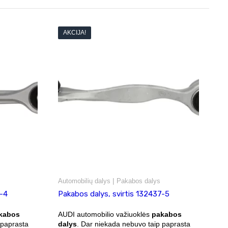
AKCIJA!
|
Automobilių dalys
Pakabos dalys
7-4
Pakabos dalys, svirtis 132437-5
kabos
AUDI automobilio važiuoklės
pakabos
 paprasta
dalys
. Dar niekada nebuvo taip paprasta