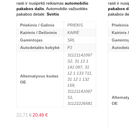
rasti ir nusipirkti reikiamas
automobilio
rasti ir nus
pakabos dalis
. Automobilio važiuoklės
pakabos d
pakabos detalė:
Svirtis
pakabos de
Priekinis / Galinis
PRIEKIS
Priekinis
Kairinis / Dešininis
KAIRĖ
Kairinis 
Gamintojas
SRL
Gaminto
Autodetalės kokybė
PJ
Autodet
31121141097
S2, 31 12 1
141 097, 31
12 1 133 711,
Alternatyvus kodas
31 12 1 132
OE
159,
31121141097
S1,
Alternat
31122226581
OE
22,71
€
20,46
€