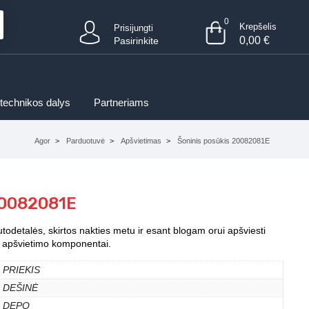
0
Krepšelis
Prisijungti
0,00
€
Pasirinkite
 technikos dalys
Partneriams
Agor
Parduotuvė
Apšvietimas
Šoninis posūkis 20082081E
20082081E
autodetalės, skirtos nakties metu ir esant blogam orui apšviesti
iti apšvietimo komponentai.
PRIEKIS
DEŠINĖ
DEPO