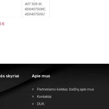
407 509 M,
8D0407509E,
4D0407509J
0
€
ės skyriai
Apie mus
Partneriams keletas žodžių apie mus
Kontaktai
DUK