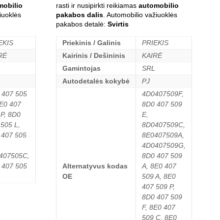
mobilio
rasti ir nusipirkti reikiamas
automobilio
iuoklės
pakabos dalis
. Automobilio važiuoklės
pakabos detalė:
Svirtis
EKIS
Priekinis / Galinis
PRIEKIS
RĖ
Kairinis / Dešininis
KAIRĖ
Gamintojas
SRL
Autodetalės kokybė
PJ
 407 505
4D0407509F,
8E0 407
8D0 407 509
 P, 8D0
E,
 505 L,
8D0407509C,
 407 505
8E0407509A,
4D0407509G,
407505C,
8D0 407 509
 407 505
Alternatyvus kodas
A, 8E0 407
OE
509 A, 8E0
407 509 P,
8D0 407 509
F, 8E0 407
509 C, 8E0