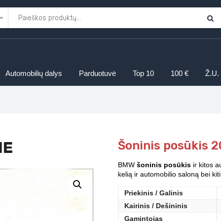
Automobilių dalys
Parduotuvė
Top 10
100 €
Ž.U.
1E
Šoninis posūkis 
BMW
šoninis posūkis
ir kitos 
kelią ir automobilio saloną bei k
Priekinis / Galinis
Kairinis / Dešininis
Gamintojas