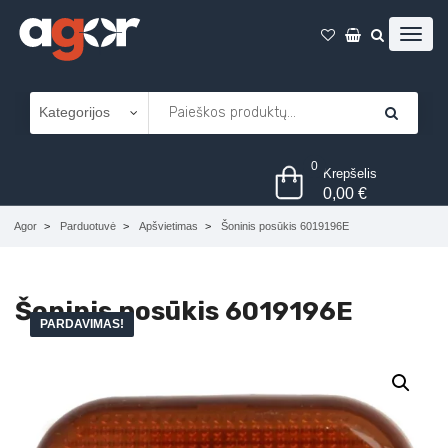
0
Krepšelis
0,00
€
Agor
Parduotuvė
Apšvietimas
Šoninis posūkis 6019196E
Šoninis posūkis 6019196E
PARDAVIMAS!