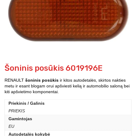
Šoninis posūkis 6019196E
RENAULT
šoninis posūkis
ir kitos autodetalės, skirtos nakties
metu ir esant blogam orui apšviesti kelią ir automobilio saloną bei
kiti apšvietimo komponentai.
Priekinis / Galinis
PRIEKIS
Gamintojas
EU
Autodetalės kokybė