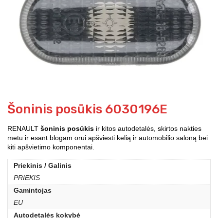
Šoninis posūkis 6030196E
RENAULT
šoninis posūkis
ir kitos autodetalės, skirtos nakties
metu ir esant blogam orui apšviesti kelią ir automobilio saloną bei
kiti apšvietimo komponentai.
Priekinis / Galinis
PRIEKIS
Gamintojas
EU
Autodetalės kokybė