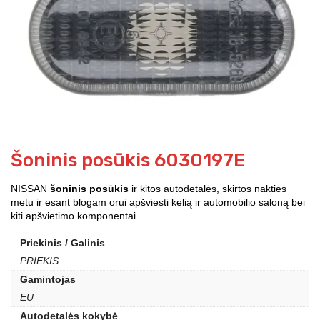
Šoninis posūkis 6030197E
NISSAN
šoninis posūkis
ir kitos autodetalės, skirtos nakties
metu ir esant blogam orui apšviesti kelią ir automobilio saloną bei
kiti apšvietimo komponentai.
Priekinis / Galinis
PRIEKIS
Gamintojas
EU
Autodetalės kokybė