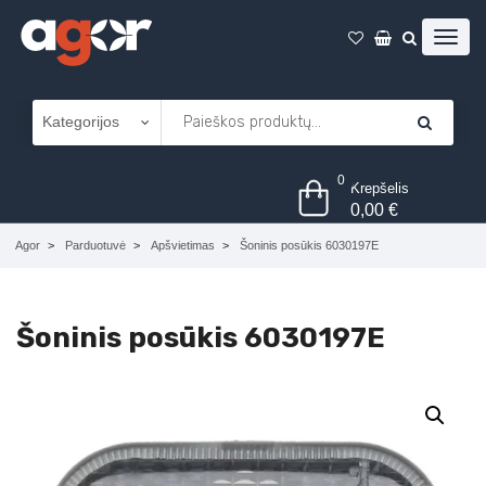
0
Krepšelis
0,00
€
Agor
Parduotuvė
Apšvietimas
Šoninis posūkis 6030197E
Šoninis posūkis 6030197E