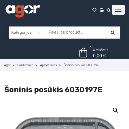
0
Krepšelis
0,00
€
Agor
Parduotuvė
Apšvietimas
Šoninis posūkis 6030197E
Šoninis posūkis 6030197E