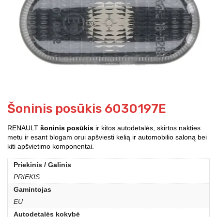
Šoninis posūkis 6030197E
RENAULT
šoninis posūkis
ir kitos autodetalės, skirtos nakties
metu ir esant blogam orui apšviesti kelią ir automobilio saloną bei
kiti apšvietimo komponentai.
Priekinis / Galinis
PRIEKIS
Gamintojas
EU
Autodetalės kokybė