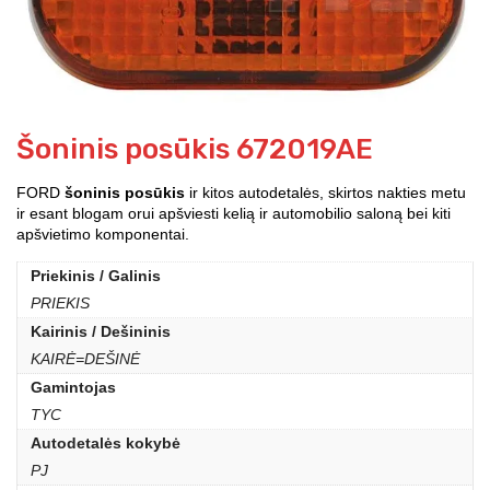
Šoninis posūkis 672019AE
FORD
šoninis posūkis
ir kitos autodetalės, skirtos nakties metu
ir esant blogam orui apšviesti kelią ir automobilio saloną bei kiti
apšvietimo komponentai.
Priekinis / Galinis
PRIEKIS
Kairinis / Dešininis
KAIRĖ=DEŠINĖ
Gamintojas
TYC
Autodetalės kokybė
PJ