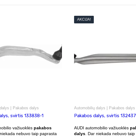
AKCIJA!
|
|
dalys
Pakabos dalys
Automobilių dalys
Pakabos dalys
lys, svirtis 133838-1
Pakabos dalys, svirtis 13243
obilio važiuoklės
pakabos
AUDI automobilio važiuoklės
pa
 niekada nebuvo taip paprasta
dalys
. Dar niekada nebuvo taip