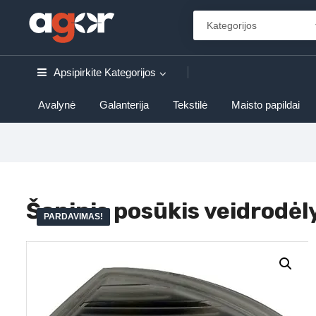
Apsipirkite
Kategorijos
Avalynė
Galanterija
Tekstilė
Maisto papildai
Šoninis posūkis veidrodė
PARDAVIMAS!