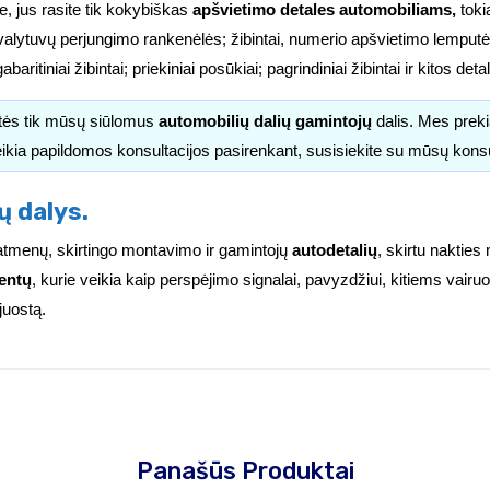
e, jus rasite tik kokybiškas
apšvietimo detales automobiliams,
tokia
valytuvų perjungimo rankenėlės; žibintai, numerio apšvietimo lemputės
i; gabaritiniai žibintai; priekiniai posūkiai; pagrindiniai žibintai ir kitos d
itės tik mūsų siūlomus
automobilių dalių gamintojų
dalis. Mes pre
ikia papildomos konsultacijos pasirenkant, susisiekite su mūsų kons
ų dalys.
ų matmenų, skirtingo montavimo ir gamintojų
autodetalių
, skirtu nakties
entų
, kurie veikia kaip perspėjimo signalai, pavyzdžiui, kitiems vai
juostą.
Panašūs Produktai