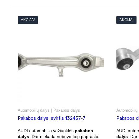
AKCIJA!
AKCIJA!
|
Automobilių dalys
Pakabos dalys
Automobilių 
Pakabos dalys, svirtis 132437-7
Pakabos da
AUDI automobilio važiuoklės
pakabos
AUDI autom
dalys
. Dar niekada nebuvo taip paprasta
dalys
. Dar