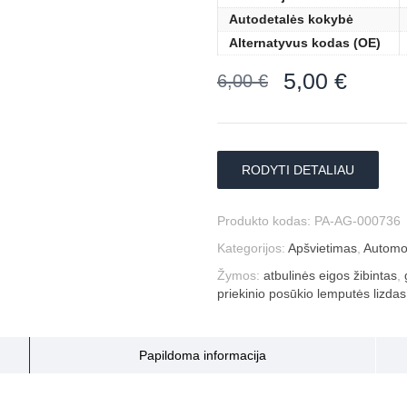
Autodetalės kokybė
Alternatyvus kodas (OE)
5,00
€
6,00
€
RODYTI DETALIAU
Produkto kodas:
PA-AG-000736
Kategorijos:
Apšvietimas
,
Automob
Žymos:
atbulinės eigos žibintas
,
priekinio posūkio lemputės lizdas
Papildoma informacija