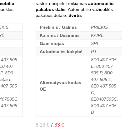
mobilio
rasti ir nusipirkti reikiamas
automobilio
iuoklės
pakabos dalis
. Automobilio važiuoklės
pakabos detalė:
Svirtis
EKIS
Priekinis / Galinis
PRIEKIS
RĖ
Kairinis / Dešininis
KAIRĖ
Gamintojas
SRL
Autodetalės kokybė
PJ
 407 505
8D0 407 505
8E0 407
E, 8E0 407
 P, 8D0
505 P, 8D0
 505 L,
407 505 L,
Alternatyvus kodas
 407 505
8E0 407 505
OE
C,
407505C,
8E0407505C,
 407 505
8D0 407 505
D
8,13
€
7,33
€