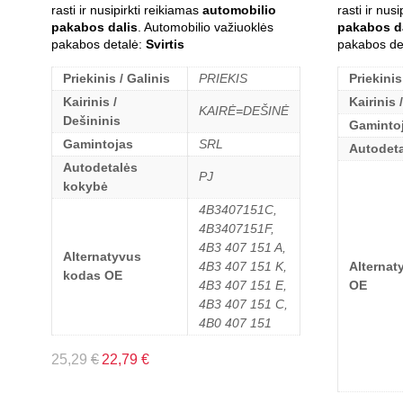
rasti ir nusipirkti reikiamas
automobilio
rasti ir nus
pakabos dalis
. Automobilio važiuoklės
pakabos d
pakabos detalė:
Svirtis
pakabos de
Priekinis / Galinis
PRIEKIS
Priekinis
Kairinis /
Kairinis 
KAIRĖ=DEŠINĖ
Dešininis
Gaminto
Gamintojas
SRL
Autodet
Autodetalės
PJ
kokybė
4B3407151C,
4B3407151F,
4B3 407 151 A,
Alternatyvus
4B3 407 151 K,
Alternat
kodas OE
4B3 407 151 E,
OE
4B3 407 151 C,
4B0 407 151
25,29
€
22,79
€