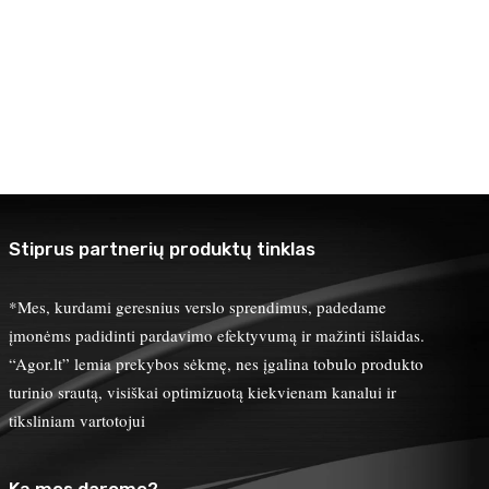
Stiprus partnerių produktų tinklas
*Mes, kurdami geresnius verslo sprendimus, padedame
įmonėms padidinti pardavimo efektyvumą ir mažinti išlaidas.
“Agor.lt” lemia prekybos sėkmę, nes įgalina tobulo produkto
turinio srautą, visiškai optimizuotą kiekvienam kanalui ir
tiksliniam vartotojui
Ką mes darome?