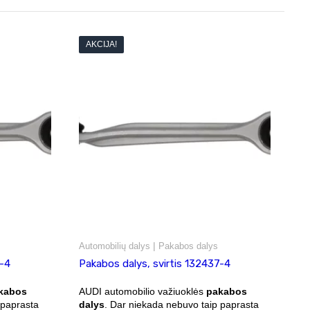
AKCIJA!
|
Automobilių dalys
Pakabos dalys
7-4
Pakabos dalys, svirtis 132437-4
kabos
AUDI automobilio važiuoklės
pakabos
 paprasta
dalys
. Dar niekada nebuvo taip paprasta