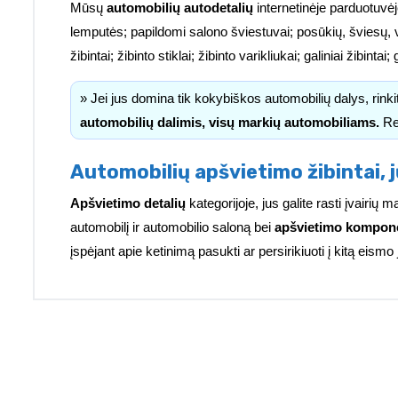
Mūsų
automobilių autodetalių
internetinėje parduotuvėj
lemputės; papildomi salono šviestuvai; posūkių, šviesų, 
žibintai; žibinto stiklai; žibinto varikliukai; galiniai žibinta
» Jei jus domina tik kokybiškos automobilių dalys, rink
automobilių dalimis, visų markių automobiliams.
Re
Automobilių apšvietimo žibintai, j
Apšvietimo detalių
kategorijoje, jus galite rasti įvairi
automobilį ir automobilio saloną bei
apšvietimo kompon
įspėjant apie ketinimą pasukti ar persirikiuoti į kitą eismo 