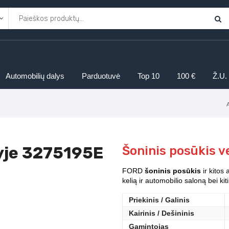
Automobilių dalys
Parduotuvė
Top 10
100 €
Ž.U.
lyje 3275195E
Šoninis posūkis v
FORD
šoninis posūkis
ir kitos 
kelią ir automobilio saloną bei k
Priekinis / Galinis
Kairinis / Dešininis
Gamintojas