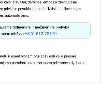
s kaip: atšvaitai; darbinės lempos ir žibintuvėliai;
; priekinio posūkio lemputės lizdai; atbulinės eigos
etalės automobiliams.
kiaujame
didmenine ir mažmenine prekyba
+370 612 78179
ultantu telefonu
 metu ir esant blogam orui apšviesti kelią priešais
ruotojams parodant savo transporto priemonės dydį arba