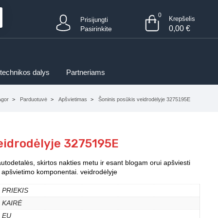
0
Krepšelis
Prisijungti
0,00
€
Pasirinkite
 technikos dalys
Partneriams
Agor
Parduotuvė
Apšvietimas
Šoninis posūkis veidrodėlyje 3275195E
eidrodėlyje 3275195E
autodetalės, skirtos nakties metu ir esant blogam orui apšviesti
iti apšvietimo komponentai. veidrodėlyje
PRIEKIS
KAIRĖ
EU