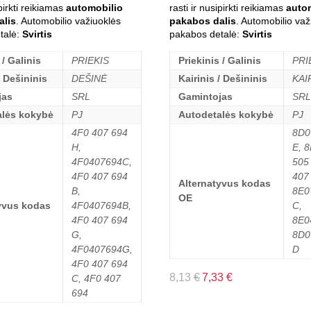
ipirkti reikiamas
automobilio
rasti ir nusipirkti reikiamas
auto
alis
. Automobilio važiuoklės
pakabos dalis
. Automobilio važ
talė:
Svirtis
pakabos detalė:
Svirtis
 / Galinis
PRIEKIS
Priekinis / Galinis
PRI
/ Dešininis
DEŠINĖ
Kairinis / Dešininis
KAI
jas
SRL
Gamintojas
SRL
alės kokybė
PJ
Autodetalės kokybė
PJ
4F0 407 694
8D0
H,
E, 
4F0407694C,
505
4F0 407 694
407
Alternatyvus kodas
B,
8E0
OE
yvus kodas
4F0407694B,
C,
4F0 407 694
8E0
G,
8D0
4F0407694G,
D
4F0 407 694
8,13
€
7,33
€
C, 4F0 407
694