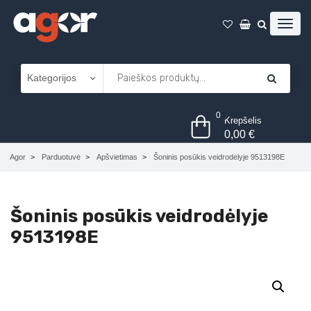
0
Krepšelis
0,00
€
Agor
Parduotuvė
Apšvietimas
Šoninis posūkis veidrodėlyje 9513198E
Šoninis posūkis veidrodėlyje
9513198E