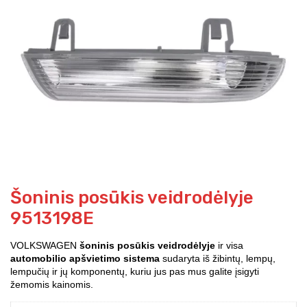
Šoninis posūkis veidrodėlyje
9513198E
VOLKSWAGEN
šoninis posūkis veidrodėlyje
ir visa
automobilio apšvietimo sistema
sudaryta iš žibintų, lempų,
lempučių ir jų komponentų, kuriu jus pas mus galite įsigyti
žemomis kainomis.