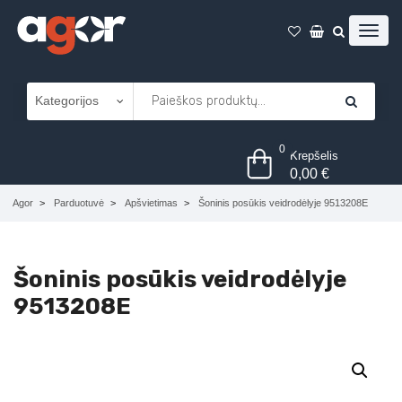
0
Krepšelis
0,00
€
Agor
Parduotuvė
Apšvietimas
Šoninis posūkis veidrodėlyje 9513208E
Šoninis posūkis veidrodėlyje
9513208E