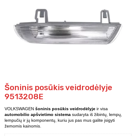
Šoninis posūkis veidrodėlyje
9513208E
VOLKSWAGEN
šoninis posūkis veidrodėlyje
ir visa
automobilio apšvietimo sistema
sudaryta iš žibintų, lempų,
lempučių ir jų komponentų, kuriu jus pas mus galite įsigyti
žemomis kainomis.