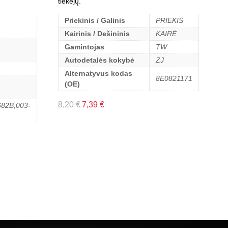
tiekėjų.
Priekinis / Galinis
PRIEKIS
Kairinis / Dešininis
KAIRĖ
Gamintojas
TW
Autodetalės kokybė
ZJ
Alternatyvus kodas
8E0821171
(OE)
8,20
€
7,39
€
82B,003-