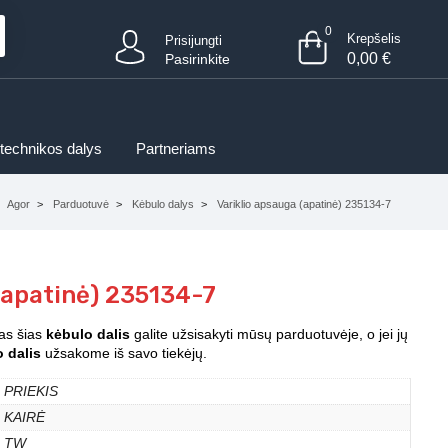
0
Krepšelis
Prisijungti
0,00
€
Pasirinkite
 technikos dalys
Partneriams
Agor
Parduotuvė
Kėbulo dalys
Variklio apsauga (apatinė) 235134-7
(apatinė) 235134-7
sas šias
kėbulo dalis
galite užsisakyti mūsų parduotuvėje, o jei jų
 dalis
užsakome iš savo tiekėjų.
PRIEKIS
KAIRĖ
TW