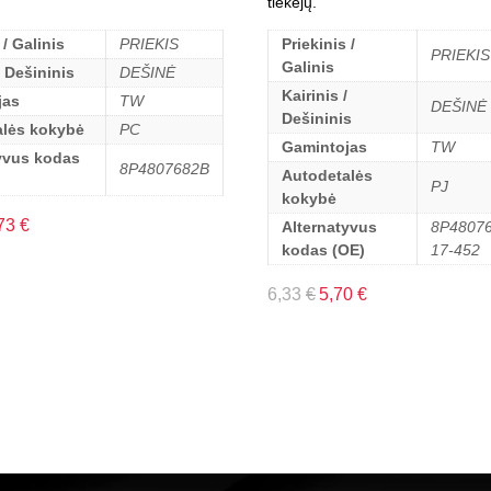
tiekėjų.
 / Galinis
PRIEKIS
Priekinis /
PRIEKIS
Galinis
/ Dešininis
DEŠINĖ
Kairinis /
jas
TW
DEŠINĖ
Dešininis
alės kokybė
PC
Gamintojas
TW
yvus kodas
8P4807682B
Autodetalės
PJ
kokybė
73
€
Alternatyvus
8P48076
kodas (OE)
17-452
6,33
€
5,70
€