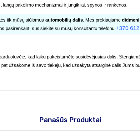
s, langų pakėlimo mechanizmai ir jungikliai, spynos ir rankenos.
itės tik mūsų siūlomus
automobilių dalis
. Mes prekiaujame
didmeni
+370 612
os pasirenkant, susisiekite su mūsų konsultantu telefonu
parduotuvėje, kad laiku pakeistumėte susidėvėjusias dalis. Stengiamė
tuoj pat užsakome iš savo tiekėjų, kad užsakyta atsarginė dalis Jums bū
Panašūs Produktai