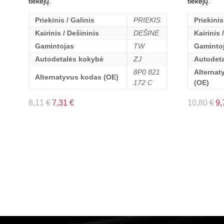
tiekėjų.
tiekėjų.
Priekinis / Galinis
PRIEKIS
Priekinis
Kairinis / Dešininis
DEŠINĖ
Kairinis 
Gamintojas
TW
Gaminto
Autodetalės kokybė
ZJ
Autodet
8P0 821
Alternat
Alternatyvus kodas (OE)
172 C
(OE)
8,11
€
7,31
€
10,80
€
9,