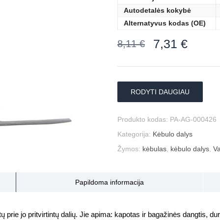
Autodetalės kokybė
Alternatyvus kodas (OE)
7,31
€
8,11
€
RODYTI DAUGIAU
Produkto kodas:
PA-AG-000426
Kategorija:
Kėbulo dalys
Žymos:
kėbulas
,
kėbulo dalys
,
Va
Papildoma informacija
prie jo pritvirtintų dalių. Jie apima: kapotas ir bagažinės dangtis, durys