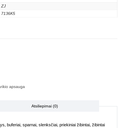
ZJ
7136K5
rikio apsauga
Atsiliepimai (0)
, buferiai, sparnai, slenksčiai, priekiniai žibintai, žibintai