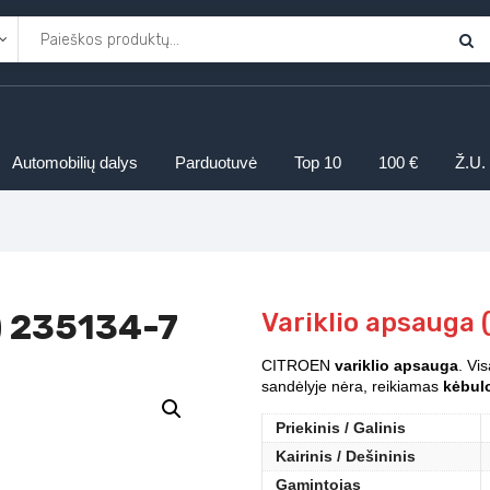
Automobilių dalys
Parduotuvė
Top 10
100 €
Ž.U.
) 235134-7
Variklio apsauga 
CITROEN
variklio apsauga
. Vi
sandėlyje nėra, reikiamas
kėbulo
Priekinis / Galinis
Kairinis / Dešininis
Gamintojas