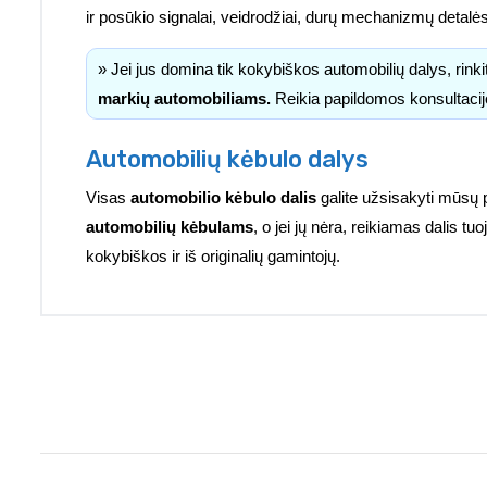
ir posūkio signalai, veidrodžiai, durų mechanizmų detalė
» Jei jus domina tik kokybiškos automobilių dalys, rink
markių automobiliams.
Reikia papildomos konsultacij
Automobilių kėbulo dalys
Visas
automobilio kėbulo dalis
galite užsisakyti mūsų 
automobilių kėbulams
, o jei jų nėra, reikiamas dalis 
kokybiškos ir iš originalių gamintojų.