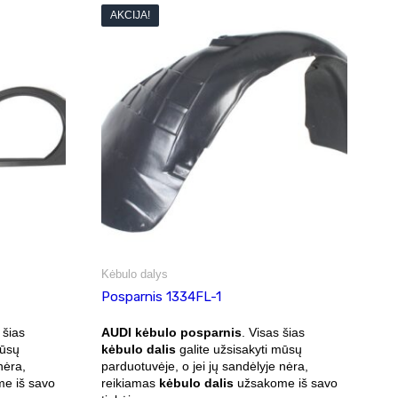
AKCIJA!
Kėbulo dalys
Posparnis 1334FL-1
 šias
AUDI kėbulo posparnis
. Visas šias
mūsų
kėbulo dalis
galite užsisakyti mūsų
nėra,
parduotuvėje, o jei jų sandėlyje nėra,
e iš savo
reikiamas
kėbulo dalis
užsakome iš savo