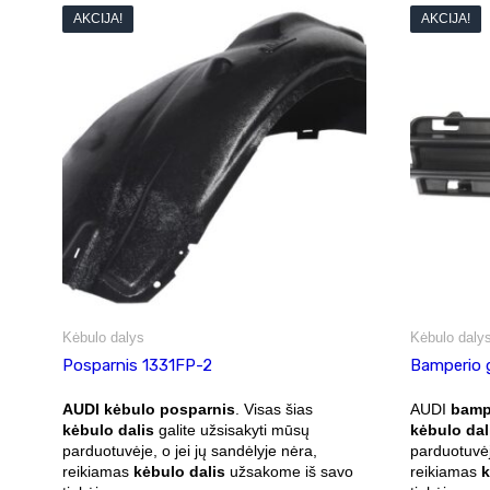
AKCIJA!
AKCIJA!
Kėbulo dalys
Kėbulo daly
Posparnis 1331FP-2
Bamperio 
AUDI kėbulo posparnis
. Visas šias
AUDI
bampe
kėbulo dalis
galite užsisakyti mūsų
kėbulo dal
parduotuvėje, o jei jų sandėlyje nėra,
parduotuvėj
reikiamas
kėbulo dalis
užsakome iš savo
reikiamas
k