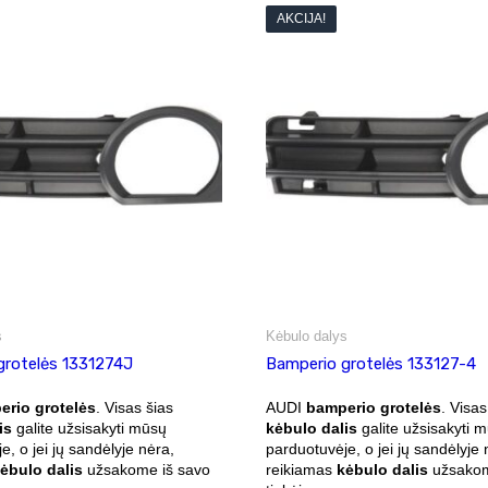
AKCIJA!
s
Kėbulo dalys
grotelės 1331274J
Bamperio grotelės 133127-4
rio grotelės
. Visas šias
AUDI
bamperio grotelės
. Visas
is
galite užsisakyti mūsų
kėbulo dalis
galite užsisakyti 
e, o jei jų sandėlyje nėra,
parduotuvėje, o jei jų sandėlyje 
ėbulo dalis
užsakome iš savo
reikiamas
kėbulo dalis
užsakom