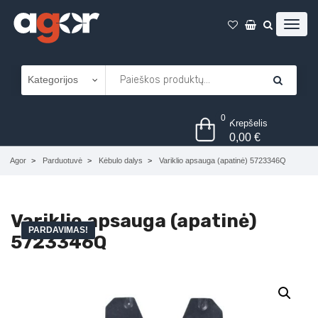
0
Krepšelis
0,00
€
Agor
Parduotuvė
Kėbulo dalys
Variklio apsauga (apatinė) 5723346Q
Variklio apsauga (apatinė)
PARDAVIMAS!
5723346Q