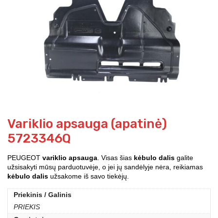
Variklio apsauga (apatinė)
5723346Q
PEUGEOT
variklio apsauga
. Visas šias
kėbulo dalis
galite
užsisakyti mūsų parduotuvėje, o jei jų sandėlyje nėra, reikiamas
kėbulo dalis
užsakome iš savo tiekėjų.
Priekinis / Galinis
PRIEKIS