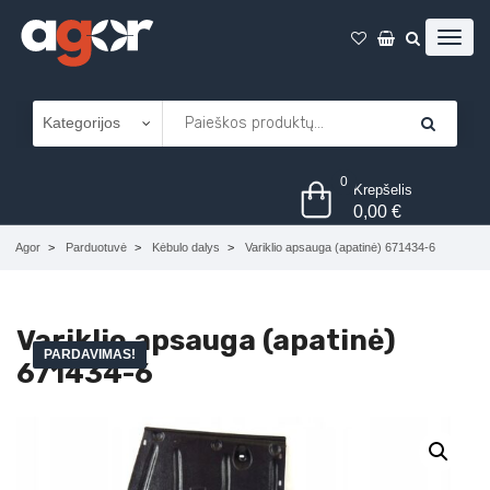
0
Krepšelis
0,00
€
Agor
Parduotuvė
Kėbulo dalys
Variklio apsauga (apatinė) 671434-6
Variklio apsauga (apatinė)
PARDAVIMAS!
671434-6