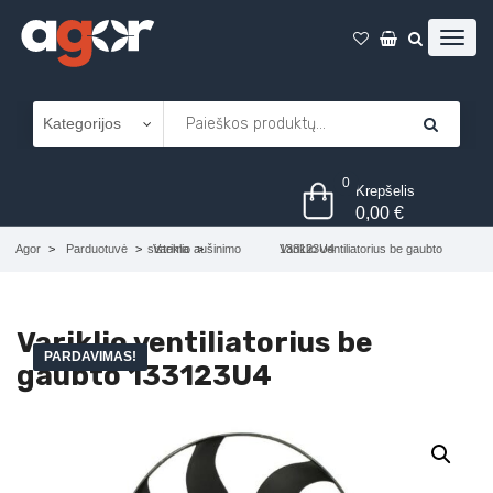
0
Krepšelis
0,00
€
Agor
Parduotuvė
Variklio aušinimo sistema
Variklio ventiliatorius be gaubto 133123U4
Variklio ventiliatorius be
PARDAVIMAS!
gaubto 133123U4