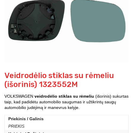
Veidrodėlio stiklas su rėmeliu
(išorinis) 1323552M
VOLKSWAGEN
veidrodėlio stiklas su rėmeliu
(išorinis) sukurtas
taip, kad padidėtu automobilio saugumas ir užtikrintų saugų
automobilio judėjimą ir manevrus kelyje.
Priekinis / Galinis
PRIEKIS