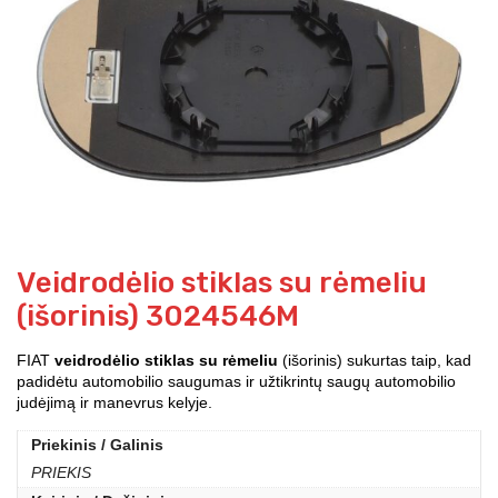
Veidrodėlio stiklas su rėmeliu
(išorinis) 3024546M
FIAT
veidrodėlio stiklas su rėmeliu
(išorinis) sukurtas taip, kad
padidėtu automobilio saugumas ir užtikrintų saugų automobilio
judėjimą ir manevrus kelyje.
Priekinis / Galinis
PRIEKIS