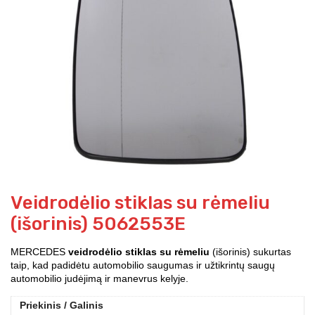
Veidrodėlio stiklas su rėmeliu
(išorinis) 5062553E
MERCEDES
veidrodėlio stiklas su rėmeliu
(išorinis) sukurtas
taip, kad padidėtu automobilio saugumas ir užtikrintų saugų
automobilio judėjimą ir manevrus kelyje.
Priekinis / Galinis