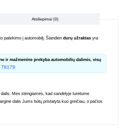
Atsiliepimai (0)
sėto patekimo į automobilį. Šiandien
durų užraktas
yra
ne ir mažmenine prekyba automobilių dalimis, visų
 78179
s dalis. Mes stengiamės, kad sandėlyje turėtume
sarginė dalis Jums būtų pristatyta kuo greičiau, o pačios