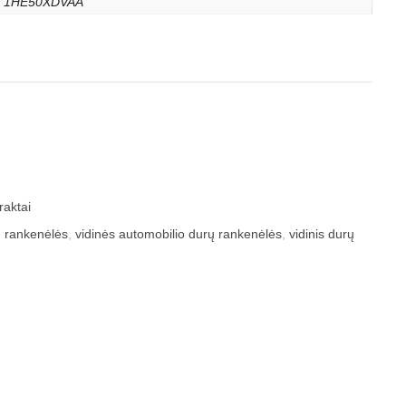
1HE50XDVAA
raktai
ų rankenėlės
,
vidinės automobilio durų rankenėlės
,
vidinis durų