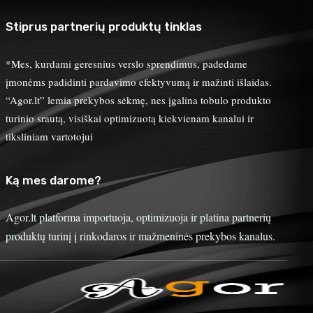
Stiprus partnerių produktų tinklas
*Mes, kurdami geresnius verslo sprendimus, padedame
įmonėms padidinti pardavimo efektyvumą ir mažinti išlaidas.
“Agor.lt” lemia prekybos sėkmę, nes įgalina tobulo produkto
turinio srautą, visiškai optimizuotą kiekvienam kanalui ir
tiksliniam vartotojui
Ką mes darome?
Agor.lt platforma importuoja, optimizuoja ir platina partnerių
produktų turinį į rinkodaros ir mažmeninės prekybos kanalus.