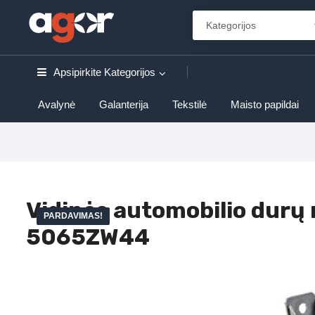
Apsipirkite
Kategorijos
Avalynė
Galanterija
Tekstilė
Maisto papildai
Vidinės automobilio durų
PARDAVIMAS!
5065ZW44