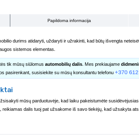
Papildoma informacija
obilio durims atidaryti, uždaryti ir užrakinti, kad būtų išvengta netei
 saugos sistemos elementas.
itės tik mūsų siūlomus
automobilių dalis
. Mes prekiaujame
didmeni
+370 612
os pasirenkant, susisiekite su mūsų konsultantu telefonu
ktai
užsisakyti mūsų parduotuvėje, kad laiku pakeistumėte susidėvėjusia
ėra, reikiamas dalis tuoj pat užsakome iš savo tiekėjų, kad užsakyta at