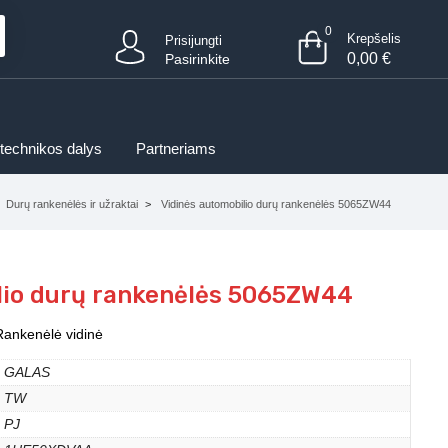
0
Krepšelis
Prisijungti
0,00
€
Pasirinkite
 technikos dalys
Partneriams
Durų rankenėlės ir užraktai
Vidinės automobilio durų rankenėlės 5065ZW44
lio durų rankenėlės 5065ZW44
ankenėlė vidinė
GALAS
TW
PJ