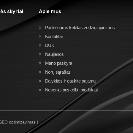
ės skyriai
Apie mus
Partneriams keletas žodžių apie mus
Kontaktai
DUK
Naujienos
Mano paskyra
Norų sąrašas
Dalykitės ir gaukite pajamų
Neseniai paskelbti produktai
 SEO optimizavimas |