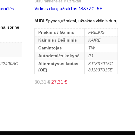
Durų rankenėlės ir užraktai
kenėlės
Vidinis durų užraktas 1337ZC-5F
AUDI Spynos,užraktai, užraktas vidinis durų
na išorinė
Priekinis / Galinis
PRIEKIS
Kairinis / Dešininis
KAIRĖ
Gamintojas
TW
Autodetalės kokybė
PJ
22400AC
Alternatyvus kodas
8J1837015C,
(OE)
8J1837015E
30,31
€
27,31
€