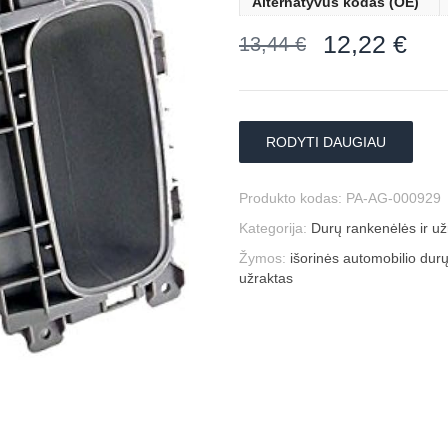
Alternatyvus kodas (OE)
12,22
€
13,44
€
RODYTI DAUGIAU
Produkto kodas:
PA-AG-000929
Kategorija:
Durų rankenėlės ir už
Žymos:
išorinės automobilio dur
užraktas