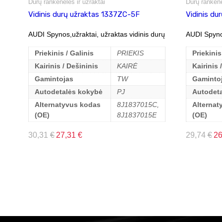
Durų rankenėlės ir užraktai
Durų rankenė
Vidinis durų užraktas 1337ZC-5F
Vidinis du
AUDI Spynos,užraktai, užraktas vidinis durų
AUDI Spynos
Priekinis / Galinis
PRIEKIS
Priekinis
Kairinis / Dešininis
KAIRĖ
Kairinis 
Gamintojas
TW
Gaminto
Autodetalės kokybė
PJ
Autodet
Alternatyvus kodas
8J1837015C,
Alternat
(OE)
8J1837015E
(OE)
30,31
€
27,31
€
29,74
€
2