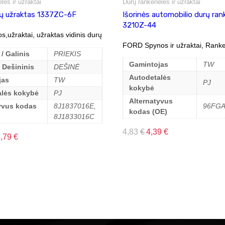
lės ir užraktai
Durų rankenėlės ir užraktai
rų užraktas 1337ZC-6F
Išorinės automobilio durų ran
3210Z-44
,užraktai, užraktas vidinis durų
FORD Spynos ir užraktai, Ranke
 / Galinis
PRIEKIS
Gamintojas
TW
/ Dešininis
DEŠINĖ
Autodetalės
jas
TW
PJ
kokybė
alės kokybė
PJ
Alternatyvus
yvus kodas
8J1837016E,
96FGA
kodas (OE)
8J1833016C
4,83
€
4,39
€
6,79
€