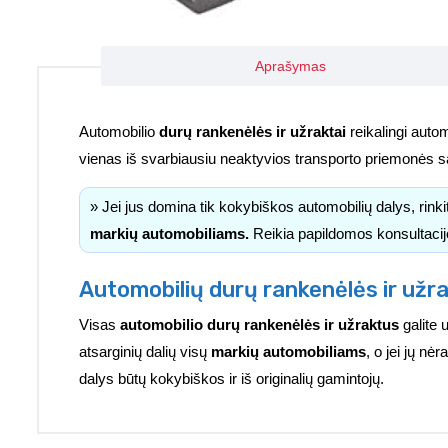
Aprašymas
Automobilio
durų rankenėlės ir užraktai
reikalingi autom
vienas iš svarbiausiu neaktyvios transporto priemonės
» Jei jus domina tik kokybiškos automobilių dalys, rink
markių automobiliams.
Reikia papildomos konsultacij
Automobilių durų rankenėlės ir užra
Visas
automobilio durų rankenėlės ir užraktus
galite 
atsarginių dalių visų
markių automobiliams
, o jei jų n
dalys būtų kokybiškos ir iš originalių gamintojų.