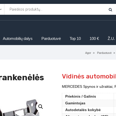
Automobilių dalys
Parduotuvė
Top 10
100 €
Ž.U.
Agor
Parduotuvė
 rankenėlės
Vidinės automobi
MERCEDES Spynos ir užraktai, R
Priekinis / Galinis
Gamintojas
Autodetalės kokybė