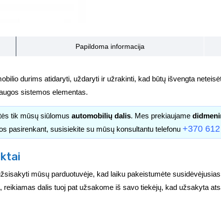
Papildoma informacija
obilio durims atidaryti, uždaryti ir užrakinti, kad būtų išvengta netei
 saugos sistemos elementas.
itės tik mūsų siūlomus
automobilių dalis
. Mes prekiaujame
didmeni
+370 612
os pasirenkant, susisiekite su mūsų konsultantu telefonu
ktai
užsisakyti mūsų parduotuvėje, kad laiku pakeistumėte susidėvėjusia
ėra, reikiamas dalis tuoj pat užsakome iš savo tiekėjų, kad užsakyta at