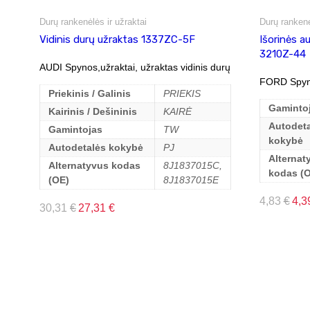
Durų rankenėlės ir užraktai
Durų rankenė
Vidinis durų užraktas 1337ZC-5F
Išorinės a
3210Z-44
AUDI Spynos,užraktai, užraktas vidinis durų
FORD Spyno
Priekinis / Galinis
PRIEKIS
Gaminto
Kairinis / Dešininis
KAIRĖ
Autodeta
Gamintojas
TW
kokybė
Autodetalės kokybė
PJ
Alternat
Alternatyvus kodas
8J1837015C,
kodas (
(OE)
8J1837015E
4,83
€
4,3
30,31
€
27,31
€