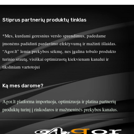
Stiprus partnerių produktų tinklas
*Mes, kurdami geresnius verslo sprendimus, padedame
įmonėms padidinti pardavimo efektyvumą ir mažinti išlaidas.
“Agor.lt” lemia prekybos sėkmę, nes įgalina tobulo produkto
turinio srautą, visiškai optimizuotą kiekvienam kanalui ir
tiksliniam vartotojui
Ką mes darome?
Agor.lt platforma importuoja, optimizuoja ir platina partnerių
produktų turinį į rinkodaros ir mažmeninės prekybos kanalus.