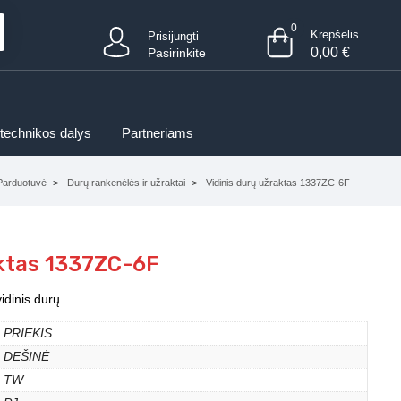
0
Krepšelis
Prisijungti
0,00
€
Pasirinkite
 technikos dalys
Partneriams
Parduotuvė
Durų rankenėlės ir užraktai
Vidinis durų užraktas 1337ZC-6F
aktas 1337ZC-6F
idinis durų
PRIEKIS
DEŠINĖ
TW