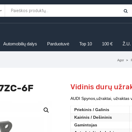
Automobilių dalys
Parduotuvė
Top 10
100 €
Ž.U.
Agor
37ZC-6F
Vidinis durų užr
AUDI Spynos,užraktai, užraktas v
Priekinis / Galinis
Kairinis / Dešininis
Gamintojas