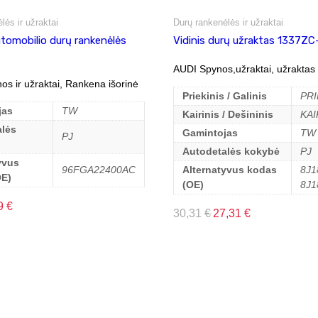
lės ir užraktai
Durų rankenėlės ir užraktai
utomobilio durų rankenėlės
Vidinis durų užraktas 1337ZC
AUDI Spynos,užraktai, užraktas 
s ir užraktai, Rankena išorinė
Priekinis / Galinis
PRI
jas
TW
Kairinis / Dešininis
KAI
lės
Gamintojas
TW
PJ
Autodetalės kokybė
PJ
yvus
96FGA22400AC
Alternatyvus kodas
8J1
OE)
(OE)
8J1
9
€
30,31
€
27,31
€