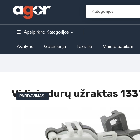
Apsipirkite
Kategorijos
Avalynė
Galanterija
Tekstilė
Maisto papildai
Vidinis durų užraktas 13
PARDAVIMAS!