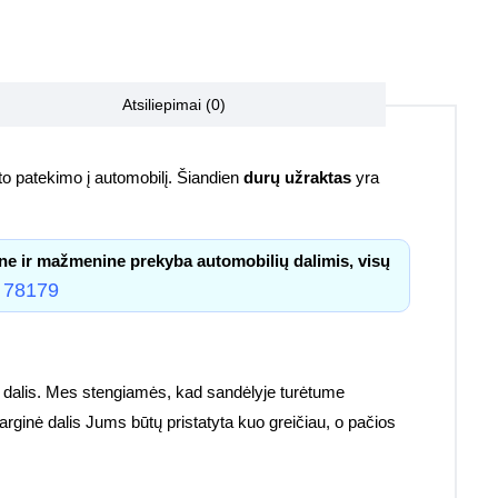
Atsiliepimai (0)
sėto patekimo į automobilį. Šiandien
durų užraktas
yra
ne ir mažmenine prekyba automobilių dalimis, visų
 78179
s dalis. Mes stengiamės, kad sandėlyje turėtume
sarginė dalis Jums būtų pristatyta kuo greičiau, o pačios