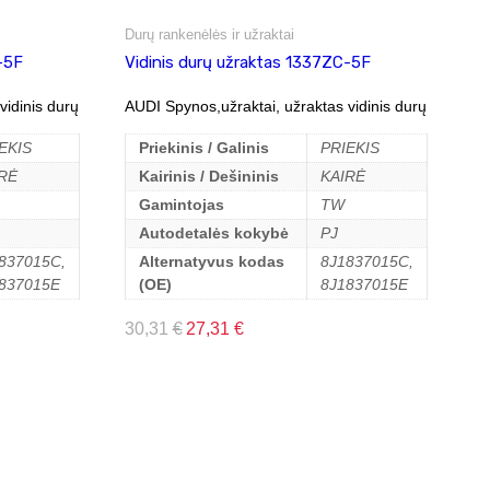
Durų rankenėlės ir užraktai
-5F
Vidinis durų užraktas 1337ZC-5F
vidinis durų
AUDI Spynos,užraktai, užraktas vidinis durų
EKIS
Priekinis / Galinis
PRIEKIS
RĖ
Kairinis / Dešininis
KAIRĖ
Gamintojas
TW
Autodetalės kokybė
PJ
837015C,
Alternatyvus kodas
8J1837015C,
837015E
(OE)
8J1837015E
30,31
€
27,31
€