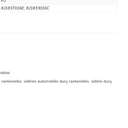
PJ
8J1837016E, 8J1833016C
raktai
ų rankenėlės
,
vidinės automobilio durų rankenėlės
,
vidinis durų