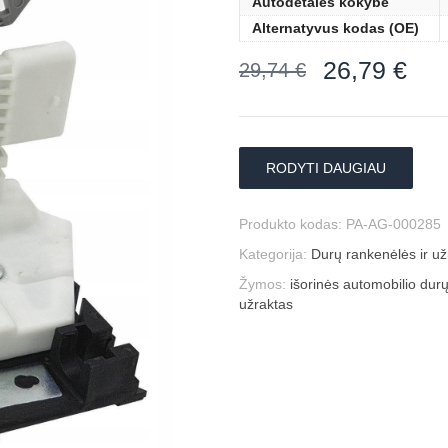
Autodetalės kokybė
Alternatyvus kodas (OE)
26,79
€
29,74
€
RODYTI DAUGIAU
Produkto kodas:
PA-AG-000285
Kategorija:
Durų rankenėlės ir už
Žymos:
išorinės automobilio dur
užraktas