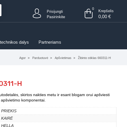
0
Krepšelis
Prisijungti
0,00
€
Pasirinkite
 technikos dalys
Partneriams
Agor
Parduotuvė
Apšvietimas
Žibinto stiklas 660311-H
60311-H
autodetalės, skirtos nakties metu ir esant blogam orui apšviesti
iti apšvietimo komponentai.
PRIEKIS
KAIRĖ
HELLA