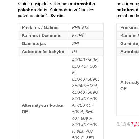
rasti ir nusipirkti reikiamas
automobilio
rasti ir nus
pakabos dalis
. Automobilio važiuoklės
pakabos d
pakabos detalė:
Svirtis
pakabos de
Priekinis / Galinis
PRIEKIS
Priekinis
Kairinis / Dešininis
KAIRĖ
Kairinis 
Gamintojas
SRL
Gaminto
Autodetalės kokybė
PJ
Autodet
4D0407509F,
8D0 407 509
E,
8D0407509C,
Alternat
8E0407509A,
OE
4D0407509G,
8D0 407 509
Alternatyvus kodas
A, 8E0 407
OE
509 A, 8E0
407 509 P,
8,13
€
7,3
8D0 407 509
F, 8E0 407
509 C, 8E0