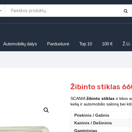
Automobilių dalys
Parduotuvė
Top 10
100 €
Ž.U.
Žibinto stiklas 6
SCANIA
žibinto stiklas
ir kitos 
kelią ir automobilio saloną bei k
Priekinis / Galinis
Kairinis / Dešininis
Gamintojas