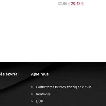
32,66
€
29,43
€
ės skyriai
Apie mus
Partneriams keletas žodžių apie mus
Kontaktai
DUK