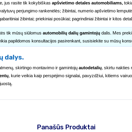
e, jus rasite tik kokybiškas
apšvietimo detales automobiliams,
tokia
valytuvų perjungimo rankenėlės; žibintai, numerio apšvietimo lemputės
i; gabaritiniai žibintai; priekiniai posūkiai; pagrindiniai žibintai ir kitos d
itės tik mūsų siūlomus
automobilių dalių gamintojų
dalis. Mes pre
ikia papildomos konsultacijos pasirenkant, susisiekite su mūsų kons
ų dalys.
ų matmenų, skirtingo montavimo ir gamintojų
autodetalių
, skirtu nakties
entų
, kurie veikia kaip perspėjimo signalai, pavyzdžiui, kitiems vai
juostą.
Panašūs Produktai