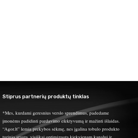
Stiprus partnerių produktų tinklas
*Mes, kurdami geresnius verslo sprendimus, padedame
įmonėms padidinti pardavimo efektyvumą ir mažinti išlaidas.
“Agor.lt” lemia prekybos sėkmę, nes įgalina tobulo produkto
turinio srautą, visiškai optimizuotą kiekvienam kanalui ir