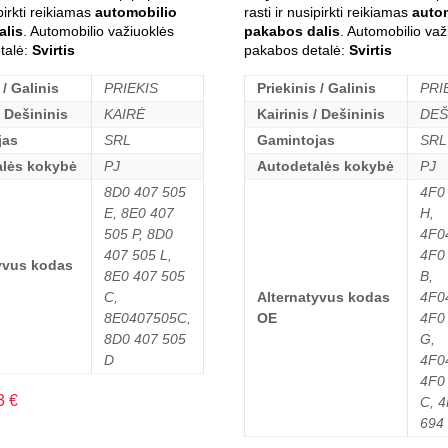
ipirkti reikiamas
automobilio
rasti ir nusipirkti reikiamas
auto
alis
. Automobilio važiuoklės
pakabos dalis
. Automobilio važ
talė:
Svirtis
pakabos detalė:
Svirtis
 / Galinis
PRIEKIS
Priekinis / Galinis
PRI
/ Dešininis
KAIRĖ
Kairinis / Dešininis
DEŠ
jas
SRL
Gamintojas
SRL
alės kokybė
PJ
Autodetalės kokybė
PJ
8D0 407 505
4F0
E, 8E0 407
H,
505 P, 8D0
4F0
407 505 L,
4F0
yvus kodas
8E0 407 505
B,
C,
Alternatyvus kodas
4F0
8E0407505C,
OE
4F0
8D0 407 505
G,
D
4F0
4F0
3
€
C, 
694