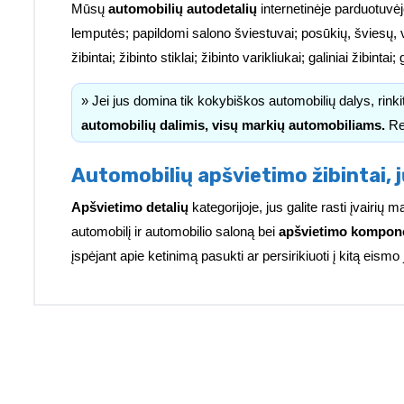
Mūsų
automobilių autodetalių
internetinėje parduotuvėj
lemputės; papildomi salono šviestuvai; posūkių, šviesų, 
žibintai; žibinto stiklai; žibinto varikliukai; galiniai žibinta
» Jei jus domina tik kokybiškos automobilių dalys, rink
automobilių dalimis, visų markių automobiliams.
Re
Automobilių apšvietimo žibintai, j
Apšvietimo detalių
kategorijoje, jus galite rasti įvairi
automobilį ir automobilio saloną bei
apšvietimo kompon
įspėjant apie ketinimą pasukti ar persirikiuoti į kitą eismo 