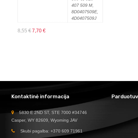
407 509 M,
8D0407509E,
4D0407509J
8,55
€
7,70
€
Kontaktinė informacija
Parduotuv
5830 E 2ND ST, STE 7000 #34746
Casper, WY 82609, Wyoming JAV
Skubi pagalba: +370 609 71961