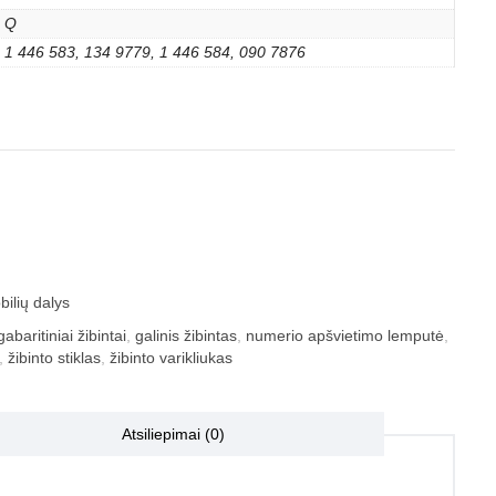
Q
1 446 583, 134 9779, 1 446 584, 090 7876
ilių dalys
gabaritiniai žibintai
,
galinis žibintas
,
numerio apšvietimo lemputė
,
,
žibinto stiklas
,
žibinto varikliukas
Atsiliepimai (0)