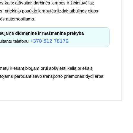
s kaip: atšvaitai; darbinės lempos ir žibintuvėliai;
; priekinio posūkio lemputės lizdai; atbulinės eigos
etalės automobiliams.
kiaujame
didmenine ir mažmenine prekyba
+370 612 78179
ultantu telefonu
 metu ir esant blogam orui apšviesti kelią priešais
ruotojams parodant savo transporto priemonės dydį arba