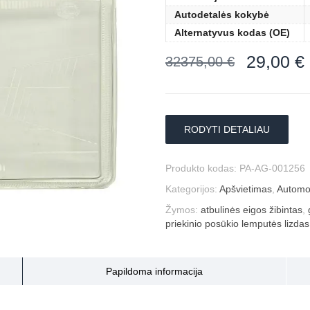
Autodetalės kokybė
Alternatyvus kodas (OE)
29,00
€
32375,00
€
RODYTI DETALIAU
Produkto kodas:
PA-AG-001256
Kategorijos:
Apšvietimas
,
Automob
Žymos:
atbulinės eigos žibintas
,
priekinio posūkio lemputės lizdas
Papildoma informacija