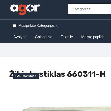
Apsipirkite
Kategorijos
Avalynė
Galanterija
Tekstilė
Maisto papildai
Žibinto stiklas 660311-H
PARDAVIMAS!