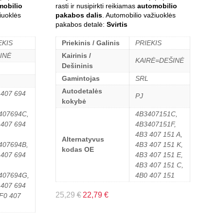
mobilio
rasti ir nusipirkti reikiamas
automobilio
iuoklės
pakabos dalis
. Automobilio važiuoklės
pakabos detalė:
Svirtis
EKIS
Priekinis / Galinis
PRIEKIS
INĖ
Kairinis /
KAIRĖ=DEŠINĖ
Dešininis
Gamintojas
SRL
Autodetalės
 407 694
PJ
kokybė
407694C,
4B3407151C,
 407 694
4B3407151F,
4B3 407 151 A,
Alternatyvus
407694B,
4B3 407 151 K,
kodas OE
 407 694
4B3 407 151 E,
4B3 407 151 C,
407694G,
4B0 407 151
 407 694
25,29
€
22,79
€
4F0 407