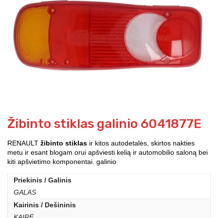
Žibinto stiklas galinio 6041877E
RENAULT
žibinto stiklas
ir kitos autodetalės, skirtos nakties
metu ir esant blogam orui apšviesti kelią ir automobilio saloną bei
kiti apšvietimo komponentai. galinio
Priekinis / Galinis
GALAS
Kairinis / Dešininis
KAIRĖ