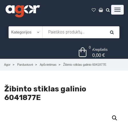
0
Krepšelis
0,00
€
Agor
Parduotuvė
Apšvietimas
Žibinto stiklas galinio 6041877E
Žibinto stiklas galinio
6041877E