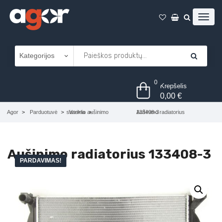
0
Krepšelis
0,00
€
Agor
Parduotuvė
Variklio aušinimo sistema
Aušinimo radiatorius 133408-3
Aušinimo radiatorius 133408-3
PARDAVIMAS!