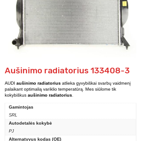
Aušinimo radiatorius 133408-3
AUDI
aušinimo radiatorius
atlieka gyvybiškai svarbų vaidmenį
palaikant optimalią variklio temperatūrą. Mes siūlome tik
kokybiškus
aušinimo radiatorius
.
Gamintojas
SRL
Autodetalės kokybė
PJ
Alternatyvus kodas (OE)