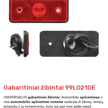
Gabaritiniai žibintai 99LO210E
UNIVERSALUS
gabaritiniai žibintai
. Automobilio
apšvietimas
ir
visa
automobilio apšvietimo sistema
sudaryta iš žibintų, lempų,
lempučių ir jų komponentų, kuriu jus pas mus galite įsigyti