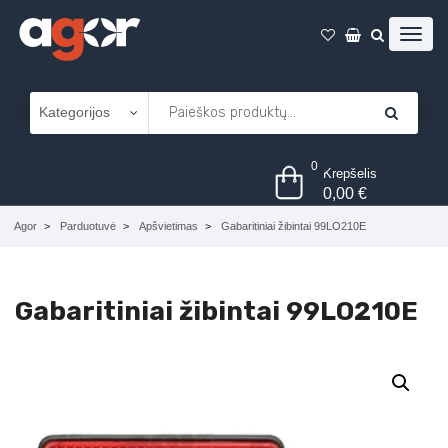
0
Krepšelis
0,00
€
Agor
Parduotuvė
Apšvietimas
Gabaritiniai žibintai 99LO210E
Gabaritiniai žibintai 99LO210E