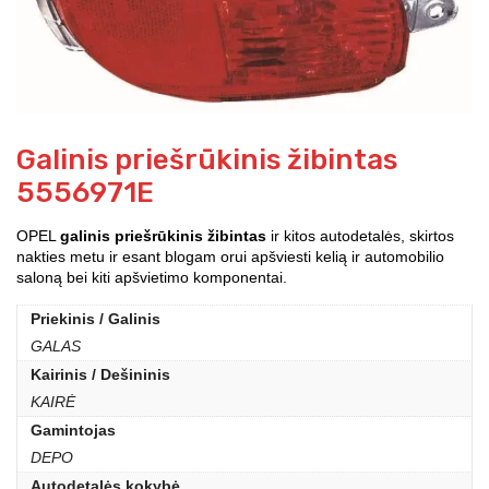
Galinis priešrūkinis žibintas
5556971E
OPEL
galinis priešrūkinis žibintas
ir kitos autodetalės, skirtos
nakties metu ir esant blogam orui apšviesti kelią ir automobilio
saloną bei kiti apšvietimo komponentai.
Priekinis / Galinis
GALAS
Kairinis / Dešininis
KAIRĖ
Gamintojas
DEPO
Autodetalės kokybė