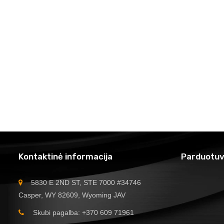
Kontaktinė informacija
Parduotuv
5830 E 2ND ST, STE 7000 #34746
Casper, WY 82609, Wyoming JAV
Skubi pagalba: +370 609 71961