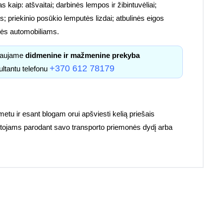
s kaip: atšvaitai; darbinės lempos ir žibintuvėliai;
; priekinio posūkio lemputės lizdai; atbulinės eigos
etalės automobiliams.
kiaujame
didmenine ir mažmenine prekyba
+370 612 78179
ultantu telefonu
 metu ir esant blogam orui apšviesti kelią priešais
ruotojams parodant savo transporto priemonės dydį arba