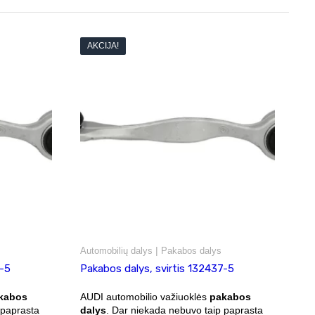
AKCIJA!
|
Automobilių dalys
Pakabos dalys
7-5
Pakabos dalys, svirtis 132437-5
kabos
AUDI automobilio važiuoklės
pakabos
 paprasta
dalys
. Dar niekada nebuvo taip paprasta