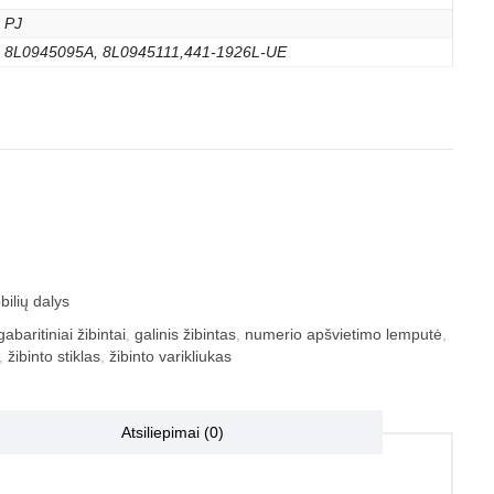
PJ
8L0945095A, 8L0945111,441-1926L-UE
ilių dalys
gabaritiniai žibintai
,
galinis žibintas
,
numerio apšvietimo lemputė
,
,
žibinto stiklas
,
žibinto varikliukas
Atsiliepimai (0)