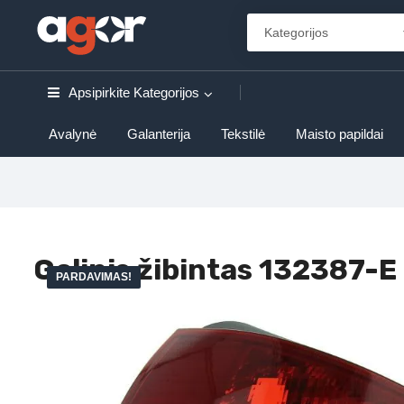
Apsipirkite
Kategorijos
Avalynė
Galanterija
Tekstilė
Maisto papildai
Galinis žibintas 132387-E
PARDAVIMAS!