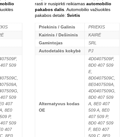
mobilio
rasti ir nusipirkti reikiamas
automobilio
iuoklės
pakabos dalis
. Automobilio važiuoklės
pakabos detalė:
Svirtis
EKIS
Priekinis / Galinis
PRIEKIS
RĖ
Kairinis / Dešininis
KAIRĖ
Gamintojas
SRL
Autodetalės kokybė
PJ
407509F,
4D0407509F,
 407 509
8D0 407 509
E,
407509C,
8D0407509C,
407509A,
8E0407509A,
407509G,
4D0407509G,
 407 509
8D0 407 509
E0 407
Alternatyvus kodas
A, 8E0 407
A, 8E0
OE
509 A, 8E0
509 P,
407 509 P,
 407 509
8D0 407 509
E0 407
F, 8E0 407
C, 8E0
509 C, 8E0