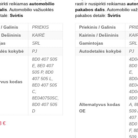
ipirkti reikiamas
automobilio
rasti ir nusipirkti reikiamas
auto
alis
. Automobilio važiuoklės
pakabos dalis
. Automobilio važ
talė:
Svirtis
pakabos detalė:
Svirtis
 / Galinis
PRIEKIS
Priekinis / Galinis
PRI
/ Dešininis
KAIRĖ
Kairinis / Dešininis
KAI
jas
SRL
Gamintojas
SRL
alės kokybė
PJ
Autodetalės kokybė
PJ
8D0 407 505
4D0
E, 8E0 407
8D0
505 P, 8D0
E,
407 505 L,
8D0
yvus kodas
8E0 407 505
8E0
C,
4D0
8E0407505C,
8D0
8D0 407 505
Alternatyvus kodas
A, 8
D
OE
509 
407 
3
€
8D0
F, 8
509 