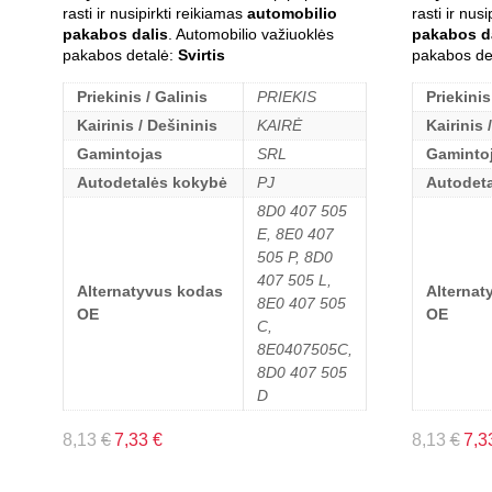
rasti ir nusipirkti reikiamas
automobilio
rasti ir nus
pakabos dalis
. Automobilio važiuoklės
pakabos d
pakabos detalė:
Svirtis
pakabos de
Priekinis / Galinis
PRIEKIS
Priekinis
Kairinis / Dešininis
KAIRĖ
Kairinis 
Gamintojas
SRL
Gaminto
Autodetalės kokybė
PJ
Autodet
8D0 407 505
E, 8E0 407
505 P, 8D0
407 505 L,
Alternatyvus kodas
Alternat
8E0 407 505
OE
OE
C,
8E0407505C,
8D0 407 505
D
8,13
€
7,33
€
8,13
€
7,3