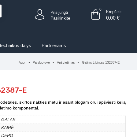
0
Krepšelis
Prisijungti
0,00
€
Pasirinkite
 technikos dalys
Partneriams
Agor
Parduotuvė
Apšvietimas
Galinis žibintas 132387-E
132387-E
todetalės, skirtos nakties metu ir esant blogam orui apšviesti kelią
švietimo komponentai.
GALAS
KAIRĖ
DEPO