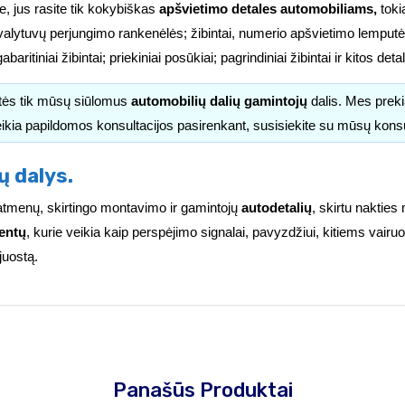
e, jus rasite tik kokybiškas
apšvietimo detales automobiliams,
tokia
valytuvų perjungimo rankenėlės; žibintai, numerio apšvietimo lemputės
i; gabaritiniai žibintai; priekiniai posūkiai; pagrindiniai žibintai ir kitos d
itės tik mūsų siūlomus
automobilių dalių gamintojų
dalis. Mes pre
ikia papildomos konsultacijos pasirenkant, susisiekite su mūsų kons
ų dalys.
ų matmenų, skirtingo montavimo ir gamintojų
autodetalių
, skirtu nakties
entų
, kurie veikia kaip perspėjimo signalai, pavyzdžiui, kitiems vai
juostą.
Panašūs Produktai