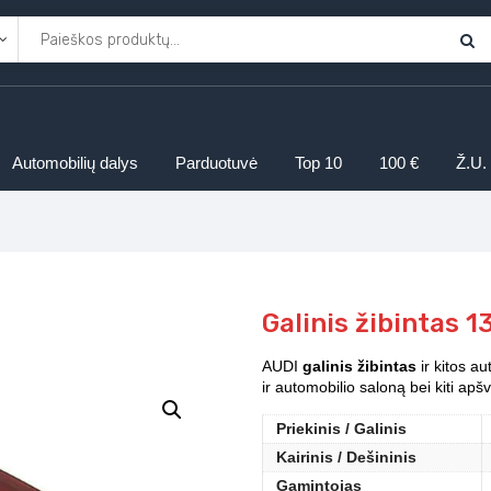
Automobilių dalys
Parduotuvė
Top 10
100 €
Ž.U.
Galinis žibintas 
AUDI
galinis žibintas
ir kitos au
ir automobilio saloną bei kiti ap
Priekinis / Galinis
Kairinis / Dešininis
Gamintojas