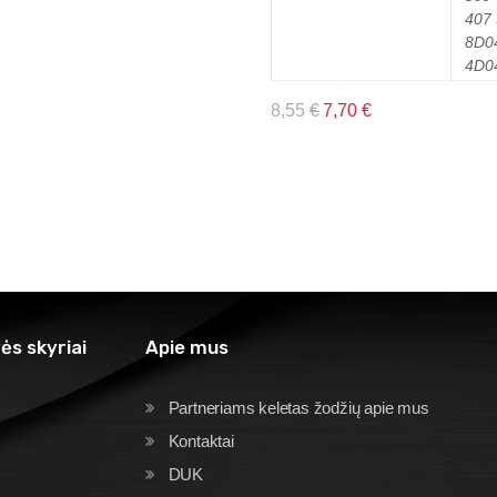
407 
8D0
4D0
8,55
€
7,70
€
ės skyriai
Apie mus
Partneriams keletas žodžių apie mus
Kontaktai
DUK