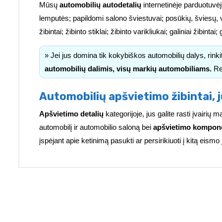
Mūsų
automobilių autodetalių
internetinėje parduotuvėj
lemputės; papildomi salono šviestuvai; posūkių, šviesų, 
žibintai; žibinto stiklai; žibinto varikliukai; galiniai žibinta
» Jei jus domina tik kokybiškos automobilių dalys, rink
automobilių dalimis, visų markių automobiliams.
Re
Automobilių apšvietimo žibintai, j
Apšvietimo detalių
kategorijoje, jus galite rasti įvairi
automobilį ir automobilio saloną bei
apšvietimo kompon
įspėjant apie ketinimą pasukti ar persirikiuoti į kitą eismo 