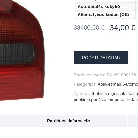
Autodetalės kokybė
Alternatyvus kodas (OE)
34,00
€
38406,00
€
RODYTI DETALIAU
Produkto kodas:
PA-AG-000120
Kategorijos:
Apšvietimas
,
Automob
Žymos:
atbulinės eigos žibintas
,
priekinio posūkio lemputės lizdas
Papildoma informacija