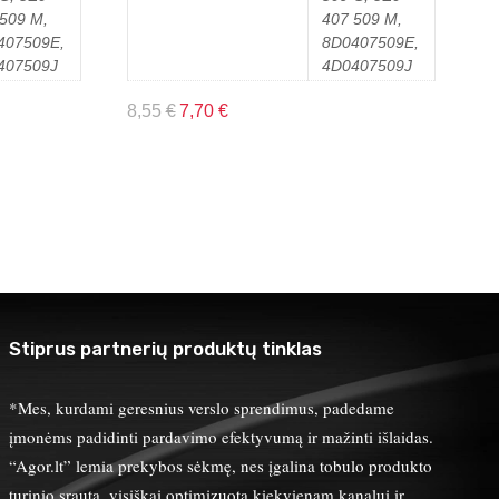
509 M,
407 509 M,
407509E,
8D0407509E,
407509J
4D0407509J
8,55
€
7,70
€
Stiprus partnerių produktų tinklas
*Mes, kurdami geresnius verslo sprendimus, padedame
įmonėms padidinti pardavimo efektyvumą ir mažinti išlaidas.
“Agor.lt” lemia prekybos sėkmę, nes įgalina tobulo produkto
turinio srautą, visiškai optimizuotą kiekvienam kanalui ir