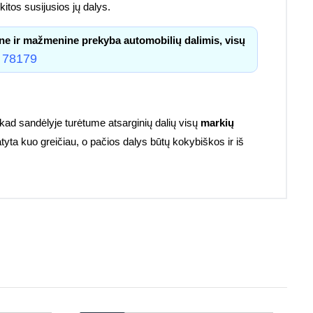
itos susijusios jų dalys.
ne ir mažmenine prekyba automobilių dalimis, visų
 78179
kad sandėlyje turėtume atsarginių dalių visų
markių
atyta kuo greičiau, o pačios dalys būtų kokybiškos ir iš