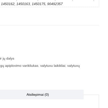
1450162, 1450163, 1450175, 90492357
r jų dalys
ngų apiplovimo varikliukas
,
valytuvu laikikliai
,
valytuvų
Atsiliepimai (0)