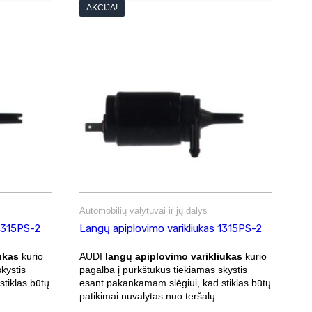
AKCIJA!
Automobilių valytuvai ir jų dalys
 1315PS-2
Langų apiplovimo varikliukas 1315PS-2
ukas
kurio
AUDI
langų apiplovimo varikliukas
kurio
kystis
pagalba į purkštukus tiekiamas skystis
tiklas būtų
esant pakankamam slėgiui, kad stiklas būtų
patikimai nuvalytas nuo teršalų.