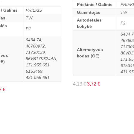
Priekinis / Galinis
PRIEK
 / Galinis
PRIEKIS
Gamintojas
TW
jas
TW
Autodetalės
PJ
lės
kokybė
PJ
6434 7
6434 74,
46760
46760972,
71730
Alternatyvus
71730139,
86VB1
yvus
kodas (OE)
86VB17K624AA,
171.95
OE)
171.955.651,
615346
6153469,
431.95
431.955.651
4,13
€
3,72
€
2
€