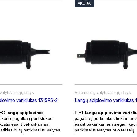
AKCIJA!
alytuvai ir jų dalys
Automobilių valytuvai ir jų dalys
lovimo varikliukas 1315PS-2
Langų apiplovimo varikliukas
MEO
langų apiplovimo
FIAT
langų apiplovimo varikli
s
kurio pagalba į purkštukus
pagalba į purkštukus tiekiamas s
skystis esant pakankamam
esant pakankamam slėgiui, kad s
 stiklas būtų patikimai nuvalytas
patikimai nuvalytas nuo teršalų.
.