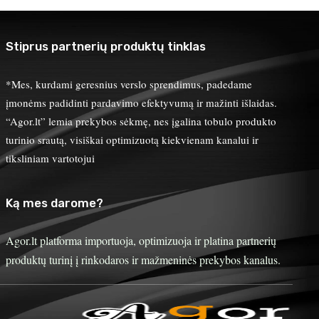
Stiprus partnerių produktų tinklas
*Mes, kurdami geresnius verslo sprendimus, padedame
įmonėms padidinti pardavimo efektyvumą ir mažinti išlaidas.
“Agor.lt” lemia prekybos sėkmę, nes įgalina tobulo produkto
turinio srautą, visiškai optimizuotą kiekvienam kanalui ir
tiksliniam vartotojui
Ką mes darome?
Agor.lt platforma importuoja, optimizuoja ir platina partnerių
produktų turinį į rinkodaros ir mažmeninės prekybos kanalus.