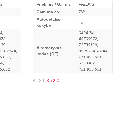
IS
Priekinis / Galinis
PRIEKIS
Gamintojas
TW
Autodetalės
PJ
kokybė
4,
6434 74,
972,
46760972,
139,
71730139,
Alternatyvus
7K624AA,
86VB17K624AA,
kodas (OE)
5.651,
171.955.651,
9,
6153469,
5.651
431.955.651
4,13
€
3,72
€