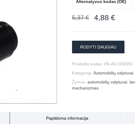
Alternatyvus kodas (OE)
4,88
€
5,37
€
RODYTI DAUGIAU
Produkto kodas:
PA-AG-002692
Kategorija:
Automobilių valytuvai i
Žymos:
automobilių valytuvai
,
la
mechanizmas
Papildoma informacija