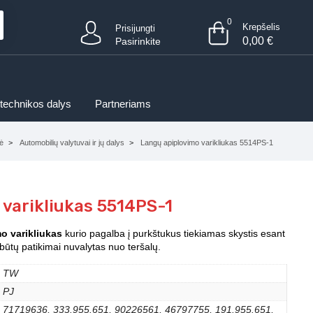
0
Krepšelis
Prisijungti
0,00
€
Pasirinkite
 technikos dalys
Partneriams
ė
Automobilių valytuvai ir jų dalys
Langų apiplovimo varikliukas 5514PS-1
 varikliukas 5514PS-1
o varikliukas
kurio pagalba į purkštukus tiekiamas skystis esant
būtų patikimai nuvalytas nuo teršalų.
TW
PJ
71719636, 333.955.651, 90226561, 46797755, 191.955.651,