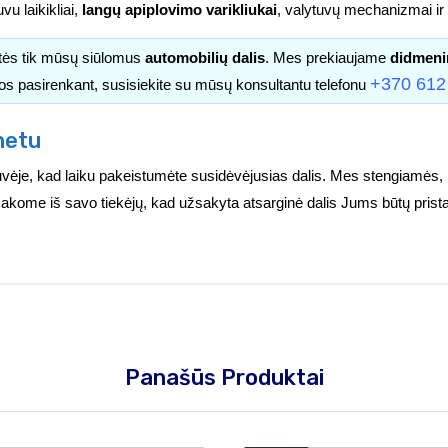
uvu laikikliai,
langų apiplovimo varikliukai
, valytuvų mechanizmai ir k
itės tik mūsų siūlomus
automobilių dalis
. Mes prekiaujame
didmeni
+370 612
os pasirenkant, susisiekite su mūsų konsultantu telefonu
netu
vėje, kad laiku pakeistumėte susidėvėjusias dalis. Mes stengiamės, 
užsakome iš savo tiekėjų, kad užsakyta atsarginė dalis Jums būtų prist
Panašūs Produktai