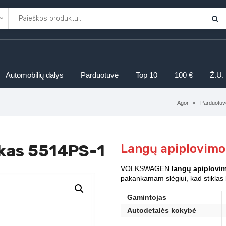
Automobilių dalys
Parduotuvė
Top 10
100 €
Ž.U.
Agor
Parduotuv
ukas 5514PS-1
Langų apiplovimo
VOLKSWAGEN
langų apiplovim
pakankamam slėgiui, kad stiklas 
Gamintojas
Autodetalės kokybė