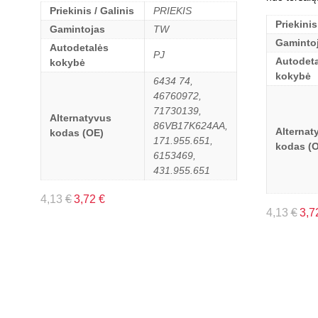
Priekinis / Galinis
PRIEKIS
Priekinis
Gamintojas
TW
Gaminto
Autodetalės
PJ
Autodeta
kokybė
kokybė
6434 74,
46760972,
71730139,
Alternatyvus
86VB17K624AA,
Alternat
kodas (OE)
171.955.651,
kodas (
6153469,
431.955.651
4,13
€
3,72
€
4,13
€
3,7