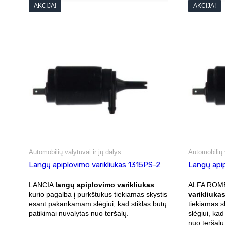
AKCIJA!
AKCIJA!
Automobilių valytuvai ir jų dalys
Automobilių v
Langų apiplovimo varikliukas 1315PS-2
Langų apip
LANCIA
langų apiplovimo varikliukas
ALFA RO
kurio pagalba į purkštukus tiekiamas skystis
varikliuka
esant pakankamam slėgiui, kad stiklas būtų
tiekiamas 
patikimai nuvalytas nuo teršalų.
slėgiui, kad
nuo teršalų