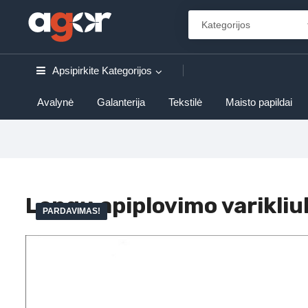
Apsipirkite
Kategorijos
Avalynė
Galanterija
Tekstilė
Maisto papildai
Langų apiplovimo varikli
PARDAVIMAS!