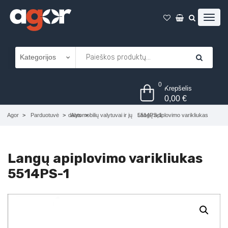
0
Krepšelis
0,00
€
Agor
Parduotuvė
Automobilių valytuvai ir jų dalys
Langų apiplovimo varikliukas 5514PS-1
Langų apiplovimo varikliukas
5514PS-1