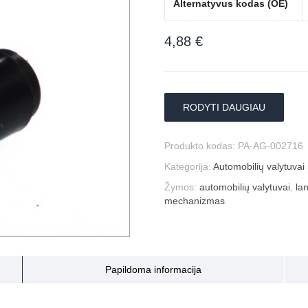
Alternatyvus kodas (OE)
4,88
€
RODYTI DAUGIAU
Produkto kodas:
PA-AG-002716
Kategorija:
Automobilių valytuvai i
Žymos:
automobilių valytuvai
,
la
mechanizmas
Papildoma informacija