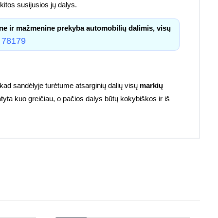
itos susijusios jų dalys.
ne ir mažmenine prekyba automobilių dalimis, visų
 78179
kad sandėlyje turėtume atsarginių dalių visų
markių
atyta kuo greičiau, o pačios dalys būtų kokybiškos ir iš