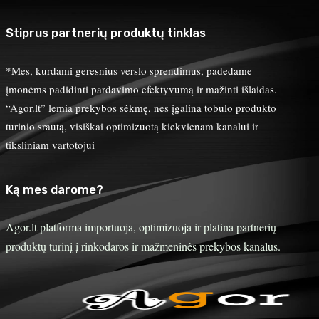
Stiprus partnerių produktų tinklas
*Mes, kurdami geresnius verslo sprendimus, padedame
įmonėms padidinti pardavimo efektyvumą ir mažinti išlaidas.
“Agor.lt” lemia prekybos sėkmę, nes įgalina tobulo produkto
turinio srautą, visiškai optimizuotą kiekvienam kanalui ir
tiksliniam vartotojui
Ką mes darome?
Agor.lt platforma importuoja, optimizuoja ir platina partnerių
produktų turinį į rinkodaros ir mažmeninės prekybos kanalus.