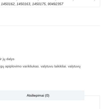
1450162, 1450163, 1450175, 90492357
r jų dalys
ngų apiplovimo varikliukas
,
valytuvu laikikliai
,
valytuvų
Atsiliepimai (0)