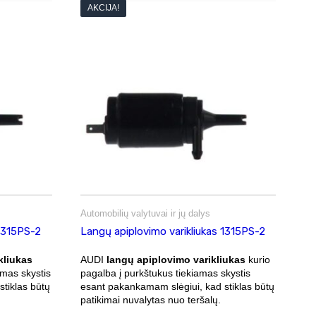
AKCIJA!
Automobilių valytuvai ir jų dalys
 1315PS-2
Langų apiplovimo varikliukas 1315PS-2
kliukas
AUDI
langų apiplovimo varikliukas
kurio
amas skystis
pagalba į purkštukus tiekiamas skystis
tiklas būtų
esant pakankamam slėgiui, kad stiklas būtų
patikimai nuvalytas nuo teršalų.