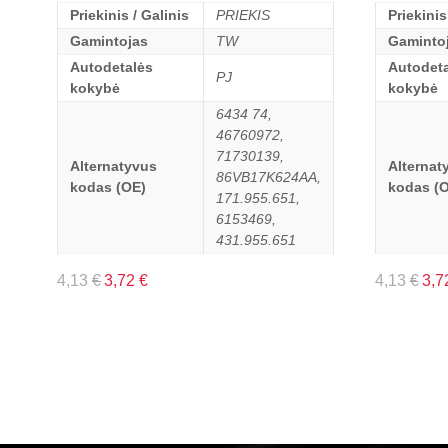
Priekinis / Galinis
PRIEKIS
Priekinis
Gamintojas
TW
Gaminto
Autodetalės
Autodeta
PJ
kokybė
kokybė
6434 74,
46760972,
71730139,
Alternatyvus
Alternat
86VB17K624AA,
kodas (OE)
kodas (
171.955.651,
6153469,
431.955.651
4,13
€
3,72
€
4,13
€
3,7