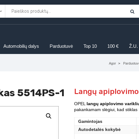
Automobilių dalys
Parduotuvė
Top 10
100 €
Ž.U.
Agor
Parduotuv
ukas 5514PS-1
Langų apiplovimo
OPEL
langų apiplovimo varikli
pakankamam slėgiui, kad stiklas 
Gamintojas
Autodetalės kokybė