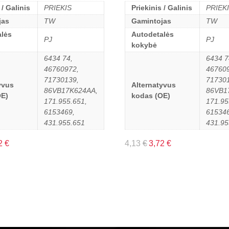
 / Galinis
PRIEKIS
Priekinis / Galinis
PRIEK
jas
TW
Gamintojas
TW
lės
Autodetalės
PJ
PJ
kokybė
6434 74,
6434 7
46760972,
46760
71730139,
71730
yvus
Alternatyvus
86VB17K624AA,
86VB1
OE)
kodas (OE)
171.955.651,
171.95
6153469,
615346
431.955.651
431.95
2
€
4,13
€
3,72
€