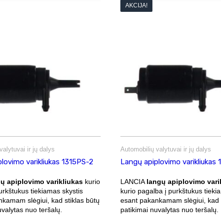
AKCIJA!
alytuvai ir jų dalys
Automobilių valytuvai ir jų dalys
lovimo varikliukas 1315PS-2
Langų apiplovimo varikliukas
ų apiplovimo varikliukas
kurio
LANCIA
langų apiplovimo vari
urkštukus tiekiamas skystis
kurio pagalba į purkštukus tieki
kamam slėgiui, kad stiklas būtų
esant pakankamam slėgiui, kad s
uvalytas nuo teršalų.
patikimai nuvalytas nuo teršalų.