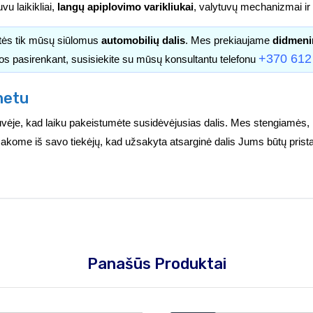
uvu laikikliai,
langų apiplovimo varikliukai
, valytuvų mechanizmai ir k
itės tik mūsų siūlomus
automobilių dalis
. Mes prekiaujame
didmeni
+370 612
os pasirenkant, susisiekite su mūsų konsultantu telefonu
netu
vėje, kad laiku pakeistumėte susidėvėjusias dalis. Mes stengiamės, 
užsakome iš savo tiekėjų, kad užsakyta atsarginė dalis Jums būtų prist
Panašūs Produktai