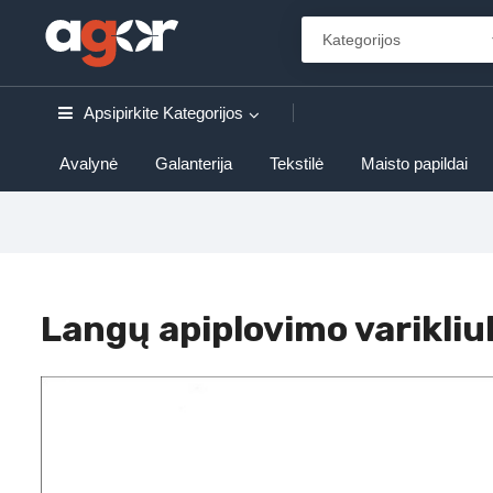
Apsipirkite
Kategorijos
Avalynė
Galanterija
Tekstilė
Maisto papildai
Langų apiplovimo varikli