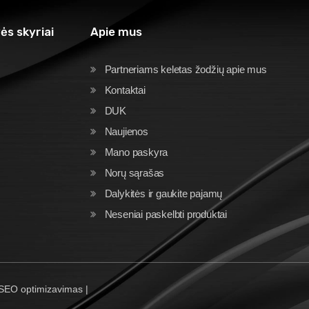
ės skyriai
Apie mus
Partneriams keletas žodžių apie mus
Kontaktai
DUK
Naujienos
Mano paskyra
Norų sąrašas
Dalykitės ir gaukite pajamų
Neseniai paskelbti produktai
 SEO optimizavimas |