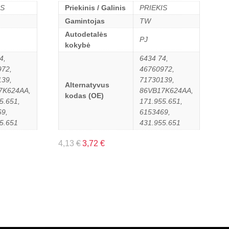
IS
Priekinis / Galinis
PRIEKIS
Gamintojas
TW
Autodetalės
PJ
kokybė
4,
6434 74,
972,
46760972,
139,
71730139,
Alternatyvus
7K624AA,
86VB17K624AA,
kodas (OE)
5.651,
171.955.651,
9,
6153469,
5.651
431.955.651
4,13
€
3,72
€