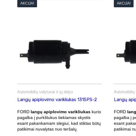
AKCIJA!
AKCIJA!
Automobilių valytuvai ir jų dalys
Automobilių v
Langų apiplovimo varikliukas 1315PS-2
Langų apip
FORD
langų apiplovimo varikliukas
kurio
FORD
lang
pagalba į purkštukus tiekiamas skystis
pagalba į p
esant pakankamam slėgiui, kad stiklas būtų
esant pakan
patikimai nuvalytas nuo teršalų.
patikimai n