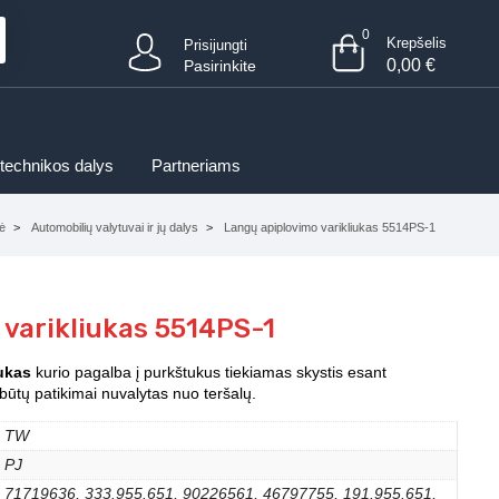
0
Krepšelis
Prisijungti
0,00
€
Pasirinkite
 technikos dalys
Partneriams
ė
Automobilių valytuvai ir jų dalys
Langų apiplovimo varikliukas 5514PS-1
 varikliukas 5514PS-1
ukas
kurio pagalba į purkštukus tiekiamas skystis esant
būtų patikimai nuvalytas nuo teršalų.
TW
PJ
71719636, 333.955.651, 90226561, 46797755, 191.955.651,