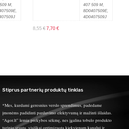
509 M,
407 509 M,
407509E,
8D0407509E,
407509J
4D0407509J
8,55
€
7,70
€
Stiprus partnerių produktų tinklas
*Mes, kurdami geresnius verslo sprendimus, padedame
įmonėms padidinti pardavimo efektyvumą ir mažinti išlaidas.
“Agor.lt” lemia prekybos sėkmę, nes įgalina tobulo produkto
turinio srautą, visiškai optimizuotą kiekvienam kanalui ir