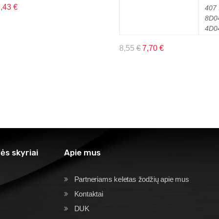
9,43
€
407 
8D0
4D0
8,55
€
7,70
€
ės skyriai
Apie mus
Partneriams keletas žodžių apie mus
Kontaktai
DUK