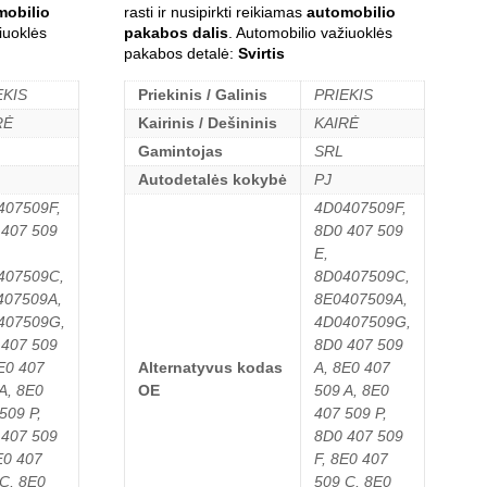
mobilio
rasti ir nusipirkti reikiamas
automobilio
iuoklės
pakabos dalis
. Automobilio važiuoklės
pakabos detalė:
Svirtis
EKIS
Priekinis / Galinis
PRIEKIS
RĖ
Kairinis / Dešininis
KAIRĖ
Gamintojas
SRL
Autodetalės kokybė
PJ
407509F,
4D0407509F,
 407 509
8D0 407 509
E,
407509C,
8D0407509C,
407509A,
8E0407509A,
407509G,
4D0407509G,
 407 509
8D0 407 509
E0 407
Alternatyvus kodas
A, 8E0 407
A, 8E0
OE
509 A, 8E0
509 P,
407 509 P,
 407 509
8D0 407 509
E0 407
F, 8E0 407
C, 8E0
509 C, 8E0