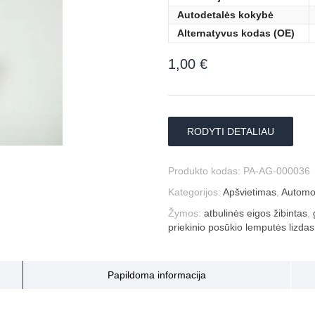
Autodetalės kokybė
Alternatyvus kodas (OE)
1,00
€
RODYTI DETALIAU
Produkto kodas:
PA-AG-000036
Kategorijos:
Apšvietimas
,
Automob
Žymos:
atbulinės eigos žibintas
,
priekinio posūkio lemputės lizdas
Papildoma informacija