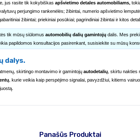
e, jus rasite tik kokybiškas
apšvietimo detales automobiliams,
tokia
valytuvų perjungimo rankenėlės; žibintai, numerio apšvietimo lemputės
i; gabaritiniai žibintai; priekiniai posūkiai; pagrindiniai žibintai ir kitos d
itės tik mūsų siūlomus
automobilių dalių gamintojų
dalis. Mes pre
ikia papildomos konsultacijos pasirenkant, susisiekite su mūsų kons
ų dalys.
ų matmenų, skirtingo montavimo ir gamintojų
autodetalių
, skirtu nakties
entų
, kurie veikia kaip perspėjimo signalai, pavyzdžiui, kitiems vai
juostą.
Panašūs Produktai