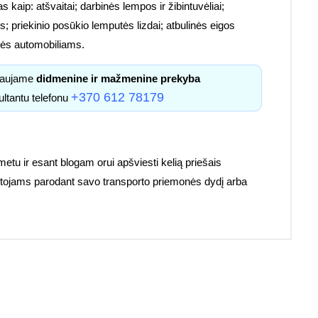
s kaip: atšvaitai; darbinės lempos ir žibintuvėliai;
; priekinio posūkio lemputės lizdai; atbulinės eigos
etalės automobiliams.
kiaujame
didmenine ir mažmenine prekyba
+370 612 78179
ultantu telefonu
 metu ir esant blogam orui apšviesti kelią priešais
ruotojams parodant savo transporto priemonės dydį arba