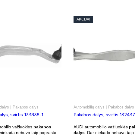
AKCIJA!
|
|
dalys
Pakabos dalys
Automobilių dalys
Pakabos dalys
lys, svirtis 133838-1
Pakabos dalys, svirtis 13243
obilio važiuoklės
pakabos
AUDI automobilio važiuoklės
pa
 niekada nebuvo taip paprasta
dalys
. Dar niekada nebuvo taip