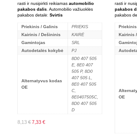
rasti ir nusipirkti reikiamas
automobilio
rasti ir nus
pakabos dalis
. Automobilio važiuoklės
pakabos d
pakabos detalė:
Svirtis
pakabos de
Priekinis / Galinis
PRIEKIS
Priekinis
Kairinis / Dešininis
KAIRĖ
Kairinis 
Gamintojas
SRL
Gaminto
Autodetalės kokybė
PJ
Autodet
8D0 407 505
E, 8E0 407
505 P, 8D0
407 505 L,
Alternatyvus kodas
8E0 407 505
OE
C,
Alternat
8E0407505C,
OE
8D0 407 505
D
8,13
€
7,33
€