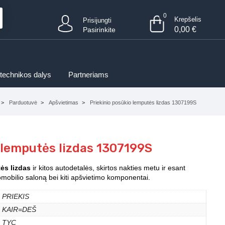
0
Krepšelis
Prisijungti
0,00
€
Pasirinkite
 technikos dalys
Partneriams
Parduotuvė
Apšvietimas
Priekinio posūkio lemputės lizdas 1307199S
 lemputės lizdas 1307199S
ės lizdas
ir kitos autodetalės, skirtos nakties metu ir esant
tomobilio saloną bei kiti apšvietimo komponentai.
PRIEKIS
KAIR=DEŠ
TYC