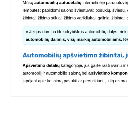
Mūsų
automobilių autodetalių
internetinėje parduotuvėj
lemputės; papildomi salono šviestuvai; posūkių, šviesų, 
žibintai; žibinto stiklai; žibinto varikliukai; galiniai žibinta
» Jei jus domina tik kokybiškos automobilių dalys, rink
automobilių dalimis, visų markių automobiliams.
Re
Automobilių apšvietimo žibintai, j
Apšvietimo detalių
kategorijoje, jus galite rasti įvairi
automobilį ir automobilio saloną bei
apšvietimo kompon
įspėjant apie ketinimą pasukti ar persirikiuoti į kitą eismo 