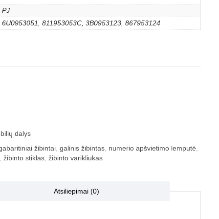
PJ
6U0953051, 811953053C, 3B0953123, 867953124
ilių dalys
gabaritiniai žibintai
,
galinis žibintas
,
numerio apšvietimo lemputė
,
,
žibinto stiklas
,
žibinto varikliukas
Atsiliepimai (0)