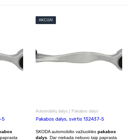
AKCIJA!
|
Automobilių dalys
Pakabos dalys
7-5
Pakabos dalys, svirtis 132437-5
kabos
SKODA automobilio važiuoklės
pakabos
 paprasta
dalys
. Dar niekada nebuvo taip paprasta