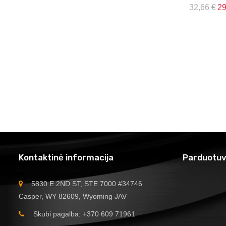
32,66
€
2
Kontaktinė informacija
Parduotuv
5830 E 2ND ST, STE 7000 #34746
Casper, WY 82609, Wyoming JAV
Skubi pagalba: +370 609 71961