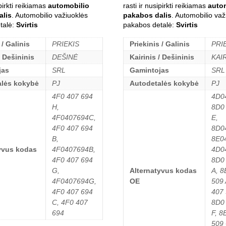
ipirkti reikiamas
automobilio
rasti ir nusipirkti reikiamas
auto
alis
. Automobilio važiuoklės
pakabos dalis
. Automobilio važ
talė:
Svirtis
pakabos detalė:
Svirtis
 / Galinis
PRIEKIS
Priekinis / Galinis
PRI
/ Dešininis
DEŠINĖ
Kairinis / Dešininis
KAI
jas
SRL
Gamintojas
SRL
alės kokybė
PJ
Autodetalės kokybė
PJ
4F0 407 694
4D0
H,
8D0
4F0407694C,
E,
4F0 407 694
8D0
B,
8E0
yvus kodas
4F0407694B,
4D0
4F0 407 694
8D0
G,
Alternatyvus kodas
A, 8
4F0407694G,
OE
509 
4F0 407 694
407 
C, 4F0 407
8D0
694
F, 8
509 