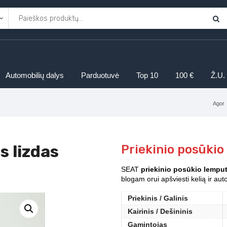
Automobilių dalys
Parduotuvė
Top 10
100 €
Ž.U.
Agor
s lizdas
Priekinio posūkio
SEAT
priekinio posūkio lemput
blogam orui apšviesti kelią ir au
Priekinis / Galinis
Kairinis / Dešininis
Gamintojas