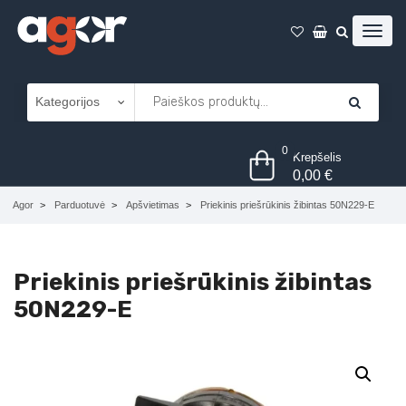
0
Krepšelis
0,00
€
Agor
Parduotuvė
Apšvietimas
Priekinis priešrūkinis žibintas 50N229-E
Priekinis priešrūkinis žibintas
50N229-E