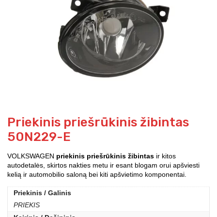
Priekinis priešrūkinis žibintas
50N229-E
VOLKSWAGEN
priekinis priešrūkinis žibintas
ir kitos
autodetalės, skirtos nakties metu ir esant blogam orui apšviesti
kelią ir automobilio saloną bei kiti apšvietimo komponentai.
Priekinis / Galinis
PRIEKIS