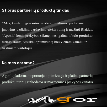
Stiprus partnerių produktų tinklas
*Mes, kurdami geresnius verslo sprendimus, padedame
įmonėms padidinti pardavimo efektyvumą ir mažinti išlaidas.
“Agor.lt” lemia prekybos sėkmę, nes įgalina tobulo produkto
turinio srautą, visiškai optimizuotą kiekvienam kanalui ir
tiksliniam vartotojui
Ką mes darome?
Agor.lt platforma importuoja, optimizuoja ir platina partnerių
produktų turinį į rinkodaros ir mažmeninės prekybos kanalus.