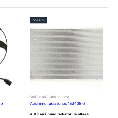
AKCIJA!
Variklio aušinimo sistema
to
Aušinimo radiatorius 133408-3
AUDI
aušinimo radiatorius
atlieka