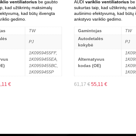
iklio ventiliatorius
be gaubto
AUDI
variklio ventiliatorius
be 
ip, kad užtikrintų maksimalų
sukurtas taip, kad užtikrintų ma
fektyvumą, kad būtų išvengta
aušinimo efektyvumą, kad būtų 
riklio gedimo.
ankstyvo variklio gedimo.
jas
TW
Gamintojas
TW
lės
Autodetalės
PJ
PJ
kokybė
1K0959455FF,
1K09
yvus
1K0959455EA,
Alternatyvus
1K09
OE)
1K0959455BC,
kodas (OE)
1K09
1K0959455P
1K09
5,11
€
61,17
€
55,11
€