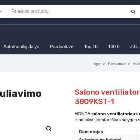
Automobilių dalys
Parduotuvė
Top 10
100 €
Ž.U.
Agor
Parduotuvė
Vari
guliavimo
Salono ventiliato
3809KST-1
HONDA
salono ventiliatoriaus
ir palaikyti komfortiškas sąlygas 
Gamintojas
Autodetalės kokybė