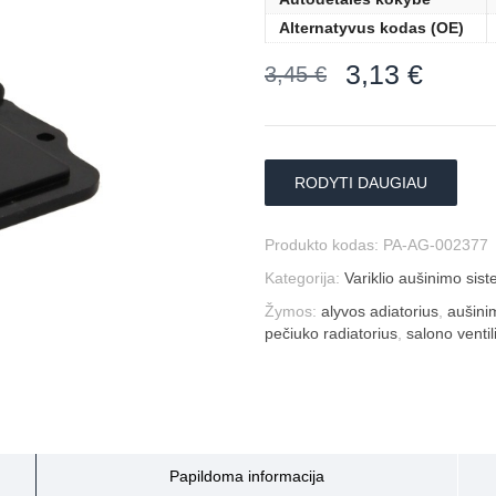
Alternatyvus kodas (OE)
3,13
€
3,45
€
RODYTI DAUGIAU
Produkto kodas:
PA-AG-002377
Kategorija:
Variklio aušinimo sis
Žymos:
alyvos adiatorius
,
aušini
pečiuko radiatorius
,
salono ventil
Papildoma informacija