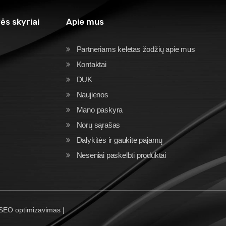
ės skyriai
Apie mus
Partneriams keletas žodžių apie mus
Kontaktai
DUK
Naujienos
Mano paskyra
Norų sąrašas
Dalykitės ir gaukite pajamų
Neseniai paskelbti produktai
 SEO optimizavimas |