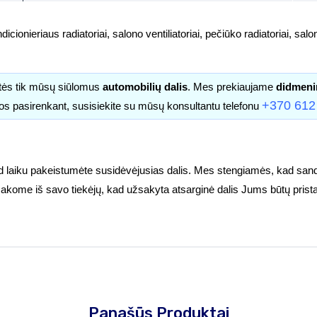
icionieriaus radiatoriai, salono ventiliatoriai, pečiūko radiatoriai, salono
itės tik mūsų siūlomus
automobilių dalis
. Mes prekiaujame
didmeni
+370 612
os pasirenkant, susisiekite su mūsų konsultantu telefonu
d laiku pakeistumėte susidėvėjusias dalis. Mes stengiamės, kad sandė
užsakome iš savo tiekėjų, kad užsakyta atsarginė dalis Jums būtų prist
Panašūs Produktai