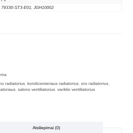
79330-ST3-E01, JGH10002
tema
mo radiatorius
,
kondicionieriaus radiatorius
,
oro radiatorius
,
iatoriaus
,
salono ventiliatorius
,
variklio ventiliatorius
Atsiliepimai (0)