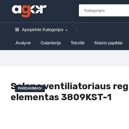
Apsipirkite
Kategorijos
Avalynė
Galanterija
Tekstilė
Maisto papildai
Salono ventiliatoriaus re
PARDAVIMAS!
elementas 3809KST-1