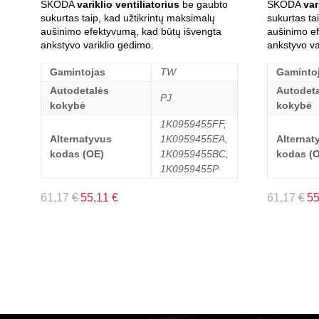
SKODA
variklio ventiliatorius
be gaubto
SKODA
var
sukurtas taip, kad užtikrintų maksimalų
sukurtas ta
aušinimo efektyvumą, kad būtų išvengta
aušinimo e
ankstyvo variklio gedimo.
ankstyvo va
Gamintojas
TW
Gaminto
Autodetalės
Autodeta
PJ
kokybė
kokybė
1K0959455FF,
Alternatyvus
1K0959455EA,
Alternat
kodas (OE)
1K0959455BC,
kodas (
1K0959455P
61,17
€
55,11
€
61,17
€
5