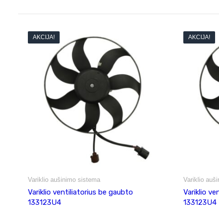
AKCIJA!
AKCIJA!
Variklio aušinimo sistema
Variklio auš
Variklio ventiliatorius be gaubto
Variklio ve
133123U4
133123U4