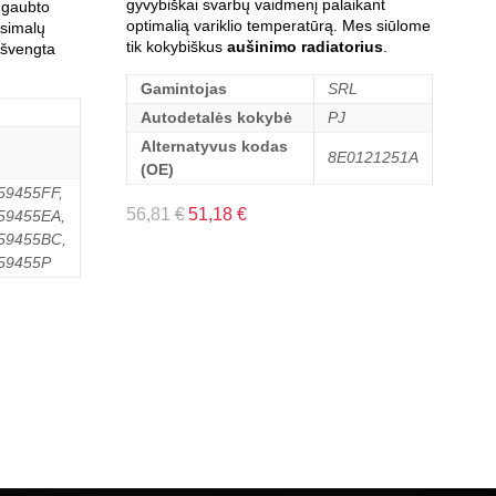
gyvybiškai svarbų vaidmenį palaikant
gaubto
optimalią variklio temperatūrą. Mes siūlome
ksimalų
tik kokybiškus
aušinimo radiatorius
.
išvengta
Gamintojas
SRL
Autodetalės kokybė
PJ
Alternatyvus kodas
8E0121251A
(OE)
59455FF,
56,81
€
51,18
€
59455EA,
59455BC,
59455P