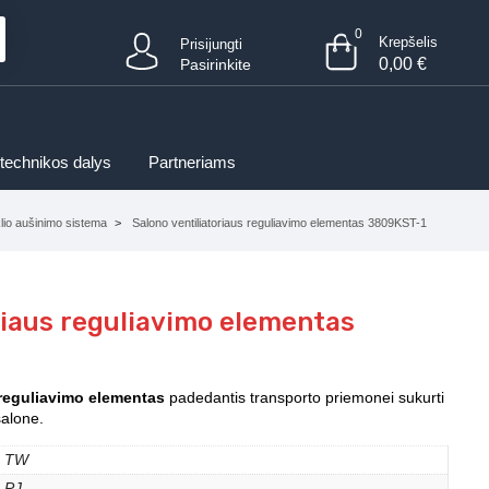
0
Krepšelis
Prisijungti
0,00
€
Pasirinkite
 technikos dalys
Partneriams
klio aušinimo sistema
Salono ventiliatoriaus reguliavimo elementas 3809KST-1
riaus reguliavimo elementas
 reguliavimo elementas
padedantis transporto priemonei sukurti
salone.
TW
PJ