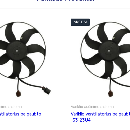
AKCIJA!
inimo sistema
Variklio aušinimo sistema
ntiliatorius be gaubto
Variklio ventiliatorius be gaub
133123U4