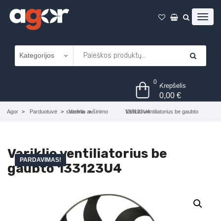
0
Krepšelis
0,00
€
Agor
Parduotuvė
Variklio aušinimo sistema
Variklio ventiliatorius be gaubto 133123U4
Variklio ventiliatorius be
PARDAVIMAS!
gaubto 133123U4