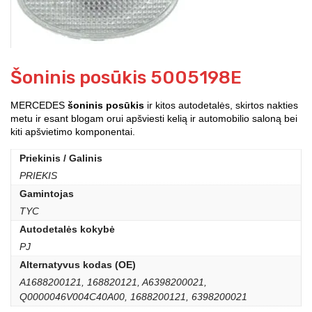
Šoninis posūkis 5005198E
MERCEDES
šoninis posūkis
ir kitos autodetalės, skirtos nakties
metu ir esant blogam orui apšviesti kelią ir automobilio saloną bei
kiti apšvietimo komponentai.
Priekinis / Galinis
PRIEKIS
Gamintojas
TYC
Autodetalės kokybė
PJ
Alternatyvus kodas (OE)
A1688200121, 168820121, A6398200021,
Q0000046V004C40A00, 1688200121, 6398200021