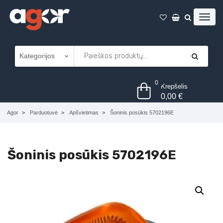
0
Krepšelis
0,00
€
Agor
Parduotuvė
Apšvietimas
Šoninis posūkis 5702196E
Šoninis posūkis 5702196E