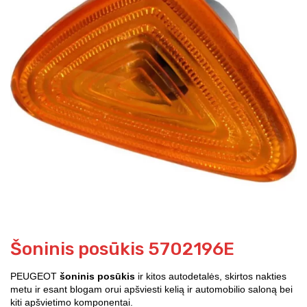
Šoninis posūkis 5702196E
PEUGEOT
šoninis posūkis
ir kitos autodetalės, skirtos nakties
metu ir esant blogam orui apšviesti kelią ir automobilio saloną bei
kiti apšvietimo komponentai.