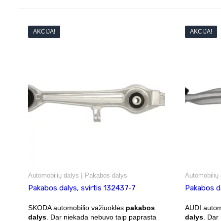
AKCIJA!
AKCIJA!
|
Automobilių dalys
Pakabos dalys
Automobilių 
Pakabos dalys, svirtis 132437-7
Pakabos da
SKODA automobilio važiuoklės
pakabos
AUDI autom
dalys
. Dar niekada nebuvo taip paprasta
dalys
. Dar