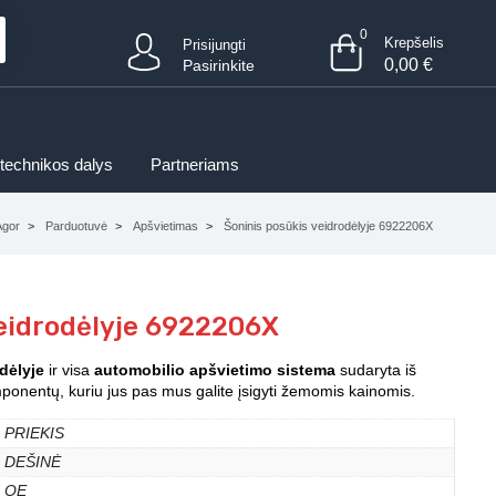
0
Krepšelis
Prisijungti
0,00
€
Pasirinkite
 technikos dalys
Partneriams
Agor
Parduotuvė
Apšvietimas
Šoninis posūkis veidrodėlyje 6922206X
veidrodėlyje 6922206X
dėlyje
ir visa
automobilio apšvietimo sistema
sudaryta iš
mponentų, kuriu jus pas mus galite įsigyti žemomis kainomis.
PRIEKIS
DEŠINĖ
OE