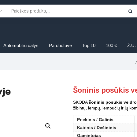
Automobilių dalys
Parduotuvė
Top 10
100 €
Ž.U.
yje
Šoninis posūkis 
SKODA
šoninis posūkis veidro
žibintų, lempų, lempučių ir jų ko
Priekinis / Galinis
Kairinis / Dešininis
Gamintojas