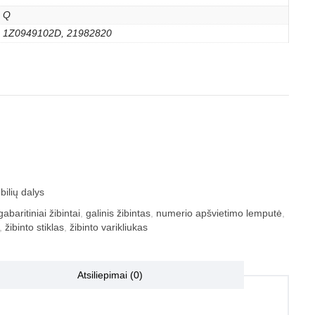
Q
1Z0949102D, 21982820
ilių dalys
gabaritiniai žibintai
,
galinis žibintas
,
numerio apšvietimo lemputė
,
,
žibinto stiklas
,
žibinto varikliukas
Atsiliepimai (0)