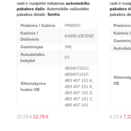
rasti ir nusipirkti reikiamas
automobilio
rasti ir nus
pakabos dalis
. Automobilio važiuoklės
pakabos d
pakabos detalė:
Svirtis
pakabos de
Priekinis / Galinis
PRIEKIS
Priekinis
Kairinis /
Kairinis 
KAIRĖ=DEŠINĖ
Dešininis
Gaminto
Gamintojas
SRL
Autodet
Autodetalės
PJ
kokybė
4B3407151C,
4B3407151F,
Alternat
4B3 407 151 A,
Alternatyvus
OE
4B3 407 151 K,
kodas OE
4B3 407 151 E,
4B3 407 151 C,
4B0 407 151
25,29
€
22,79
€
8,13
€
7,3