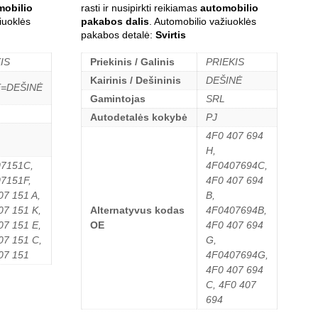
mobilio
rasti ir nusipirkti reikiamas
automobilio
iuoklės
pakabos dalis
. Automobilio važiuoklės
pakabos detalė:
Svirtis
IS
Priekinis / Galinis
PRIEKIS
Kairinis / Dešininis
DEŠINĖ
Ė=DEŠINĖ
Gamintojas
SRL
Autodetalės kokybė
PJ
4F0 407 694
H,
7151C,
4F0407694C,
7151F,
4F0 407 694
07 151 A,
B,
07 151 K,
Alternatyvus kodas
4F0407694B,
07 151 E,
OE
4F0 407 694
07 151 C,
G,
07 151
4F0407694G,
4F0 407 694
C, 4F0 407
694