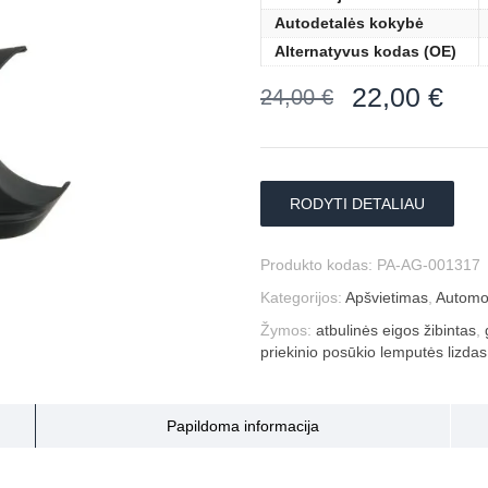
Autodetalės kokybė
Alternatyvus kodas (OE)
22,00
€
24,00
€
RODYTI DETALIAU
Produkto kodas:
PA-AG-001317
Kategorijos:
Apšvietimas
,
Automob
Žymos:
atbulinės eigos žibintas
,
priekinio posūkio lemputės lizdas
Papildoma informacija