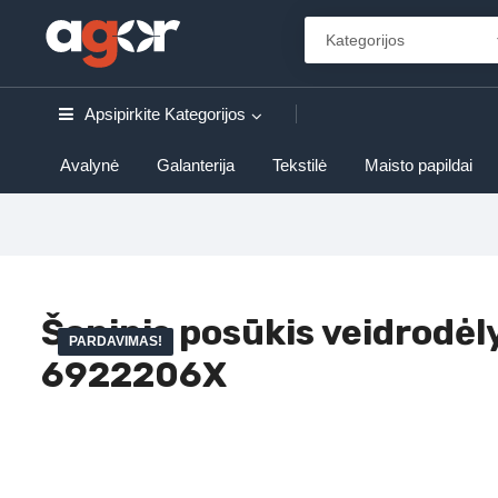
Apsipirkite
Kategorijos
Avalynė
Galanterija
Tekstilė
Maisto papildai
Šoninis posūkis veidrodėl
PARDAVIMAS!
6922206X