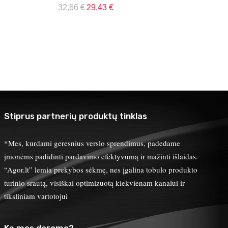
32,66
€
29,43
€
Stiprus partnerių produktų tinklas
*Mes, kurdami geresnius verslo sprendimus, padedame
įmonėms padidinti pardavimo efektyvumą ir mažinti išlaidas.
“Agor.lt” lemia prekybos sėkmę, nes įgalina tobulo produkto
turinio srautą, visiškai optimizuotą kiekvienam kanalui ir
tiksliniam vartotojui
Ką mes darome?