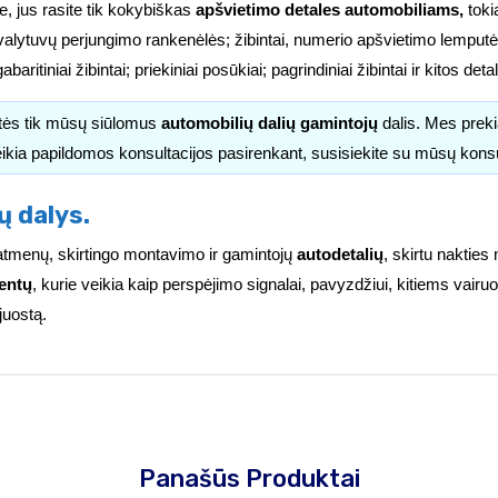
e, jus rasite tik kokybiškas
apšvietimo detales automobiliams,
tokia
valytuvų perjungimo rankenėlės; žibintai, numerio apšvietimo lemputės
i; gabaritiniai žibintai; priekiniai posūkiai; pagrindiniai žibintai ir kitos d
itės tik mūsų siūlomus
automobilių dalių gamintojų
dalis. Mes pre
ikia papildomos konsultacijos pasirenkant, susisiekite su mūsų kons
ų dalys.
ų matmenų, skirtingo montavimo ir gamintojų
autodetalių
, skirtu nakties
entų
, kurie veikia kaip perspėjimo signalai, pavyzdžiui, kitiems vai
juostą.
Panašūs Produktai