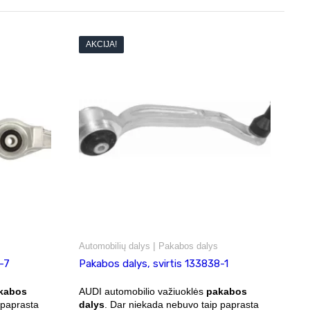
AKCIJA!
|
Automobilių dalys
Pakabos dalys
-7
Pakabos dalys, svirtis 133838-1
kabos
AUDI automobilio važiuoklės
pakabos
 paprasta
dalys
. Dar niekada nebuvo taip paprasta