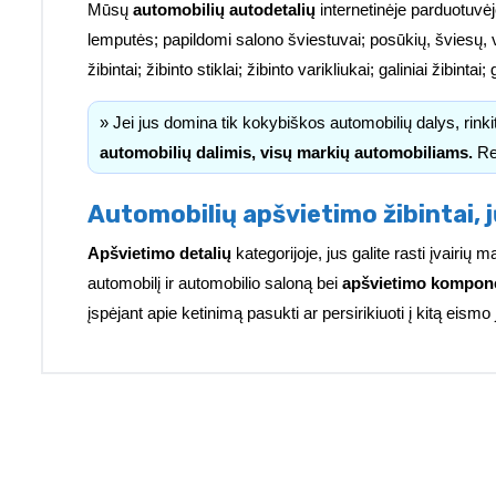
Mūsų
automobilių autodetalių
internetinėje parduotuvėj
lemputės; papildomi salono šviestuvai; posūkių, šviesų, 
žibintai; žibinto stiklai; žibinto varikliukai; galiniai žibinta
» Jei jus domina tik kokybiškos automobilių dalys, rink
automobilių dalimis, visų markių automobiliams.
Re
Automobilių apšvietimo žibintai, j
Apšvietimo detalių
kategorijoje, jus galite rasti įvairi
automobilį ir automobilio saloną bei
apšvietimo kompon
įspėjant apie ketinimą pasukti ar persirikiuoti į kitą eismo 