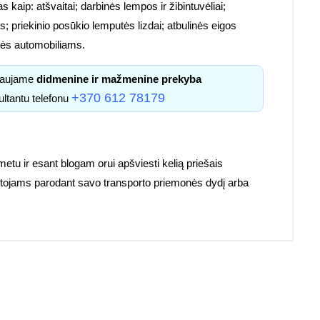
s kaip: atšvaitai; darbinės lempos ir žibintuvėliai;
; priekinio posūkio lemputės lizdai; atbulinės eigos
etalės automobiliams.
kiaujame
didmenine ir mažmenine prekyba
+370 612 78179
ultantu telefonu
 metu ir esant blogam orui apšviesti kelią priešais
ruotojams parodant savo transporto priemonės dydį arba