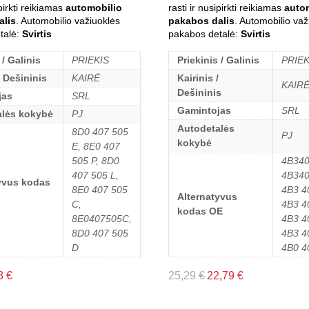
ipirkti reikiamas
automobilio
rasti ir nusipirkti reikiamas
auto
alis
. Automobilio važiuoklės
pakabos dalis
. Automobilio važ
talė:
Svirtis
pakabos detalė:
Svirtis
 / Galinis
PRIEKIS
Priekinis / Galinis
PRIEK
/ Dešininis
KAIRĖ
Kairinis /
KAIR
Dešininis
jas
SRL
Gamintojas
SRL
alės kokybė
PJ
Autodetalės
8D0 407 505
PJ
kokybė
E, 8E0 407
505 P, 8D0
4B340
407 505 L,
4B340
yvus kodas
8E0 407 505
4B3 4
Alternatyvus
C,
4B3 4
kodas OE
8E0407505C,
4B3 4
8D0 407 505
4B3 4
D
4B0 4
3
€
25,29
€
22,79
€