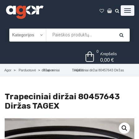
0
Krepšelis
0,00
€
Agor
Parduotuvė
Trapeciniai diržai
Trapeciniai diržai 80457643 Diržas TAGEX
Trapeciniai diržai 80457643
Diržas TAGEX